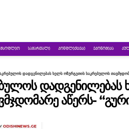
ᲛᲡᲝᲤᲚᲘᲝ
ᲡᲐᲛᲐᲠᲗᲐᲚᲘ
ᲙᲝᲜᲤᲚᲘᲥᲢᲔᲑᲘ
ᲔᲙᲝᲜᲝᲛᲘᲙᲐ
ᲙᲣ
აკრებულოს დადგენილებას ხელს ოზურგეთის საკრებულოს თავმჯდომა
ᲔᲑᲣᲚᲝᲡ ᲓᲐᲓᲒᲔᲜᲘᲚᲔᲑᲐᲡ 
ᲛᲯᲓᲝᲛᲐᲠᲔ ᲐᲬᲔᲠᲡ- “ᲒᲣᲠᲘ
Y
ODISHINEWS.GE