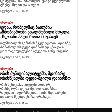
იკა მელიას სასამართლოს უპატივცემულობის
აქმეზე 1 წლით და 6 თვით...
 აგვისტო 2026, 14:49
ᲘᲐᲮᲚᲔᲔᲑᲘ
ᲔᲓᲐᲡ, ᲠᲝᲛᲔᲚᲛᲐᲪ ᲑᲐᲗᲣᲛᲘᲡ
ᲐᲛᲨᲝᲑᲘᲐᲠᲝᲨᲘ ᲐᲮᲐᲚᲨᲝᲑᲘᲚᲘ ᲛᲝᲙᲚᲐ,
-ᲬᲚᲘᲐᲜᲘ ᲞᲐᲢᲘᲛᲠᲝᲑᲐ ᲛᲘᲣᲡᲐᲯᲔᲡ
ხალშობილის განზრახ მკვლელობის ფაქტზე,
ასამართლომ დედა დამნაშვედ ცნო და 4
ლით თავისუფლების აღკვეთა განუსაზღვრა....
 აგვისტო 2026, 14:25
ᲘᲐᲮᲚᲔᲔᲑᲘ
ᲝᲑᲘᲡ ᲛᲣᲜᲘᲪᲘᲞᲐᲚᲘᲢᲔᲢᲨᲘ, ᲛᲓᲘᲜᲐᲠᲔ
ᲝᲑᲘᲡᲬᲧᲐᲚᲨᲘ ᲓᲔᲓᲐ-ᲨᲕᲘᲚᲘ ᲓᲐᲘᲮᲠᲩᲝ
ობის მუნიციპალიტეტში მდინარე
ობისწყალში დედა-შვილი დაიხრჩო.
რსებული ინფორმაციით, ისინი მდინარეში
აბანაოდ შევიდნენ, რა დროსაც...
 აგვისტო 2026, 13:37