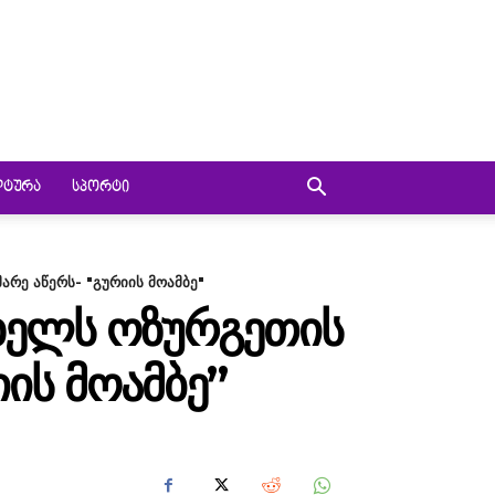
ᲚᲢᲣᲠᲐ
ᲡᲞᲝᲠᲢᲘ
რე აწერს- "გურიის მოამბე"
ᲮᲔᲚᲡ ᲝᲖᲣᲠᲒᲔᲗᲘᲡ
ᲘᲡ ᲛᲝᲐᲛᲑᲔ”