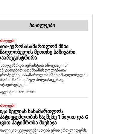
ᲡᲘᲐᲮᲚᲔᲔᲑᲘ
ᲘᲐᲮᲚᲔᲔᲑᲘ
ᲐᲘᲐ-ᲔᲕᲠᲝᲡᲐᲡᲐᲛᲐᲠᲗᲚᲝᲛ ᲛᲖᲘᲐ
ᲛᲐᲦᲚᲝᲑᲔᲚᲘᲡ ᲛᲔᲝᲗᲮᲔ ᲡᲐᲩᲘᲕᲐᲠᲘ
ᲓᲐᲐᲠᲔᲒᲘᲡᲢᲠᲘᲠᲐ
ახალგაზრდა იურისტთა ასოციაციის“
ანცხადებით, ადამიანის უფლებათა
ვროპულმა სასამართლომ მზია ამაღლობელის
იმართ წარმოებულ პოლიტიკურად
ოტივირებულ...
 აგვისტო 2026, 16:56
ᲘᲐᲮᲚᲔᲔᲑᲘ
ᲘᲙᲐ ᲛᲔᲚᲘᲐᲡ ᲡᲐᲡᲐᲛᲐᲠᲗᲚᲝᲡ
ᲞᲐᲢᲘᲕᲪᲔᲛᲚᲝᲑᲘᲡ ᲡᲐᲥᲛᲔᲖᲔ 1 ᲬᲚᲘᲗ ᲓᲐ 6
ᲕᲘᲗ ᲞᲐᲢᲘᲛᲠᲝᲑᲐ ᲛᲘᲔᲡᲐᲯᲐ
ოალიცია ცვლილებისთვის ერთ-ერთ ლიდერს,