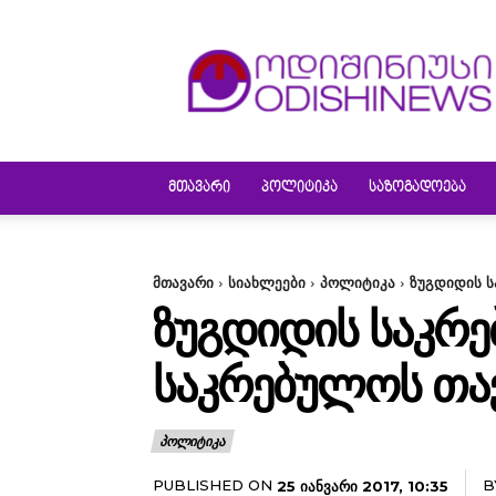
ODISHINEWS
ᲛᲗᲐᲕᲐᲠᲘ
ᲞᲝᲚᲘᲢᲘᲙᲐ
ᲡᲐᲖᲝᲒᲐᲓᲝᲔᲑᲐ
მთავარი
სიახლეები
პოლიტიკა
ზუგდიდის ს
ᲖᲣᲒᲓᲘᲓᲘᲡ ᲡᲐᲙᲠ
ᲡᲐᲙᲠᲔᲑᲣᲚᲝᲡ ᲗᲐᲕ
ᲞᲝᲚᲘᲢᲘᲙᲐ
PUBLISHED ON
B
25 ᲘᲐᲜᲕᲐᲠᲘ 2017, 10:35