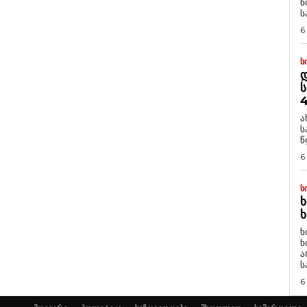
ნ
ს
6
Ს
Დ
Ს
4
ა
ს
წ
6
Ს
Ხ
Ხ
ხ
ხ
ა
ს
6