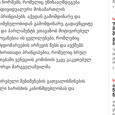
ვ
ვს ნორმებს, რომელიც ეწინააღმდეგება
7
ინდივიდუალური მოსამართლის
რინციპებს. აქედან გამომდინარე და
Ს
იშვნელობიდან გამომდინარე, გადავწყვიტე
7
Მ
 და პარლამენტს ვთავაზობ მოტივირებულ
Შ
ოვანესია ის ცვლილებები, რომლებიც
Გ
Ბ
დომარეების არჩევის წესს და აუქმებს
“
 ძირითადი პრინციპებია, რომელიც სრულ
ბ
ე
ებაში ვენეციის კომისიის უკვე გაკეთებულ
ი
გიორგი მარგველაშვილმა.
7
Ს
ირებული შენიშვნების გათვალისწინების
Ა
ალი ხარისხის კანონმდებლობას და
Წ
Წ
ა
რ
ეხმაუ
გ