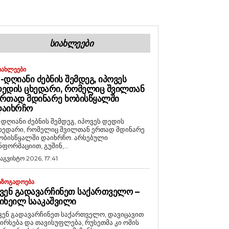
ᲡᲘᲐᲮᲚᲔᲔᲑᲘ
ᲘᲐᲮᲚᲔᲔᲑᲘ
-ᲓᲦᲘᲐᲜᲘ ᲫᲔᲑᲜᲘᲡ ᲨᲔᲛᲓᲔᲒ, ᲘᲞᲝᲕᲔᲡ
ᲔᲓᲘᲡ ᲪᲮᲔᲓᲐᲠᲘ, ᲠᲝᲛᲔᲚᲘᲪ ᲨᲕᲘᲚᲗᲐᲜ
ᲠᲗᲐᲓ ᲛᲓᲘᲜᲐᲠᲔ ᲮᲝᲑᲘᲡᲬᲧᲐᲚᲨᲘ
ᲓᲐᲘᲮᲠᲩᲝ
-დღიანი ძებნის შემდეგ, იპოვეს დედის
ხედარი, რომელიც შვილთან ერთად მდინარე
ობისწყალში დაიხრჩო. არსებული
ნფორმაციით, გუშინ,...
 აგვისტო 2026, 17:41
ᲐᲖᲝᲒᲐᲓᲝᲔᲑᲐ
ᲕᲔᲜ ᲒᲐᲓᲐᲕᲐᲠᲩᲘᲜᲔᲗ ᲡᲐᲥᲐᲠᲗᲕᲔᲚᲝ –
ᲘᲮᲔᲘᲚ ᲡᲐᲐᲙᲐᲨᲕᲘᲚᲘ
ვენ გადავარჩინეთ საქართველო, დავიცავით
ირსება და თავისუფლება, რუსეთმა კი ომის