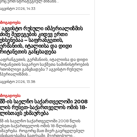
ერც ერთ სტრატეგიულ მიზანს...
 აგვისტო 2026, 14:33
ᲐᲖᲝᲒᲐᲓᲝᲔᲑᲐ
 ᲐᲒᲕᲘᲡᲢᲝ ᲠᲣᲡᲣᲚᲘ ᲘᲛᲞᲔᲠᲘᲐᲚᲘᲖᲛᲘᲡ
ᲫᲘᲛᲔ ᲨᲔᲓᲔᲒᲔᲑᲘᲡ ᲙᲘᲓᲔᲕ ᲔᲠᲗᲘ
ᲔᲮᲡᲔᲜᲔᲑᲐᲐ – ᲡᲐᲤᲠᲐᲜᲒᲔᲗᲘᲡ,
ᲔᲠᲛᲐᲜᲘᲘᲡ, ᲘᲢᲐᲚᲘᲘᲡᲐ ᲓᲐ ᲓᲘᲓᲘ
ᲠᲘᲢᲐᲜᲔᲗᲘᲡ ᲒᲐᲜᲪᲮᲐᲓᲔᲑᲐ
საფრანგეთის, გერმანიის, იტალიისა და დიდი
რიტანეთის საგარეო საქმეთა სამინისტროების
რთობლივი განცხადება 7 აგვისტო რუსული
მპერიალიზმის...
 აგვისტო 2026, 13:38
ᲐᲖᲝᲒᲐᲓᲝᲔᲑᲐ
ᲨᲨ-ᲘᲡ ᲡᲐᲔᲚᲩᲝ ᲡᲐᲥᲐᲠᲗᲕᲔᲚᲝᲨᲘ 2008
ᲚᲘᲡ ᲠᲣᲡᲔᲗ-ᲡᲐᲥᲐᲠᲗᲕᲔᲚᲝᲡ ᲝᲛᲘᲡ 18-
ᲚᲘᲡᲗᲐᲕᲡ ᲔᲮᲛᲐᲣᲠᲔᲑᲐ
შშ-ის საელჩო საქართველოში 2008 წლის
უსეთ-საქართველოს ომის 18-წლისთავს
რება. როგორც მათ მიერ გავრცელებულ
ანცხადებაშია ნათქვამი, შეერთებული...