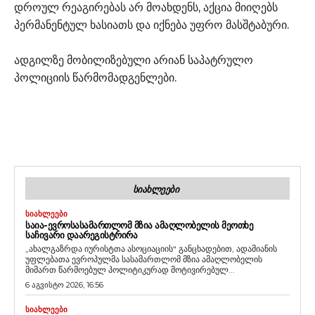
დროულ რეაგირებას არ მოახდენს, აქცია მიიღებს
პერმანენტულ ხასიათს და იქნება უფრო მასშტაბური.
ადგილზე მობილიზებული არიან საპატრულო
პოლიციის წარმომადგენლები.
ᲡᲘᲐᲮᲚᲔᲔᲑᲘ
ᲡᲘᲐᲮᲚᲔᲔᲑᲘ
ᲡᲐᲘᲐ-ᲔᲕᲠᲝᲡᲐᲡᲐᲛᲐᲠᲗᲚᲝᲛ ᲛᲖᲘᲐ ᲐᲛᲐᲦᲚᲝᲑᲔᲚᲘᲡ ᲛᲔᲝᲗᲮᲔ
ᲡᲐᲩᲘᲕᲐᲠᲘ ᲓᲐᲐᲠᲔᲒᲘᲡᲢᲠᲘᲠᲐ
„ახალგაზრდა იურისტთა ასოციაციის“ განცხადებით, ადამიანის
უფლებათა ევროპულმა სასამართლომ მზია ამაღლობელის
მიმართ წარმოებულ პოლიტიკურად მოტივირებულ...
6 აგვისტო 2026, 16:56
ᲡᲘᲐᲮᲚᲔᲔᲑᲘ