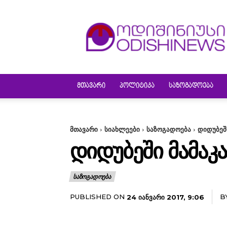
ODISHINEWS
ᲛᲗᲐᲕᲐᲠᲘ
ᲞᲝᲚᲘᲢᲘᲙᲐ
ᲡᲐᲖᲝᲒᲐᲓᲝᲔᲑᲐ
მთავარი
სიახლეები
საზოგადოება
დიდუბეშ
ᲓᲘᲓᲣᲑᲔᲨᲘ ᲛᲐᲛᲐᲙ
ᲡᲐᲖᲝᲒᲐᲓᲝᲔᲑᲐ
PUBLISHED ON
B
24 ᲘᲐᲜᲕᲐᲠᲘ 2017, 9:06