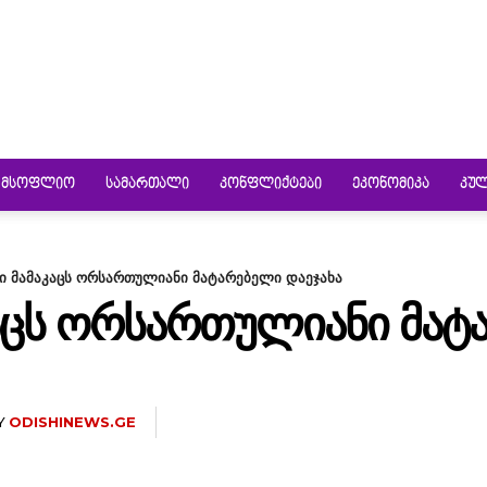
ᲛᲡᲝᲤᲚᲘᲝ
ᲡᲐᲛᲐᲠᲗᲐᲚᲘ
ᲙᲝᲜᲤᲚᲘᲥᲢᲔᲑᲘ
ᲔᲙᲝᲜᲝᲛᲘᲙᲐ
ᲙᲣ
ი მამაკაცს ორსართულიანი მატარებელი დაეჯახა
ᲐᲪᲡ ᲝᲠᲡᲐᲠᲗᲣᲚᲘᲐᲜᲘ ᲛᲐᲢ
Y
ODISHINEWS.GE