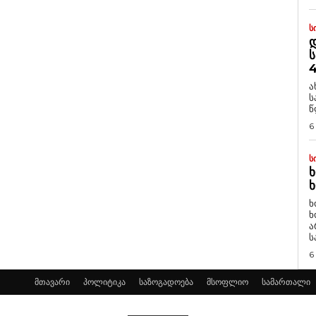
Ს
Დ
Ს
4
ა
ს
წ
6
Ს
Ხ
Ხ
ხ
ხ
ა
ს
6
მთავარი
პოლიტიკა
საზოგადოება
მსოფლიო
სამართალი