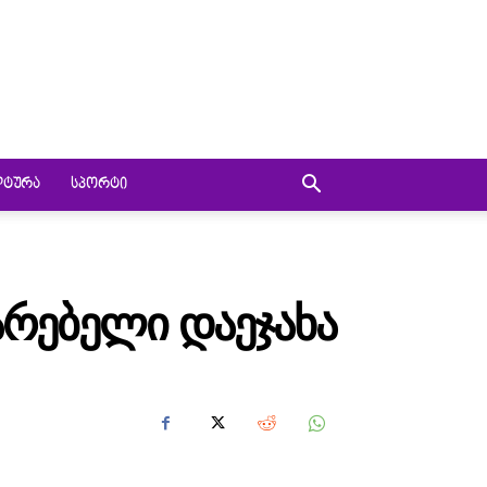
ᲚᲢᲣᲠᲐ
ᲡᲞᲝᲠᲢᲘ
ᲐᲠᲔᲑᲔᲚᲘ ᲓᲐᲔᲯᲐᲮᲐ