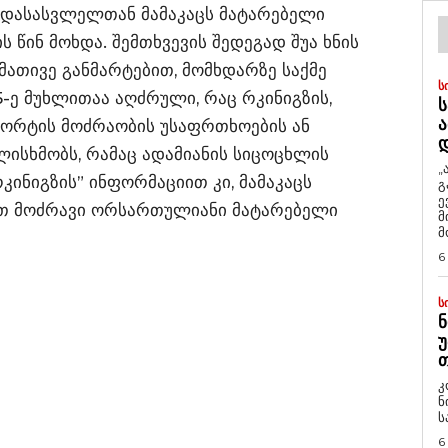
დასასვლელთან მამაკაცს მატარებელი
ს წინ მოხდა. შემთხვევის შედეგად შუა ხნის
მათივე განმარტებით, მომხდარზე საქმე
Ს
-ე მუხლითაა აღძრული, რაც რკინიგზის,
Ს
Ა
პორტის მოძრაობის უსაფრთხოების ან
ლისხმობს, რამაც ადამიანის სიცოცხლის
„
კინიგზის” ინფორმაციით კი, მამაკაცს
გ
ე
თ მოძრავი ორსართულიანი მატარებელი
მ
მ
6
Ს
Ნ
Უ
Თ
კ
ნ
ს
6