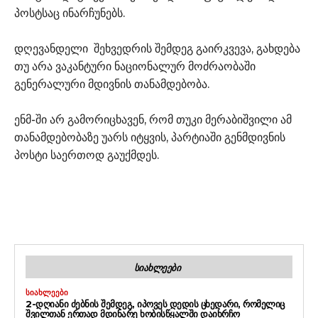
პოსტსაც ინარჩუნებს.
დღევანდელი შეხვედრის შემდეგ გაირკვევა, გახდება
თუ არა ვაკანტური ნაციონალურ მოძრაობაში
გენერალური მდივნის თანამდებობა.
ენმ-ში არ გამორიცხავენ, რომ თუკი მერაბიშვილი ამ
თანამდებობაზე უარს იტყვის, პარტიაში გენმდივნის
პოსტი საერთოდ გაუქმდეს.
ᲡᲘᲐᲮᲚᲔᲔᲑᲘ
ᲡᲘᲐᲮᲚᲔᲔᲑᲘ
2-ᲓᲦᲘᲐᲜᲘ ᲫᲔᲑᲜᲘᲡ ᲨᲔᲛᲓᲔᲒ, ᲘᲞᲝᲕᲔᲡ ᲓᲔᲓᲘᲡ ᲪᲮᲔᲓᲐᲠᲘ, ᲠᲝᲛᲔᲚᲘᲪ
ᲨᲕᲘᲚᲗᲐᲜ ᲔᲠᲗᲐᲓ ᲛᲓᲘᲜᲐᲠᲔ ᲮᲝᲑᲘᲡᲬᲧᲐᲚᲨᲘ ᲓᲐᲘᲮᲠᲩᲝ