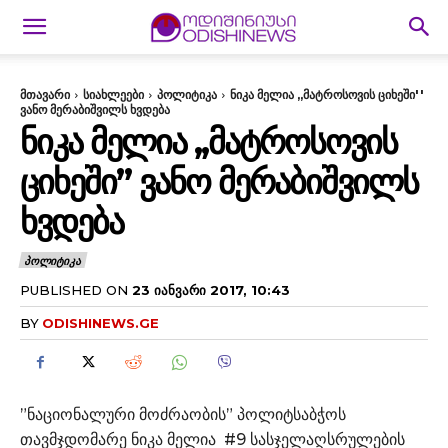
მთავარი
სიახლეები
პოლიტიკა
ნიკა მელია ,,მატროსოვის ციხეში''
ვანო მერაბიშვილს ხვდება
ᲜᲘᲙᲐ ᲛᲔᲚᲘᲐ ,,ᲛᲐᲢᲠᲝᲡᲝᲕᲘᲡ
ᲪᲘᲮᲔᲨᲘ” ᲕᲐᲜᲝ ᲛᲔᲠᲐᲑᲘᲨᲕᲘᲚᲡ
ᲮᲕᲓᲔᲑᲐ
ᲞᲝᲚᲘᲢᲘᲙᲐ
PUBLISHED ON
23 ᲘᲐᲜᲕᲐᲠᲘ 2017, 10:43
BY
ODISHINEWS.GE
”ნაციონალური მოძრაობის” პოლიტსაბჭოს
თავმჯდომარე ნიკა მელია #9 სასჯელაღსრულების