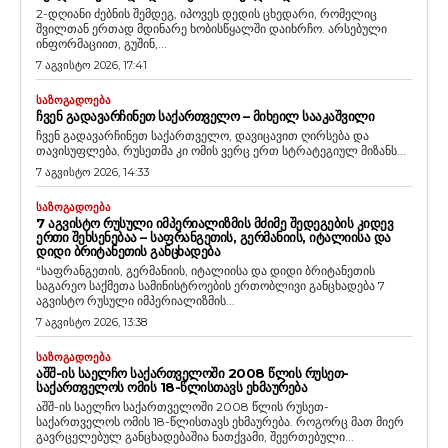
2-დღიანი ძებნის შემდეგ, იპოვეს დედის ცხედარი, რომელიც
შვილთან ერთად მდინარე ხობისწყალში დაიხრჩო. არსებული
ინფორმაციით, გუშინ,...
7 აგვისტო 2026, 17:41
ᲡᲐᲖᲝᲒᲐᲓᲝᲔᲑᲐ
ᲩᲕᲔᲜ ᲒᲐᲓᲐᲕᲐᲠᲩᲘᲜᲔᲗ ᲡᲐᲥᲐᲠᲗᲕᲔᲚᲝ – ᲛᲘᲮᲔᲘᲚ ᲡᲐᲐᲙᲐᲨᲕᲘᲚᲘ
ჩვენ გადავარჩინეთ საქართველო, დავიცავით ღირსება და
თავისუფლება, რუსეთმა კი ომის ვერც ერთ სტრატეგიულ მიზანს...
7 აგვისტო 2026, 14:33
ᲡᲐᲖᲝᲒᲐᲓᲝᲔᲑᲐ
7 ᲐᲒᲕᲘᲡᲢᲝ ᲠᲣᲡᲣᲚᲘ ᲘᲛᲞᲔᲠᲘᲐᲚᲘᲖᲛᲘᲡ ᲛᲫᲘᲛᲔ ᲨᲔᲓᲔᲒᲔᲑᲘᲡ ᲙᲘᲓᲔᲕ
ᲔᲠᲗᲘ ᲨᲔᲮᲡᲔᲜᲔᲑᲐᲐ – ᲡᲐᲤᲠᲐᲜᲒᲔᲗᲘᲡ, ᲒᲔᲠᲛᲐᲜᲘᲘᲡ, ᲘᲢᲐᲚᲘᲘᲡᲐ ᲓᲐ
ᲓᲘᲓᲘ ᲑᲠᲘᲢᲐᲜᲔᲗᲘᲡ ᲒᲐᲜᲪᲮᲐᲓᲔᲑᲐ
“საფრანგეთის, გერმანიის, იტალიისა და დიდი ბრიტანეთის
საგარეო საქმეთა სამინისტროების ერთობლივი განცხადება 7
აგვისტო რუსული იმპერიალიზმის...
7 აგვისტო 2026, 13:38
ᲡᲐᲖᲝᲒᲐᲓᲝᲔᲑᲐ
ᲐᲨᲨ-ᲘᲡ ᲡᲐᲔᲚᲩᲝ ᲡᲐᲥᲐᲠᲗᲕᲔᲚᲝᲨᲘ 2008 ᲬᲚᲘᲡ ᲠᲣᲡᲔᲗ-
ᲡᲐᲥᲐᲠᲗᲕᲔᲚᲝᲡ ᲝᲛᲘᲡ 18-ᲬᲚᲘᲡᲗᲐᲕᲡ ᲔᲮᲛᲐᲣᲠᲔᲑᲐ
აშშ-ის საელჩო საქართველოში 2008 წლის რუსეთ-
საქართველოს ომის 18-წლისთავს ეხმაურება. როგორც მათ მიერ
გავრცელებულ განცხადებაშია ნათქვამი, შეერთებული...