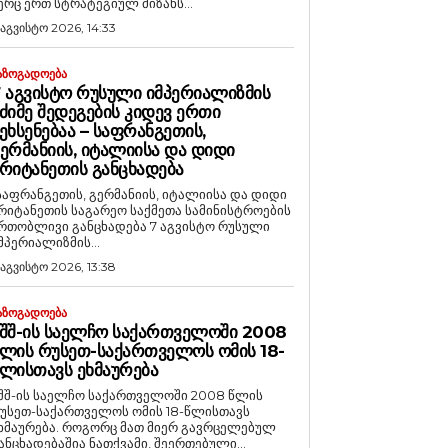
ერც ერთ სტრატეგიულ მიზანს...
 აგვისტო 2026, 14:33
ᲐᲖᲝᲒᲐᲓᲝᲔᲑᲐ
 ᲐᲒᲕᲘᲡᲢᲝ ᲠᲣᲡᲣᲚᲘ ᲘᲛᲞᲔᲠᲘᲐᲚᲘᲖᲛᲘᲡ
ᲫᲘᲛᲔ ᲨᲔᲓᲔᲒᲔᲑᲘᲡ ᲙᲘᲓᲔᲕ ᲔᲠᲗᲘ
ᲔᲮᲡᲔᲜᲔᲑᲐᲐ – ᲡᲐᲤᲠᲐᲜᲒᲔᲗᲘᲡ,
ᲔᲠᲛᲐᲜᲘᲘᲡ, ᲘᲢᲐᲚᲘᲘᲡᲐ ᲓᲐ ᲓᲘᲓᲘ
ᲠᲘᲢᲐᲜᲔᲗᲘᲡ ᲒᲐᲜᲪᲮᲐᲓᲔᲑᲐ
საფრანგეთის, გერმანიის, იტალიისა და დიდი
რიტანეთის საგარეო საქმეთა სამინისტროების
რთობლივი განცხადება 7 აგვისტო რუსული
მპერიალიზმის...
 აგვისტო 2026, 13:38
ᲐᲖᲝᲒᲐᲓᲝᲔᲑᲐ
ᲨᲨ-ᲘᲡ ᲡᲐᲔᲚᲩᲝ ᲡᲐᲥᲐᲠᲗᲕᲔᲚᲝᲨᲘ 2008
ᲚᲘᲡ ᲠᲣᲡᲔᲗ-ᲡᲐᲥᲐᲠᲗᲕᲔᲚᲝᲡ ᲝᲛᲘᲡ 18-
ᲚᲘᲡᲗᲐᲕᲡ ᲔᲮᲛᲐᲣᲠᲔᲑᲐ
შშ-ის საელჩო საქართველოში 2008 წლის
უსეთ-საქართველოს ომის 18-წლისთავს
რება. როგორც მათ მიერ გავრცელებულ
ანცხადებაშია ნათქვამი, შეერთებული...