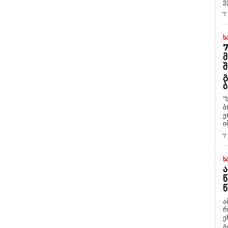
ვ
7
Ს
7
Მ
Შ
Გ
Ბ
“
ბ
ე
ი
7
Ს
Ა
Წ
Წ
ა
რ
ეხმაუ
გ