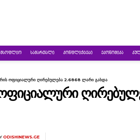
ᲛᲡᲝᲤᲚᲘᲝ
ᲡᲐᲛᲐᲠᲗᲐᲚᲘ
ᲙᲝᲜᲤᲚᲘᲥᲢᲔᲑᲘ
ᲔᲙᲝᲜᲝᲛᲘᲙᲐ
ᲙᲣ
არის ოფიციალური ღირებულება 2.6868 ლარი გახდა
 ᲝᲤᲘᲪᲘᲐᲚᲣᲠᲘ ᲦᲘᲠᲔᲑᲣᲚᲔ
Y
ODISHINEWS.GE