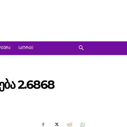
ᲚᲢᲣᲠᲐ
ᲡᲞᲝᲠᲢᲘ
ᲑᲐ 2.6868