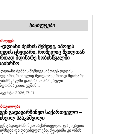
ᲡᲘᲐᲮᲚᲔᲔᲑᲘ
ᲘᲐᲮᲚᲔᲔᲑᲘ
-ᲓᲦᲘᲐᲜᲘ ᲫᲔᲑᲜᲘᲡ ᲨᲔᲛᲓᲔᲒ, ᲘᲞᲝᲕᲔᲡ
ᲔᲓᲘᲡ ᲪᲮᲔᲓᲐᲠᲘ, ᲠᲝᲛᲔᲚᲘᲪ ᲨᲕᲘᲚᲗᲐᲜ
ᲠᲗᲐᲓ ᲛᲓᲘᲜᲐᲠᲔ ᲮᲝᲑᲘᲡᲬᲧᲐᲚᲨᲘ
ᲓᲐᲘᲮᲠᲩᲝ
-დღიანი ძებნის შემდეგ, იპოვეს დედის
ხედარი, რომელიც შვილთან ერთად მდინარე
ობისწყალში დაიხრჩო. არსებული
ნფორმაციით, გუშინ,...
 აგვისტო 2026, 17:41
ᲐᲖᲝᲒᲐᲓᲝᲔᲑᲐ
ᲕᲔᲜ ᲒᲐᲓᲐᲕᲐᲠᲩᲘᲜᲔᲗ ᲡᲐᲥᲐᲠᲗᲕᲔᲚᲝ –
ᲘᲮᲔᲘᲚ ᲡᲐᲐᲙᲐᲨᲕᲘᲚᲘ
ვენ გადავარჩინეთ საქართველო, დავიცავით
ირსება და თავისუფლება, რუსეთმა კი ომის