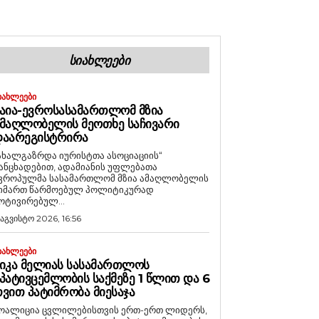
ᲡᲘᲐᲮᲚᲔᲔᲑᲘ
ᲘᲐᲮᲚᲔᲔᲑᲘ
ᲐᲘᲐ-ᲔᲕᲠᲝᲡᲐᲡᲐᲛᲐᲠᲗᲚᲝᲛ ᲛᲖᲘᲐ
ᲛᲐᲦᲚᲝᲑᲔᲚᲘᲡ ᲛᲔᲝᲗᲮᲔ ᲡᲐᲩᲘᲕᲐᲠᲘ
ᲓᲐᲐᲠᲔᲒᲘᲡᲢᲠᲘᲠᲐ
ახალგაზრდა იურისტთა ასოციაციის“
ანცხადებით, ადამიანის უფლებათა
ვროპულმა სასამართლომ მზია ამაღლობელის
იმართ წარმოებულ პოლიტიკურად
ოტივირებულ...
 აგვისტო 2026, 16:56
ᲘᲐᲮᲚᲔᲔᲑᲘ
ᲘᲙᲐ ᲛᲔᲚᲘᲐᲡ ᲡᲐᲡᲐᲛᲐᲠᲗᲚᲝᲡ
ᲞᲐᲢᲘᲕᲪᲔᲛᲚᲝᲑᲘᲡ ᲡᲐᲥᲛᲔᲖᲔ 1 ᲬᲚᲘᲗ ᲓᲐ 6
ᲕᲘᲗ ᲞᲐᲢᲘᲛᲠᲝᲑᲐ ᲛᲘᲔᲡᲐᲯᲐ
ოალიცია ცვლილებისთვის ერთ-ერთ ლიდერს,