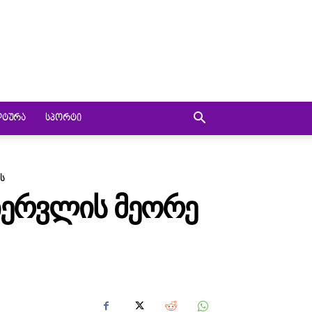
ᲚᲢᲣᲠᲐ
ᲡᲞᲝᲠᲢᲘ
ს
ᲔᲑᲔᲠᲕᲚᲘᲡ ᲛᲔᲝᲠᲔ