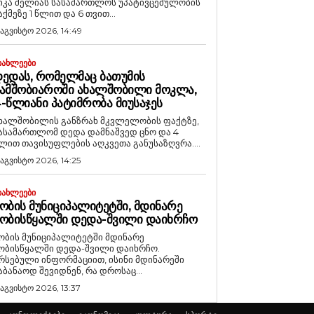
იკა მელიას სასამართლოს უპატივცემულობის
აქმეზე 1 წლით და 6 თვით...
 აგვისტო 2026, 14:49
ᲘᲐᲮᲚᲔᲔᲑᲘ
ᲔᲓᲐᲡ, ᲠᲝᲛᲔᲚᲛᲐᲪ ᲑᲐᲗᲣᲛᲘᲡ
ᲐᲛᲨᲝᲑᲘᲐᲠᲝᲨᲘ ᲐᲮᲐᲚᲨᲝᲑᲘᲚᲘ ᲛᲝᲙᲚᲐ,
-ᲬᲚᲘᲐᲜᲘ ᲞᲐᲢᲘᲛᲠᲝᲑᲐ ᲛᲘᲣᲡᲐᲯᲔᲡ
ხალშობილის განზრახ მკვლელობის ფაქტზე,
ასამართლომ დედა დამნაშვედ ცნო და 4
ლით თავისუფლების აღკვეთა განუსაზღვრა....
 აგვისტო 2026, 14:25
ᲘᲐᲮᲚᲔᲔᲑᲘ
ᲝᲑᲘᲡ ᲛᲣᲜᲘᲪᲘᲞᲐᲚᲘᲢᲔᲢᲨᲘ, ᲛᲓᲘᲜᲐᲠᲔ
ᲝᲑᲘᲡᲬᲧᲐᲚᲨᲘ ᲓᲔᲓᲐ-ᲨᲕᲘᲚᲘ ᲓᲐᲘᲮᲠᲩᲝ
ობის მუნიციპალიტეტში მდინარე
ობისწყალში დედა-შვილი დაიხრჩო.
რსებული ინფორმაციით, ისინი მდინარეში
აბანაოდ შევიდნენ, რა დროსაც...
 აგვისტო 2026, 13:37