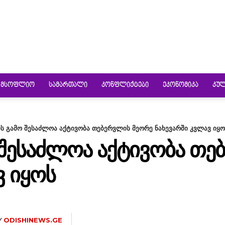
ᲛᲡᲝᲤᲚᲘᲝ
ᲡᲐᲛᲐᲠᲗᲐᲚᲘ
ᲙᲝᲜᲤᲚᲘᲥᲢᲔᲑᲘ
ᲔᲙᲝᲜᲝᲛᲘᲙᲐ
ᲙᲣ
ის გამო შესაძლოა აქტივობა თებერვლის მეორე ნახევარში კვლავ იყო
 ᲨᲔᲡᲐᲫᲚᲝᲐ ᲐᲥᲢᲘᲕᲝᲑᲐ Თ
Ვ ᲘᲧᲝᲡ
Y
ODISHINEWS.GE