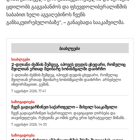
ცდილობს გაგვაბანძოს და ფსევდოლიბერალიზმის
საბაბით ხელი აგვაღებინოს ჩვენს
განსაკუთრებულობაზე“, – განაცხადა სააკაშვილმა.
ᲡᲘᲐᲮᲚᲔᲔᲑᲘ
ᲡᲘᲐᲮᲚᲔᲔᲑᲘ
2-ᲓᲦᲘᲐᲜᲘ ᲫᲔᲑᲜᲘᲡ ᲨᲔᲛᲓᲔᲒ, ᲘᲞᲝᲕᲔᲡ ᲓᲔᲓᲘᲡ ᲪᲮᲔᲓᲐᲠᲘ, ᲠᲝᲛᲔᲚᲘᲪ
ᲨᲕᲘᲚᲗᲐᲜ ᲔᲠᲗᲐᲓ ᲛᲓᲘᲜᲐᲠᲔ ᲮᲝᲑᲘᲡᲬᲧᲐᲚᲨᲘ ᲓᲐᲘᲮᲠᲩᲝ
2-დღიანი ძებნის შემდეგ, იპოვეს დედის ცხედარი, რომელიც
შვილთან ერთად მდინარე ხობისწყალში დაიხრჩო. არსებული
ინფორმაციით, გუშინ,...
7 აგვისტო 2026, 17:41
ᲡᲐᲖᲝᲒᲐᲓᲝᲔᲑᲐ
ᲩᲕᲔᲜ ᲒᲐᲓᲐᲕᲐᲠᲩᲘᲜᲔᲗ ᲡᲐᲥᲐᲠᲗᲕᲔᲚᲝ – ᲛᲘᲮᲔᲘᲚ ᲡᲐᲐᲙᲐᲨᲕᲘᲚᲘ
ჩვენ გადავარჩინეთ საქართველო, დავიცავით ღირსება და
თავისუფლება, რუსეთმა კი ომის ვერც ერთ სტრატეგიულ მიზანს...
7 აგვისტო 2026, 14:33
ᲡᲐᲖᲝᲒᲐᲓᲝᲔᲑᲐ