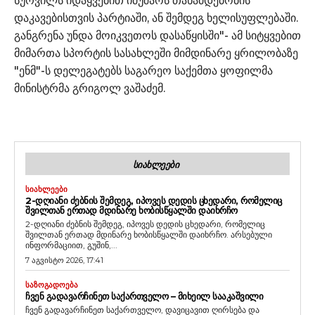
სურვილს იდაყვებით იმუშაოს თანამდებობის
დაკავებისთვის პარტიაში, ან შემდეგ ხელისუფლებაში.
განგრენა უნდა მოიკვეთოს დასაწყისში"- ამ სიტყვებით
მიმართა სპორტის სასახლეში მიმდინარე ყრილობაზე
"ენმ"-ს დელეგატებს საგარეო საქემთა ყოფილმა
მინისტრმა გრიგოლ ვაშაძემ.
ᲡᲘᲐᲮᲚᲔᲔᲑᲘ
ᲡᲘᲐᲮᲚᲔᲔᲑᲘ
2-ᲓᲦᲘᲐᲜᲘ ᲫᲔᲑᲜᲘᲡ ᲨᲔᲛᲓᲔᲒ, ᲘᲞᲝᲕᲔᲡ ᲓᲔᲓᲘᲡ ᲪᲮᲔᲓᲐᲠᲘ, ᲠᲝᲛᲔᲚᲘᲪ
ᲨᲕᲘᲚᲗᲐᲜ ᲔᲠᲗᲐᲓ ᲛᲓᲘᲜᲐᲠᲔ ᲮᲝᲑᲘᲡᲬᲧᲐᲚᲨᲘ ᲓᲐᲘᲮᲠᲩᲝ
2-დღიანი ძებნის შემდეგ, იპოვეს დედის ცხედარი, რომელიც
შვილთან ერთად მდინარე ხობისწყალში დაიხრჩო. არსებული
ინფორმაციით, გუშინ,...
7 აგვისტო 2026, 17:41
ᲡᲐᲖᲝᲒᲐᲓᲝᲔᲑᲐ
ᲩᲕᲔᲜ ᲒᲐᲓᲐᲕᲐᲠᲩᲘᲜᲔᲗ ᲡᲐᲥᲐᲠᲗᲕᲔᲚᲝ – ᲛᲘᲮᲔᲘᲚ ᲡᲐᲐᲙᲐᲨᲕᲘᲚᲘ
ჩვენ გადავარჩინეთ საქართველო, დავიცავით ღირსება და