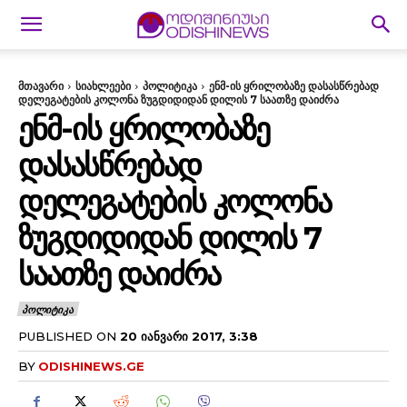
მთავარი
სიახლეები
პოლიტიკა
ენმ-ის ყრილობაზე დასასწრებად
დელეგატების კოლონა ზუგდიდიდან დილის 7 საათზე დაიძრა
ᲔᲜᲛ-ᲘᲡ ᲧᲠᲘᲚᲝᲑᲐᲖᲔ
ᲓᲐᲡᲐᲡᲬᲠᲔᲑᲐᲓ
ᲓᲔᲚᲔᲒᲐᲢᲔᲑᲘᲡ ᲙᲝᲚᲝᲜᲐ
ᲖᲣᲒᲓᲘᲓᲘᲓᲐᲜ ᲓᲘᲚᲘᲡ 7
ᲡᲐᲐᲗᲖᲔ ᲓᲐᲘᲫᲠᲐ
ᲞᲝᲚᲘᲢᲘᲙᲐ
PUBLISHED ON
20 ᲘᲐᲜᲕᲐᲠᲘ 2017, 3:38
BY
ODISHINEWS.GE