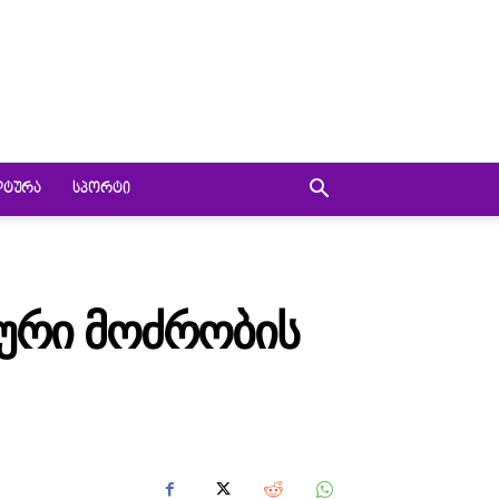
ᲚᲢᲣᲠᲐ
ᲡᲞᲝᲠᲢᲘ
ᲚᲣᲠᲘ ᲛᲝᲫᲠᲝᲑᲘᲡ