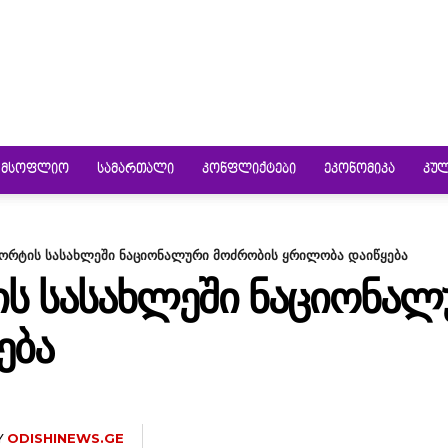
ᲛᲡᲝᲤᲚᲘᲝ
ᲡᲐᲛᲐᲠᲗᲐᲚᲘ
ᲙᲝᲜᲤᲚᲘᲥᲢᲔᲑᲘ
ᲔᲙᲝᲜᲝᲛᲘᲙᲐ
ᲙᲣ
პორტის სასახლეში ნაციონალური მოძრობის ყრილობა დაიწყება
ᲘᲡ ᲡᲐᲡᲐᲮᲚᲔᲨᲘ ᲜᲐᲪᲘᲝᲜᲐ
ᲔᲑᲐ
Y
ODISHINEWS.GE