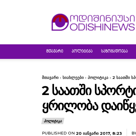
ODISHINEWS
ᲛᲗᲐᲕᲐᲠᲘ
ᲞᲝᲚᲘᲢᲘᲙᲐ
ᲡᲐᲖᲝᲒᲐᲓᲝᲔᲑᲐ
მთავარი
სიახლეები
პოლიტიკა
2 საათში ს
2 ᲡᲐᲐᲗᲨᲘ ᲡᲞᲝᲠᲢ
ᲧᲠᲘᲚᲝᲑᲐ ᲓᲐᲘᲬᲧ
ᲞᲝᲚᲘᲢᲘᲙᲐ
PUBLISHED ON
B
20 ᲘᲐᲜᲕᲐᲠᲘ 2017, 8:23