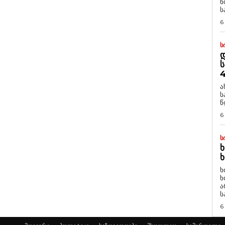
ნ
ს
6
Ს
Დ
Ს
4
ა
ს
წ
6
Ს
Ხ
Ხ
ხ
ხ
ა
ს
6