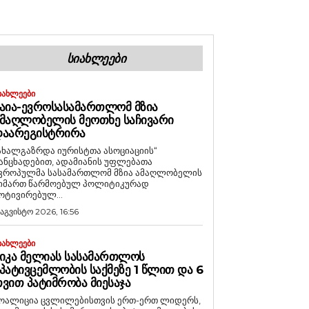
ᲡᲘᲐᲮᲚᲔᲔᲑᲘ
ᲘᲐᲮᲚᲔᲔᲑᲘ
ᲐᲘᲐ-ᲔᲕᲠᲝᲡᲐᲡᲐᲛᲐᲠᲗᲚᲝᲛ ᲛᲖᲘᲐ
ᲛᲐᲦᲚᲝᲑᲔᲚᲘᲡ ᲛᲔᲝᲗᲮᲔ ᲡᲐᲩᲘᲕᲐᲠᲘ
ᲓᲐᲐᲠᲔᲒᲘᲡᲢᲠᲘᲠᲐ
ახალგაზრდა იურისტთა ასოციაციის“
ანცხადებით, ადამიანის უფლებათა
ვროპულმა სასამართლომ მზია ამაღლობელის
იმართ წარმოებულ პოლიტიკურად
ოტივირებულ...
 აგვისტო 2026, 16:56
ᲘᲐᲮᲚᲔᲔᲑᲘ
ᲘᲙᲐ ᲛᲔᲚᲘᲐᲡ ᲡᲐᲡᲐᲛᲐᲠᲗᲚᲝᲡ
ᲞᲐᲢᲘᲕᲪᲔᲛᲚᲝᲑᲘᲡ ᲡᲐᲥᲛᲔᲖᲔ 1 ᲬᲚᲘᲗ ᲓᲐ 6
ᲕᲘᲗ ᲞᲐᲢᲘᲛᲠᲝᲑᲐ ᲛᲘᲔᲡᲐᲯᲐ
ოალიცია ცვლილებისთვის ერთ-ერთ ლიდერს,