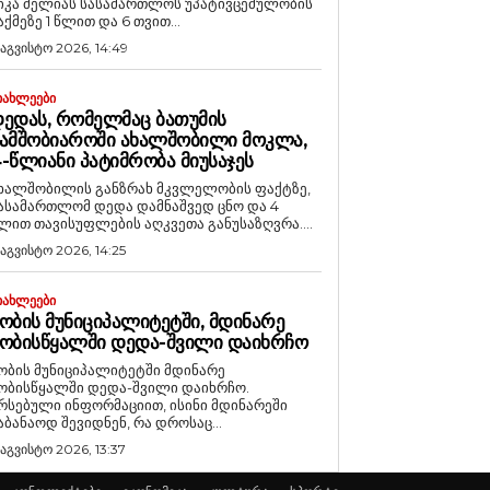
იკა მელიას სასამართლოს უპატივცემულობის
აქმეზე 1 წლით და 6 თვით...
 აგვისტო 2026, 14:49
ᲘᲐᲮᲚᲔᲔᲑᲘ
ᲔᲓᲐᲡ, ᲠᲝᲛᲔᲚᲛᲐᲪ ᲑᲐᲗᲣᲛᲘᲡ
ᲐᲛᲨᲝᲑᲘᲐᲠᲝᲨᲘ ᲐᲮᲐᲚᲨᲝᲑᲘᲚᲘ ᲛᲝᲙᲚᲐ,
-ᲬᲚᲘᲐᲜᲘ ᲞᲐᲢᲘᲛᲠᲝᲑᲐ ᲛᲘᲣᲡᲐᲯᲔᲡ
ხალშობილის განზრახ მკვლელობის ფაქტზე,
ასამართლომ დედა დამნაშვედ ცნო და 4
ლით თავისუფლების აღკვეთა განუსაზღვრა....
 აგვისტო 2026, 14:25
ᲘᲐᲮᲚᲔᲔᲑᲘ
ᲝᲑᲘᲡ ᲛᲣᲜᲘᲪᲘᲞᲐᲚᲘᲢᲔᲢᲨᲘ, ᲛᲓᲘᲜᲐᲠᲔ
ᲝᲑᲘᲡᲬᲧᲐᲚᲨᲘ ᲓᲔᲓᲐ-ᲨᲕᲘᲚᲘ ᲓᲐᲘᲮᲠᲩᲝ
ობის მუნიციპალიტეტში მდინარე
ობისწყალში დედა-შვილი დაიხრჩო.
რსებული ინფორმაციით, ისინი მდინარეში
აბანაოდ შევიდნენ, რა დროსაც...
 აგვისტო 2026, 13:37