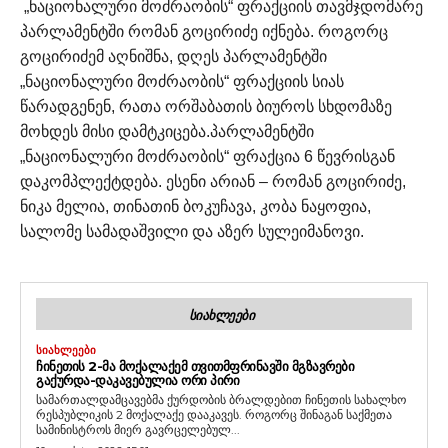
„ნაციონალური მოძრაობის“ ფრაქციის თავმჯდომარე
პარლამენტში რომან გოცირიძე იქნება.
როგორც
გოცირიძემ აღნიშნა, დღეს პარლამენტში
„ნაციონალური მოძრაობის“ ფრაქციის სიას
წარადგენენ, რათა ორშაბათის ბიუროს სხდომაზე
მოხდეს მისი დამტკიცება.
პარლამენტში
„ნაციონალური მოძრაობის“ ფრაქცია 6 წევრისგან
დაკომპლექტდება. ესენი არიან – რომან გოცირიძე,
ნიკა მელია, თინათინ ბოკუჩავა, კობა ნაყოფია,
სალომე სამადაშვილი და აზერ სულეიმანოვი.
ᲡᲘᲐᲮᲚᲔᲔᲑᲘ
ᲡᲘᲐᲮᲚᲔᲔᲑᲘ
ᲩᲘᲜᲔᲗᲘᲡ 2-ᲛᲐ ᲛᲝᲥᲐᲚᲐᲥᲔᲛ ᲗᲕᲘᲗᲛᲤᲠᲘᲜᲐᲕᲨᲘ ᲛᲒᲖᲐᲕᲠᲔᲑᲘ
ᲒᲐᲥᲣᲠᲓᲐ-ᲓᲐᲙᲐᲕᲔᲑᲣᲚᲘᲐ ᲝᲠᲘ ᲞᲘᲠᲘ
სამართალდამცავებმა ქურდობის ბრალდებით ჩინეთის სახალხო
რესპუბლიკის 2 მოქალაქე დააკავეს. როგორც შინაგან საქმეთა
სამინისტროს მიერ გავრცელებულ...