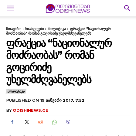
მთავარი
სიახლეები
პოლიტიკა
ფრაქცია "ნაციონალურ
მოძრაობას" რომან გოცირიძე უხელმძღვანელებს
ᲤᲠᲐᲥᲪᲘᲐ “ᲜᲐᲪᲘᲝᲜᲐᲚᲣᲠ
ᲛᲝᲫᲠᲐᲝᲑᲐᲡ” ᲠᲝᲛᲐᲜ
ᲒᲝᲪᲘᲠᲘᲫᲔ
ᲣᲮᲔᲚᲛᲫᲦᲕᲐᲜᲔᲚᲔᲑᲡ
ᲞᲝᲚᲘᲢᲘᲙᲐ
PUBLISHED ON
19 ᲘᲐᲜᲕᲐᲠᲘ 2017, 7:52
BY
ODISHINEWS.GE