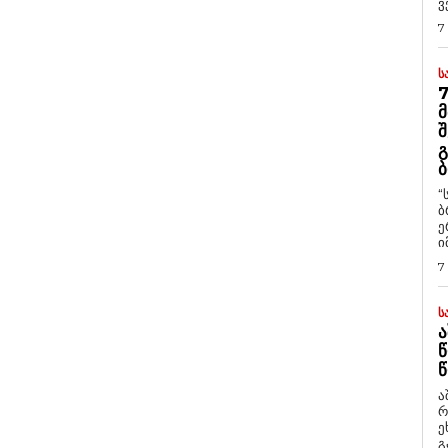
ვ
7
Ს
7
Მ
Შ
Გ
Ბ
“
ბ
ე
ი
7
Ს
Ა
Წ
Წ
ა
რ
ეხმაუ
გ