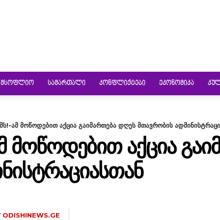
ᲛᲡᲝᲤᲚᲘᲝ
ᲡᲐᲛᲐᲠᲗᲐᲚᲘ
ᲙᲝᲜᲤᲚᲘᲥᲢᲔᲑᲘ
ᲔᲙᲝᲜᲝᲛᲘᲙᲐ
ᲙᲣ
მს!-ამ მოწოდებით აქცია გაიმართება დღეს მთავრობის ადმინისტრაც
ᲐᲛ ᲛᲝᲬᲝᲓᲔᲑᲘᲗ ᲐᲥᲪᲘᲐ ᲒᲐ
ᲘᲜᲘᲡᲢᲠᲐᲪᲘᲐᲡᲗᲐᲜ
Y
ODISHINEWS.GE