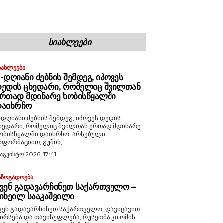
ᲡᲘᲐᲮᲚᲔᲔᲑᲘ
ᲘᲐᲮᲚᲔᲔᲑᲘ
-ᲓᲦᲘᲐᲜᲘ ᲫᲔᲑᲜᲘᲡ ᲨᲔᲛᲓᲔᲒ, ᲘᲞᲝᲕᲔᲡ
ᲔᲓᲘᲡ ᲪᲮᲔᲓᲐᲠᲘ, ᲠᲝᲛᲔᲚᲘᲪ ᲨᲕᲘᲚᲗᲐᲜ
ᲠᲗᲐᲓ ᲛᲓᲘᲜᲐᲠᲔ ᲮᲝᲑᲘᲡᲬᲧᲐᲚᲨᲘ
ᲓᲐᲘᲮᲠᲩᲝ
-დღიანი ძებნის შემდეგ, იპოვეს დედის
ხედარი, რომელიც შვილთან ერთად მდინარე
ობისწყალში დაიხრჩო. არსებული
ნფორმაციით, გუშინ,...
 აგვისტო 2026, 17:41
ᲐᲖᲝᲒᲐᲓᲝᲔᲑᲐ
ᲕᲔᲜ ᲒᲐᲓᲐᲕᲐᲠᲩᲘᲜᲔᲗ ᲡᲐᲥᲐᲠᲗᲕᲔᲚᲝ –
ᲘᲮᲔᲘᲚ ᲡᲐᲐᲙᲐᲨᲕᲘᲚᲘ
ვენ გადავარჩინეთ საქართველო, დავიცავით
ირსება და თავისუფლება, რუსეთმა კი ომის