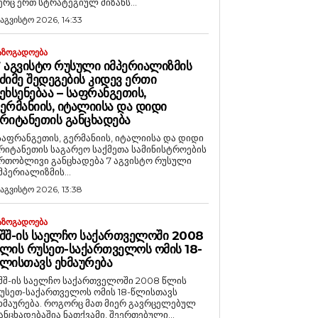
ერც ერთ სტრატეგიულ მიზანს...
 აგვისტო 2026, 14:33
ᲐᲖᲝᲒᲐᲓᲝᲔᲑᲐ
 ᲐᲒᲕᲘᲡᲢᲝ ᲠᲣᲡᲣᲚᲘ ᲘᲛᲞᲔᲠᲘᲐᲚᲘᲖᲛᲘᲡ
ᲫᲘᲛᲔ ᲨᲔᲓᲔᲒᲔᲑᲘᲡ ᲙᲘᲓᲔᲕ ᲔᲠᲗᲘ
ᲔᲮᲡᲔᲜᲔᲑᲐᲐ – ᲡᲐᲤᲠᲐᲜᲒᲔᲗᲘᲡ,
ᲔᲠᲛᲐᲜᲘᲘᲡ, ᲘᲢᲐᲚᲘᲘᲡᲐ ᲓᲐ ᲓᲘᲓᲘ
ᲠᲘᲢᲐᲜᲔᲗᲘᲡ ᲒᲐᲜᲪᲮᲐᲓᲔᲑᲐ
საფრანგეთის, გერმანიის, იტალიისა და დიდი
რიტანეთის საგარეო საქმეთა სამინისტროების
რთობლივი განცხადება 7 აგვისტო რუსული
მპერიალიზმის...
 აგვისტო 2026, 13:38
ᲐᲖᲝᲒᲐᲓᲝᲔᲑᲐ
ᲨᲨ-ᲘᲡ ᲡᲐᲔᲚᲩᲝ ᲡᲐᲥᲐᲠᲗᲕᲔᲚᲝᲨᲘ 2008
ᲚᲘᲡ ᲠᲣᲡᲔᲗ-ᲡᲐᲥᲐᲠᲗᲕᲔᲚᲝᲡ ᲝᲛᲘᲡ 18-
ᲚᲘᲡᲗᲐᲕᲡ ᲔᲮᲛᲐᲣᲠᲔᲑᲐ
შშ-ის საელჩო საქართველოში 2008 წლის
უსეთ-საქართველოს ომის 18-წლისთავს
რება. როგორც მათ მიერ გავრცელებულ
ანცხადებაშია ნათქვამი, შეერთებული...