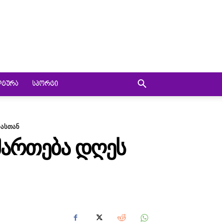
ᲚᲢᲣᲠᲐ
ᲡᲞᲝᲠᲢᲘ
იასთან
ᲘᲛᲐᲠᲗᲔᲑᲐ ᲓᲦᲔᲡ