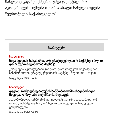
სახელიც გადაერქმევა, თუმცა დეპუტატი არ
აკონკრეტებს, იქნება თუ არა ახალი სახელწოდება
”ევროპული საქართველო”.
ᲡᲘᲐᲮᲚᲔᲔᲑᲘ
ᲡᲘᲐᲮᲚᲔᲔᲑᲘ
ᲜᲘᲙᲐ ᲛᲔᲚᲘᲐᲡ ᲡᲐᲡᲐᲛᲐᲠᲗᲚᲝᲡ ᲣᲞᲐᲢᲘᲕᲪᲔᲛᲚᲝᲑᲘᲡ ᲡᲐᲥᲛᲔᲖᲔ 1 ᲬᲚᲘᲗ
ᲓᲐ 6 ᲗᲕᲘᲗ ᲞᲐᲢᲘᲛᲠᲝᲑᲐ ᲛᲘᲔᲡᲐᲯᲐ
კოალიცია ცვლილებისთვის ერთ-ერთ ლიდერს, ნიკა მელიას
სასამართლოს უპატივცემულობის საქმეზე 1 წლით და 6 თვით...
6 აგვისტო 2026, 14:49
ᲡᲘᲐᲮᲚᲔᲔᲑᲘ
ᲓᲔᲓᲐᲡ, ᲠᲝᲛᲔᲚᲛᲐᲪ ᲑᲐᲗᲣᲛᲘᲡ ᲡᲐᲛᲨᲝᲑᲘᲐᲠᲝᲨᲘ ᲐᲮᲐᲚᲨᲝᲑᲘᲚᲘ
ᲛᲝᲙᲚᲐ, 4-ᲬᲚᲘᲐᲜᲘ ᲞᲐᲢᲘᲛᲠᲝᲑᲐ ᲛᲘᲣᲡᲐᲯᲔᲡ
ახალშობილის განზრახ მკვლელობის ფაქტზე, სასამართლომ
დედა დამნაშვედ ცნო და 4 წლით თავისუფლების აღკვეთა
განუსაზღვრა....
6 აგვისტო 2026, 14:25