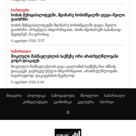
ᲡᲘᲐᲮᲚᲔᲔᲑᲘ
ᲮᲝᲑᲘᲡ ᲛᲣᲜᲘᲪᲘᲞᲐᲚᲘᲢᲔᲢᲨᲘ, ᲛᲓᲘᲜᲐᲠᲔ ᲮᲝᲑᲘᲡᲬᲧᲐᲚᲨᲘ ᲓᲔᲓᲐ-ᲨᲕᲘᲚᲘ
ᲓᲐᲘᲮᲠᲩᲝ
ხობის მუნიციპალიტეტში მდინარე ხობისწყალში დედა-შვილი
დაიხრჩო. არსებული ინფორმაციით, ისინი მდინარეში საბანაოდ
შევიდნენ, რა დროსაც...
6 აგვისტო 2026, 13:37
ᲡᲐᲛᲐᲠᲗᲐᲚᲘ
ᲛᲝᲙᲚᲣᲚᲘ ᲛᲐᲡᲬᲐᲕᲚᲔᲑᲚᲘᲡ ᲡᲐᲥᲛᲔᲖᲔ ᲝᲠᲘ ᲐᲠᲐᲡᲠᲣᲚᲬᲚᲝᲕᲐᲜᲘ
ᲒᲝᲒᲝ ᲓᲐᲐᲙᲐᲕᲔᲡ
მოკლული მასწავლებლის გიგა ავალიანის საქმეზე ნია იმნაძე
დააკავეს. გავრცელებული ინფორმაციით, არასრულწლოვანი,
სავარაუდოდ, დაკავებისას შეუძლოდ...
6 აგვისტო 2026, 6:46
მთავარი
პოლიტიკა
საზოგადოება
მსოფლიო
სამართალი
კონფლიქტები
ეკონომიკა
კულტურა
სპორტი
©