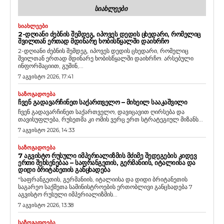
ᲡᲘᲐᲮᲚᲔᲔᲑᲘ
ᲡᲘᲐᲮᲚᲔᲔᲑᲘ
2-ᲓᲦᲘᲐᲜᲘ ᲫᲔᲑᲜᲘᲡ ᲨᲔᲛᲓᲔᲒ, ᲘᲞᲝᲕᲔᲡ ᲓᲔᲓᲘᲡ ᲪᲮᲔᲓᲐᲠᲘ, ᲠᲝᲛᲔᲚᲘᲪ
ᲨᲕᲘᲚᲗᲐᲜ ᲔᲠᲗᲐᲓ ᲛᲓᲘᲜᲐᲠᲔ ᲮᲝᲑᲘᲡᲬᲧᲐᲚᲨᲘ ᲓᲐᲘᲮᲠᲩᲝ
2-დღიანი ძებნის შემდეგ, იპოვეს დედის ცხედარი, რომელიც
შვილთან ერთად მდინარე ხობისწყალში დაიხრჩო. არსებული
ინფორმაციით, გუშინ,...
7 აგვისტო 2026, 17:41
ᲡᲐᲖᲝᲒᲐᲓᲝᲔᲑᲐ
ᲩᲕᲔᲜ ᲒᲐᲓᲐᲕᲐᲠᲩᲘᲜᲔᲗ ᲡᲐᲥᲐᲠᲗᲕᲔᲚᲝ – ᲛᲘᲮᲔᲘᲚ ᲡᲐᲐᲙᲐᲨᲕᲘᲚᲘ
ჩვენ გადავარჩინეთ საქართველო, დავიცავით ღირსება და
თავისუფლება, რუსეთმა კი ომის ვერც ერთ სტრატეგიულ მიზანს...
7 აგვისტო 2026, 14:33
ᲡᲐᲖᲝᲒᲐᲓᲝᲔᲑᲐ
7 ᲐᲒᲕᲘᲡᲢᲝ ᲠᲣᲡᲣᲚᲘ ᲘᲛᲞᲔᲠᲘᲐᲚᲘᲖᲛᲘᲡ ᲛᲫᲘᲛᲔ ᲨᲔᲓᲔᲒᲔᲑᲘᲡ ᲙᲘᲓᲔᲕ
ᲔᲠᲗᲘ ᲨᲔᲮᲡᲔᲜᲔᲑᲐᲐ – ᲡᲐᲤᲠᲐᲜᲒᲔᲗᲘᲡ, ᲒᲔᲠᲛᲐᲜᲘᲘᲡ, ᲘᲢᲐᲚᲘᲘᲡᲐ ᲓᲐ
ᲓᲘᲓᲘ ᲑᲠᲘᲢᲐᲜᲔᲗᲘᲡ ᲒᲐᲜᲪᲮᲐᲓᲔᲑᲐ
“საფრანგეთის, გერმანიის, იტალიისა და დიდი ბრიტანეთის
საგარეო საქმეთა სამინისტროების ერთობლივი განცხადება 7
აგვისტო რუსული იმპერიალიზმის...
7 აგვისტო 2026, 13:38
ᲡᲐᲖᲝᲒᲐᲓᲝᲔᲑᲐ