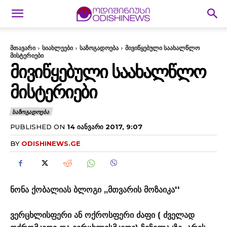
მთავარი
სიახლეები
საზოგადოება
მივიწყებული საახალწლო
მისტერიები
ᲛᲘᲕᲘᲬᲧᲔᲑᲣᲚᲘ ᲡᲐᲐᲮᲐᲚᲬᲚᲝ
ᲛᲘᲡᲢᲔᲠᲘᲔᲑᲘ
ᲡᲐᲖᲝᲒᲐᲓᲝᲔᲑᲐ
PUBLISHED ON
14 ᲘᲐᲜᲕᲐᲠᲘ 2017, 9:07
BY
ODISHINEWS.GE
ნონა ქობალიას ბლოგი ,,მთვარის მოზაიკა''
ვერცხლისფერი ან ოქროსფერი ძაფი ( ძველად