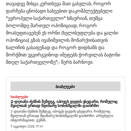
თავადვე მისცა კურთხევა მათ გასვლას, როგორ
დარჩება ცნობადი სახეებით დაკომპლექტებული
"ევროპული საქართველო" ხმაურიან, თუმცა
ბოლომდე მართულ ოპოზიციად, როგორ
მოასუფთავებენ ეს ორნი (ხელისუფლება და ყალბი
ოპოზიცია) გზას ივანიშვილის მონარქიისათვის
ხალიჩის გასაფენად და როგორ დიდხანს და
მორჭმით უგვირგვინოდ იმეფებს ჭორვილას ბატონი
მთელ საქართველოზე",- წერს ბარნოვი.
ᲡᲘᲐᲮᲚᲔᲔᲑᲘ
ᲡᲘᲐᲮᲚᲔᲔᲑᲘ
2-ᲓᲦᲘᲐᲜᲘ ᲫᲔᲑᲜᲘᲡ ᲨᲔᲛᲓᲔᲒ, ᲘᲞᲝᲕᲔᲡ ᲓᲔᲓᲘᲡ ᲪᲮᲔᲓᲐᲠᲘ, ᲠᲝᲛᲔᲚᲘᲪ
ᲨᲕᲘᲚᲗᲐᲜ ᲔᲠᲗᲐᲓ ᲛᲓᲘᲜᲐᲠᲔ ᲮᲝᲑᲘᲡᲬᲧᲐᲚᲨᲘ ᲓᲐᲘᲮᲠᲩᲝ
2-დღიანი ძებნის შემდეგ, იპოვეს დედის ცხედარი, რომელიც
შვილთან ერთად მდინარე ხობისწყალში დაიხრჩო. არსებული
ინფორმაციით, გუშინ,...
7 აგვისტო 2026, 17:41