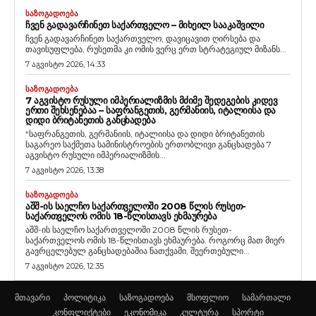
ᲡᲐᲖᲝᲒᲐᲓᲝᲔᲑᲐ
ᲩᲕᲔᲜ ᲒᲐᲓᲐᲕᲐᲠᲩᲘᲜᲔᲗ ᲡᲐᲥᲐᲠᲗᲕᲔᲚᲝ – ᲛᲘᲮᲔᲘᲚ ᲡᲐᲐᲙᲐᲨᲕᲘᲚᲘ
ჩვენ გადავარჩინეთ საქართველო, დავიცავით ღირსება და
თავისუფლება, რუსეთმა კი ომის ვერც ერთ სტრატეგიულ მიზანს...
7 აგვისტო 2026, 14:33
ᲡᲐᲖᲝᲒᲐᲓᲝᲔᲑᲐ
7 ᲐᲒᲕᲘᲡᲢᲝ ᲠᲣᲡᲣᲚᲘ ᲘᲛᲞᲔᲠᲘᲐᲚᲘᲖᲛᲘᲡ ᲛᲫᲘᲛᲔ ᲨᲔᲓᲔᲒᲔᲑᲘᲡ ᲙᲘᲓᲔᲕ
ᲔᲠᲗᲘ ᲨᲔᲮᲡᲔᲜᲔᲑᲐᲐ – ᲡᲐᲤᲠᲐᲜᲒᲔᲗᲘᲡ, ᲒᲔᲠᲛᲐᲜᲘᲘᲡ, ᲘᲢᲐᲚᲘᲘᲡᲐ ᲓᲐ
ᲓᲘᲓᲘ ᲑᲠᲘᲢᲐᲜᲔᲗᲘᲡ ᲒᲐᲜᲪᲮᲐᲓᲔᲑᲐ
“საფრანგეთის, გერმანიის, იტალიისა და დიდი ბრიტანეთის
საგარეო საქმეთა სამინისტროების ერთობლივი განცხადება 7
აგვისტო რუსული იმპერიალიზმის...
7 აგვისტო 2026, 13:38
ᲡᲐᲖᲝᲒᲐᲓᲝᲔᲑᲐ
ᲐᲨᲨ-ᲘᲡ ᲡᲐᲔᲚᲩᲝ ᲡᲐᲥᲐᲠᲗᲕᲔᲚᲝᲨᲘ 2008 ᲬᲚᲘᲡ ᲠᲣᲡᲔᲗ-
ᲡᲐᲥᲐᲠᲗᲕᲔᲚᲝᲡ ᲝᲛᲘᲡ 18-ᲬᲚᲘᲡᲗᲐᲕᲡ ᲔᲮᲛᲐᲣᲠᲔᲑᲐ
აშშ-ის საელჩო საქართველოში 2008 წლის რუსეთ-
საქართველოს ომის 18-წლისთავს ეხმაურება. როგორც მათ მიერ
გავრცელებულ განცხადებაშია ნათქვამი, შეერთებული...
7 აგვისტო 2026, 12:35
მთავარი
პოლიტიკა
საზოგადოება
მსოფლიო
სამართალი
კონფლიქტები
ეკონომიკა
კულტურა
სპორტი