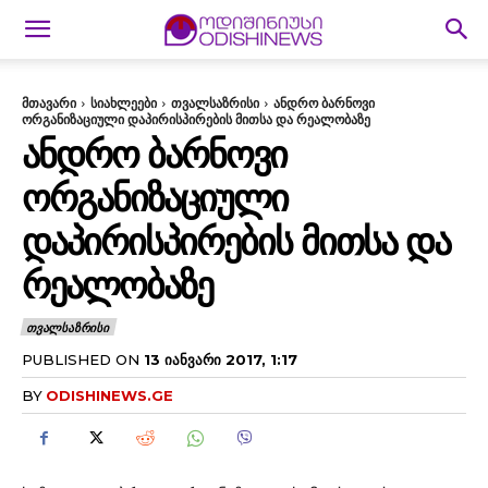
მთავარი
სიახლეები
თვალსაზრისი
ანდრო ბარნოვი
ორგანიზაციული დაპირისპირების მითსა და რეალობაზე
ᲐᲜᲓᲠᲝ ᲑᲐᲠᲜᲝᲕᲘ
ᲝᲠᲒᲐᲜᲘᲖᲐᲪᲘᲣᲚᲘ
ᲓᲐᲞᲘᲠᲘᲡᲞᲘᲠᲔᲑᲘᲡ ᲛᲘᲗᲡᲐ ᲓᲐ
ᲠᲔᲐᲚᲝᲑᲐᲖᲔ
ᲗᲕᲐᲚᲡᲐᲖᲠᲘᲡᲘ
PUBLISHED ON
13 ᲘᲐᲜᲕᲐᲠᲘ 2017, 1:17
BY
ODISHINEWS.GE