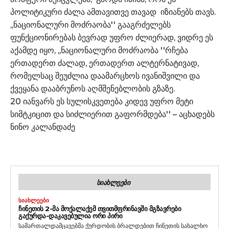
პოლიტიკური ძალა ამთავითვე თავად იზიანებს თავს.
,,ნაციონალური მოძრაობა'' გააგრძელებს
ფუნქციონირებას ბევრად უფრო ძლიერად, ვიდრე ეს
აქამდე იყო, ,,ნაციონალური მოძრაობა ''რჩება
ერთადერთ ძალად, ერთადერთ ალტერნატივად,
რომელსაც შეუძლია დაამარცხოს ივანიშვილი და
ქვეყანა დააბრუნოს აღმშენებლობის გზაზე.
20 იანვარს ეს სულისკვეთება კიდევ უფრო მეტი
სიმტკიცით და სიძლიერით გაფორმდება'' – აცხადებს
ნინო კალანდაძე
ᲡᲘᲐᲮᲚᲔᲔᲑᲘ
ᲡᲘᲐᲮᲚᲔᲔᲑᲘ
ᲩᲘᲜᲔᲗᲘᲡ 2-ᲛᲐ ᲛᲝᲥᲐᲚᲐᲥᲔᲛ ᲗᲕᲘᲗᲛᲤᲠᲘᲜᲐᲕᲨᲘ ᲛᲒᲖᲐᲕᲠᲔᲑᲘ
ᲒᲐᲥᲣᲠᲓᲐ-ᲓᲐᲙᲐᲕᲔᲑᲣᲚᲘᲐ ᲝᲠᲘ ᲞᲘᲠᲘ
სამართალდამცავებმა ქურდობის ბრალდებით ჩინეთის სახალხო