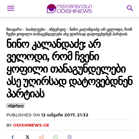
მთავარი
სიახლეები
ინტერვიუ
ნინო კალანდაძე: არ ველოდი, რომ
ჩვენი ყოფილი თანაგუნდელები ასე უღირსად დატოვებდნენ პარტიას
ᲜᲘᲜᲝ ᲙᲐᲚᲐᲜᲓᲐᲫᲔ: ᲐᲠ
ᲕᲔᲚᲝᲓᲘ, ᲠᲝᲛ ᲩᲕᲔᲜᲘ
ᲧᲝᲤᲘᲚᲘ ᲗᲐᲜᲐᲒᲣᲜᲓᲔᲚᲔᲑᲘ
ᲐᲡᲔ ᲣᲦᲘᲠᲡᲐᲓ ᲓᲐᲢᲝᲕᲔᲑᲓᲜᲔᲜ
ᲞᲐᲠᲢᲘᲐᲡ
ᲘᲜᲢᲔᲠᲕᲘᲣ
PUBLISHED ON
12 ᲘᲐᲜᲕᲐᲠᲘ 2017, 21:32
BY
ODISHINEWS.GE