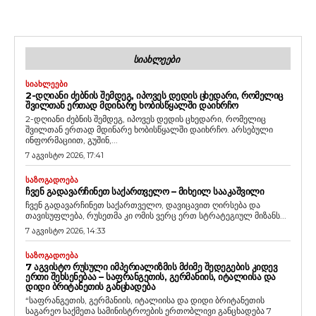
ᲡᲘᲐᲮᲚᲔᲔᲑᲘ
ᲡᲘᲐᲮᲚᲔᲔᲑᲘ
2-ᲓᲦᲘᲐᲜᲘ ᲫᲔᲑᲜᲘᲡ ᲨᲔᲛᲓᲔᲒ, ᲘᲞᲝᲕᲔᲡ ᲓᲔᲓᲘᲡ ᲪᲮᲔᲓᲐᲠᲘ, ᲠᲝᲛᲔᲚᲘᲪ
ᲨᲕᲘᲚᲗᲐᲜ ᲔᲠᲗᲐᲓ ᲛᲓᲘᲜᲐᲠᲔ ᲮᲝᲑᲘᲡᲬᲧᲐᲚᲨᲘ ᲓᲐᲘᲮᲠᲩᲝ
2-დღიანი ძებნის შემდეგ, იპოვეს დედის ცხედარი, რომელიც
შვილთან ერთად მდინარე ხობისწყალში დაიხრჩო. არსებული
ინფორმაციით, გუშინ,...
7 აგვისტო 2026, 17:41
ᲡᲐᲖᲝᲒᲐᲓᲝᲔᲑᲐ
ᲩᲕᲔᲜ ᲒᲐᲓᲐᲕᲐᲠᲩᲘᲜᲔᲗ ᲡᲐᲥᲐᲠᲗᲕᲔᲚᲝ – ᲛᲘᲮᲔᲘᲚ ᲡᲐᲐᲙᲐᲨᲕᲘᲚᲘ
ჩვენ გადავარჩინეთ საქართველო, დავიცავით ღირსება და
თავისუფლება, რუსეთმა კი ომის ვერც ერთ სტრატეგიულ მიზანს...
7 აგვისტო 2026, 14:33
ᲡᲐᲖᲝᲒᲐᲓᲝᲔᲑᲐ
7 ᲐᲒᲕᲘᲡᲢᲝ ᲠᲣᲡᲣᲚᲘ ᲘᲛᲞᲔᲠᲘᲐᲚᲘᲖᲛᲘᲡ ᲛᲫᲘᲛᲔ ᲨᲔᲓᲔᲒᲔᲑᲘᲡ ᲙᲘᲓᲔᲕ
ᲔᲠᲗᲘ ᲨᲔᲮᲡᲔᲜᲔᲑᲐᲐ – ᲡᲐᲤᲠᲐᲜᲒᲔᲗᲘᲡ, ᲒᲔᲠᲛᲐᲜᲘᲘᲡ, ᲘᲢᲐᲚᲘᲘᲡᲐ ᲓᲐ
ᲓᲘᲓᲘ ᲑᲠᲘᲢᲐᲜᲔᲗᲘᲡ ᲒᲐᲜᲪᲮᲐᲓᲔᲑᲐ
“საფრანგეთის, გერმანიის, იტალიისა და დიდი ბრიტანეთის
საგარეო საქმეთა სამინისტროების ერთობლივი განცხადება 7