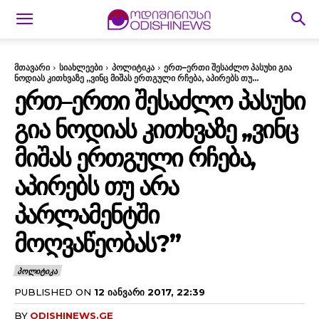
მთავარი
სიახლეები
პოლიტიკა
ერთ–ერთი შესაძლო პასუხი გია
ნოდიას კითხვაზე ,,ვინც მიშას ერთგული რჩება, აპირებს თუ...
ᲔᲠᲗ–ᲔᲠᲗᲘ ᲨᲔᲡᲐᲫᲚᲝ ᲞᲐᲡᲣᲮᲘ
ᲒᲘᲐ ᲜᲝᲓᲘᲐᲡ ᲙᲘᲗᲮᲕᲐᲖᲔ ,,ᲕᲘᲜᲪ
ᲛᲘᲨᲐᲡ ᲔᲠᲗᲒᲣᲚᲘ ᲠᲩᲔᲑᲐ,
ᲐᲞᲘᲠᲔᲑᲡ ᲗᲣ ᲐᲠᲐ
ᲞᲐᲠᲚᲐᲛᲔᲜᲢᲨᲘ
ᲛᲝᲦᲕᲐᲬᲔᲝᲑᲐᲡ?”
ᲞᲝᲚᲘᲢᲘᲙᲐ
PUBLISHED ON
12 ᲘᲐᲜᲕᲐᲠᲘ 2017, 22:39
BY
ODISHINEWS.GE