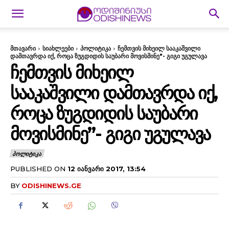
მთავარი
სიახლეები
პოლიტიკა
ჩემთვის მიხეილ სააკაშვილი
დამთავრდა იქ, როცა ზუგდიდის საუბარი მოვისმინე"- გიგი უგულავა
ᲩᲔᲛᲗᲕᲘᲡ ᲛᲘᲮᲔᲘᲚ
ᲡᲐᲐᲙᲐᲨᲕᲘᲚᲘ ᲓᲐᲛᲗᲐᲕᲠᲓᲐ ᲘᲥ,
ᲠᲝᲪᲐ ᲖᲣᲒᲓᲘᲓᲘᲡ ᲡᲐᲣᲑᲐᲠᲘ
ᲛᲝᲕᲘᲡᲛᲘᲜᲔ”- ᲒᲘᲒᲘ ᲣᲒᲣᲚᲐᲕᲐ
ᲞᲝᲚᲘᲢᲘᲙᲐ
PUBLISHED ON
12 ᲘᲐᲜᲕᲐᲠᲘ 2017, 13:54
BY
ODISHINEWS.GE