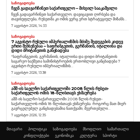
ᲡᲐᲖᲝᲒᲐᲓᲝᲔᲑᲐ
ᲩᲕᲔᲜ ᲒᲐᲓᲐᲕᲐᲠᲩᲘᲜᲔᲗ ᲡᲐᲥᲐᲠᲗᲕᲔᲚᲝ – ᲛᲘᲮᲔᲘᲚ ᲡᲐᲐᲙᲐᲨᲕᲘᲚᲘ
ჩვენ გადავარჩინეთ საქართველო, დავიცავით ღირსება და
თავისუფლება, რუსეთმა კი ომის ვერც ერთ სტრატეგიულ მიზანს...
7 აგვისტო 2026, 14:33
ᲡᲐᲖᲝᲒᲐᲓᲝᲔᲑᲐ
7 ᲐᲒᲕᲘᲡᲢᲝ ᲠᲣᲡᲣᲚᲘ ᲘᲛᲞᲔᲠᲘᲐᲚᲘᲖᲛᲘᲡ ᲛᲫᲘᲛᲔ ᲨᲔᲓᲔᲒᲔᲑᲘᲡ ᲙᲘᲓᲔᲕ
ᲔᲠᲗᲘ ᲨᲔᲮᲡᲔᲜᲔᲑᲐᲐ – ᲡᲐᲤᲠᲐᲜᲒᲔᲗᲘᲡ, ᲒᲔᲠᲛᲐᲜᲘᲘᲡ, ᲘᲢᲐᲚᲘᲘᲡᲐ ᲓᲐ
ᲓᲘᲓᲘ ᲑᲠᲘᲢᲐᲜᲔᲗᲘᲡ ᲒᲐᲜᲪᲮᲐᲓᲔᲑᲐ
“საფრანგეთის, გერმანიის, იტალიისა და დიდი ბრიტანეთის
საგარეო საქმეთა სამინისტროების ერთობლივი განცხადება 7
აგვისტო რუსული იმპერიალიზმის...
7 აგვისტო 2026, 13:38
ᲡᲐᲖᲝᲒᲐᲓᲝᲔᲑᲐ
ᲐᲨᲨ-ᲘᲡ ᲡᲐᲔᲚᲩᲝ ᲡᲐᲥᲐᲠᲗᲕᲔᲚᲝᲨᲘ 2008 ᲬᲚᲘᲡ ᲠᲣᲡᲔᲗ-
ᲡᲐᲥᲐᲠᲗᲕᲔᲚᲝᲡ ᲝᲛᲘᲡ 18-ᲬᲚᲘᲡᲗᲐᲕᲡ ᲔᲮᲛᲐᲣᲠᲔᲑᲐ
აშშ-ის საელჩო საქართველოში 2008 წლის რუსეთ-
საქართველოს ომის 18-წლისთავს ეხმაურება. როგორც მათ მიერ
გავრცელებულ განცხადებაშია ნათქვამი, შეერთებული...
7 აგვისტო 2026, 12:35
მთავარი
პოლიტიკა
საზოგადოება
მსოფლიო
სამართალი
კონფლიქტები
ეკონომიკა
კულტურა
სპორტი