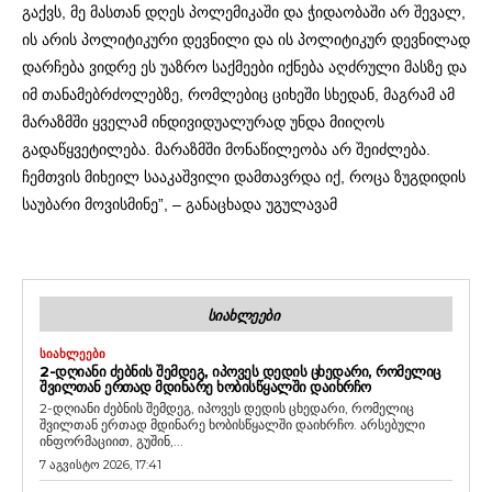
გაქვს, მე მასთან დღეს პოლემიკაში და ჭიდაობაში არ შევალ,
ის არის პოლიტიკური დევნილი და ის პოლიტიკურ დევნილად
დარჩება ვიდრე ეს უაზრო საქმეები იქნება აღძრული მასზე და
იმ თანამებრძოლებზე, რომლებიც ციხეში სხედან, მაგრამ ამ
მარაზმში ყველამ ინდივიდუალურად უნდა მიიღოს
გადაწყვეტილება. მარაზმში მონაწილეობა არ შეიძლება.
ჩემთვის მიხეილ სააკაშვილი დამთავრდა იქ, როცა ზუგდიდის
საუბარი მოვისმინე”, – განაცხადა უგულავამ
ᲡᲘᲐᲮᲚᲔᲔᲑᲘ
ᲡᲘᲐᲮᲚᲔᲔᲑᲘ
2-ᲓᲦᲘᲐᲜᲘ ᲫᲔᲑᲜᲘᲡ ᲨᲔᲛᲓᲔᲒ, ᲘᲞᲝᲕᲔᲡ ᲓᲔᲓᲘᲡ ᲪᲮᲔᲓᲐᲠᲘ, ᲠᲝᲛᲔᲚᲘᲪ
ᲨᲕᲘᲚᲗᲐᲜ ᲔᲠᲗᲐᲓ ᲛᲓᲘᲜᲐᲠᲔ ᲮᲝᲑᲘᲡᲬᲧᲐᲚᲨᲘ ᲓᲐᲘᲮᲠᲩᲝ
2-დღიანი ძებნის შემდეგ, იპოვეს დედის ცხედარი, რომელიც
შვილთან ერთად მდინარე ხობისწყალში დაიხრჩო. არსებული
ინფორმაციით, გუშინ,...
7 აგვისტო 2026, 17:41