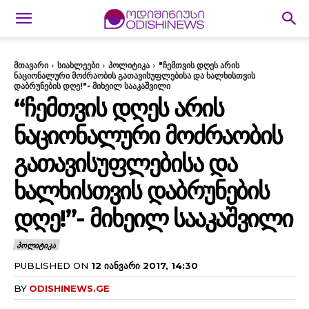
მთავარი
სიახლეები
პოლიტიკა
"ჩემთვის დღეს არის
ნაციონალური მოძრაობის გათავისუფლებისა და ხალხისთვის
დაბრუნების დღე!"- მიხეილ სააკაშვილი
“ᲩᲔᲛᲗᲕᲘᲡ ᲓᲦᲔᲡ ᲐᲠᲘᲡ
ᲜᲐᲪᲘᲝᲜᲐᲚᲣᲠᲘ ᲛᲝᲫᲠᲐᲝᲑᲘᲡ
ᲒᲐᲗᲐᲕᲘᲡᲣᲤᲚᲔᲑᲘᲡᲐ ᲓᲐ
ᲮᲐᲚᲮᲘᲡᲗᲕᲘᲡ ᲓᲐᲑᲠᲣᲜᲔᲑᲘᲡ
ᲓᲦᲔ!”- ᲛᲘᲮᲔᲘᲚ ᲡᲐᲐᲙᲐᲨᲕᲘᲚᲘ
ᲞᲝᲚᲘᲢᲘᲙᲐ
PUBLISHED ON
12 ᲘᲐᲜᲕᲐᲠᲘ 2017, 14:30
BY
ODISHINEWS.GE