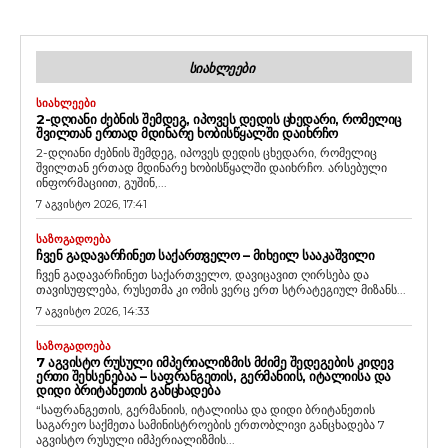
ᲡᲘᲐᲮᲚᲔᲔᲑᲘ
ᲡᲘᲐᲮᲚᲔᲔᲑᲘ
2-ᲓᲦᲘᲐᲜᲘ ᲫᲔᲑᲜᲘᲡ ᲨᲔᲛᲓᲔᲒ, ᲘᲞᲝᲕᲔᲡ ᲓᲔᲓᲘᲡ ᲪᲮᲔᲓᲐᲠᲘ, ᲠᲝᲛᲔᲚᲘᲪ
ᲨᲕᲘᲚᲗᲐᲜ ᲔᲠᲗᲐᲓ ᲛᲓᲘᲜᲐᲠᲔ ᲮᲝᲑᲘᲡᲬᲧᲐᲚᲨᲘ ᲓᲐᲘᲮᲠᲩᲝ
2-დღიანი ძებნის შემდეგ, იპოვეს დედის ცხედარი, რომელიც
შვილთან ერთად მდინარე ხობისწყალში დაიხრჩო. არსებული
ინფორმაციით, გუშინ,...
7 აგვისტო 2026, 17:41
ᲡᲐᲖᲝᲒᲐᲓᲝᲔᲑᲐ
ᲩᲕᲔᲜ ᲒᲐᲓᲐᲕᲐᲠᲩᲘᲜᲔᲗ ᲡᲐᲥᲐᲠᲗᲕᲔᲚᲝ – ᲛᲘᲮᲔᲘᲚ ᲡᲐᲐᲙᲐᲨᲕᲘᲚᲘ
ჩვენ გადავარჩინეთ საქართველო, დავიცავით ღირსება და
თავისუფლება, რუსეთმა კი ომის ვერც ერთ სტრატეგიულ მიზანს...
7 აგვისტო 2026, 14:33
ᲡᲐᲖᲝᲒᲐᲓᲝᲔᲑᲐ
7 ᲐᲒᲕᲘᲡᲢᲝ ᲠᲣᲡᲣᲚᲘ ᲘᲛᲞᲔᲠᲘᲐᲚᲘᲖᲛᲘᲡ ᲛᲫᲘᲛᲔ ᲨᲔᲓᲔᲒᲔᲑᲘᲡ ᲙᲘᲓᲔᲕ
ᲔᲠᲗᲘ ᲨᲔᲮᲡᲔᲜᲔᲑᲐᲐ – ᲡᲐᲤᲠᲐᲜᲒᲔᲗᲘᲡ, ᲒᲔᲠᲛᲐᲜᲘᲘᲡ, ᲘᲢᲐᲚᲘᲘᲡᲐ ᲓᲐ
ᲓᲘᲓᲘ ᲑᲠᲘᲢᲐᲜᲔᲗᲘᲡ ᲒᲐᲜᲪᲮᲐᲓᲔᲑᲐ
“საფრანგეთის, გერმანიის, იტალიისა და დიდი ბრიტანეთის
საგარეო საქმეთა სამინისტროების ერთობლივი განცხადება 7
აგვისტო რუსული იმპერიალიზმის...