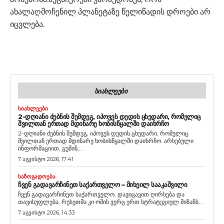
ახალაღმოჩენილ პლანეტაზე წელიწადის დროები არ
იცვლება.
ᲡᲘᲐᲮᲚᲔᲔᲑᲘ
ᲡᲘᲐᲮᲚᲔᲔᲑᲘ
2-ᲓᲦᲘᲐᲜᲘ ᲫᲔᲑᲜᲘᲡ ᲨᲔᲛᲓᲔᲒ, ᲘᲞᲝᲕᲔᲡ ᲓᲔᲓᲘᲡ ᲪᲮᲔᲓᲐᲠᲘ, ᲠᲝᲛᲔᲚᲘᲪ
ᲨᲕᲘᲚᲗᲐᲜ ᲔᲠᲗᲐᲓ ᲛᲓᲘᲜᲐᲠᲔ ᲮᲝᲑᲘᲡᲬᲧᲐᲚᲨᲘ ᲓᲐᲘᲮᲠᲩᲝ
2-დღიანი ძებნის შემდეგ, იპოვეს დედის ცხედარი, რომელიც
შვილთან ერთად მდინარე ხობისწყალში დაიხრჩო. არსებული
ინფორმაციით, გუშინ,...
7 აგვისტო 2026, 17:41
ᲡᲐᲖᲝᲒᲐᲓᲝᲔᲑᲐ
ᲩᲕᲔᲜ ᲒᲐᲓᲐᲕᲐᲠᲩᲘᲜᲔᲗ ᲡᲐᲥᲐᲠᲗᲕᲔᲚᲝ – ᲛᲘᲮᲔᲘᲚ ᲡᲐᲐᲙᲐᲨᲕᲘᲚᲘ
ჩვენ გადავარჩინეთ საქართველო, დავიცავით ღირსება და
თავისუფლება, რუსეთმა კი ომის ვერც ერთ სტრატეგიულ მიზანს...
7 აგვისტო 2026, 14:33