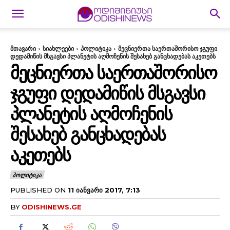
მთავარი
სიახლეები
პოლიტიკა
მეცნიერთა საერთაშორისო ჯგუფი
დედამიწის მსგავსი პლანეტის აღმოჩენის შესახებ განცხადებას აკეთებს
ᲛᲔᲪᲜᲘᲔᲠᲗᲐ ᲡᲐᲔᲠᲗᲐᲨᲝᲠᲘᲡᲝ
ᲯᲒᲣᲤᲘ ᲓᲔᲓᲐᲛᲘᲬᲘᲡ ᲛᲡᲒᲐᲕᲡᲘ
ᲞᲚᲐᲜᲔᲢᲘᲡ ᲐᲦᲛᲝᲩᲔᲜᲘᲡ
ᲨᲔᲡᲐᲮᲔᲑ ᲒᲐᲜᲪᲮᲐᲓᲔᲑᲐᲡ
ᲐᲙᲔᲗᲔᲑᲡ
ᲞᲝᲚᲘᲢᲘᲙᲐ
PUBLISHED ON
11 ᲘᲐᲜᲕᲐᲠᲘ 2017, 7:13
BY
ODISHINEWS.GE