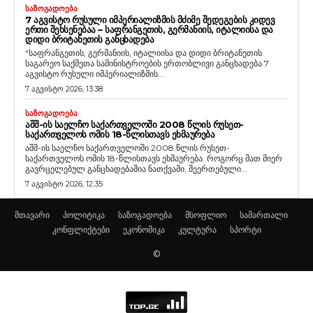
ᲡᲐᲖᲝᲒᲐᲓᲝᲔᲑᲐ
7 ᲐᲒᲕᲘᲡᲢᲝ ᲠᲣᲡᲣᲚᲘ ᲘᲛᲞᲔᲠᲘᲐᲚᲘᲖᲛᲘᲡ ᲛᲫᲘᲛᲔ ᲨᲔᲓᲔᲒᲔᲑᲘᲡ ᲙᲘᲓᲔᲕ
ᲔᲠᲗᲘ ᲨᲔᲮᲡᲔᲜᲔᲑᲐᲐ – ᲡᲐᲤᲠᲐᲜᲒᲔᲗᲘᲡ, ᲒᲔᲠᲛᲐᲜᲘᲘᲡ, ᲘᲢᲐᲚᲘᲘᲡᲐ ᲓᲐ
ᲓᲘᲓᲘ ᲑᲠᲘᲢᲐᲜᲔᲗᲘᲡ ᲒᲐᲜᲪᲮᲐᲓᲔᲑᲐ
“საფრანგეთის, გერმანიის, იტალიისა და დიდი ბრიტანეთის
საგარეო საქმეთა სამინისტროების ერთობლივი განცხადება 7
აგვისტო რუსული იმპერიალიზმის...
7 აგვისტო 2026, 13:38
ᲡᲐᲖᲝᲒᲐᲓᲝᲔᲑᲐ
ᲐᲨᲨ-ᲘᲡ ᲡᲐᲔᲚᲩᲝ ᲡᲐᲥᲐᲠᲗᲕᲔᲚᲝᲨᲘ 2008 ᲬᲚᲘᲡ ᲠᲣᲡᲔᲗ-
ᲡᲐᲥᲐᲠᲗᲕᲔᲚᲝᲡ ᲝᲛᲘᲡ 18-ᲬᲚᲘᲡᲗᲐᲕᲡ ᲔᲮᲛᲐᲣᲠᲔᲑᲐ
აშშ-ის საელჩო საქართველოში 2008 წლის რუსეთ-
საქართველოს ომის 18-წლისთავს ეხმაურება. როგორც მათ მიერ
გავრცელებულ განცხადებაშია ნათქვამი, შეერთებული...
7 აგვისტო 2026, 12:35
მთავარი
პოლიტიკა
საზოგადოება
მსოფლიო
სამართალი
კონფლიქტები
ეკონომიკა
კულტურა
სპორტი
©