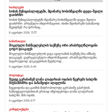
ᲡᲘᲐᲮᲚᲔᲔᲑᲘ
ᲮᲝᲑᲘᲡ ᲛᲣᲜᲘᲪᲘᲞᲐᲚᲘᲢᲔᲢᲨᲘ, ᲛᲓᲘᲜᲐᲠᲔ ᲮᲝᲑᲘᲡᲬᲧᲐᲚᲨᲘ ᲓᲔᲓᲐ-ᲨᲕᲘᲚᲘ
ᲓᲐᲘᲮᲠᲩᲝ
ხობის მუნიციპალიტეტში მდინარე ხობისწყალში დედა-შვილი
დაიხრჩო. არსებული ინფორმაციით, ისინი მდინარეში საბანაოდ
შევიდნენ, რა დროსაც...
6 აგვისტო 2026, 13:37
ᲡᲐᲛᲐᲠᲗᲐᲚᲘ
ᲛᲝᲙᲚᲣᲚᲘ ᲛᲐᲡᲬᲐᲕᲚᲔᲑᲚᲘᲡ ᲡᲐᲥᲛᲔᲖᲔ ᲝᲠᲘ ᲐᲠᲐᲡᲠᲣᲚᲬᲚᲝᲕᲐᲜᲘ
ᲒᲝᲒᲝ ᲓᲐᲐᲙᲐᲕᲔᲡ
მოკლული მასწავლებლის გიგა ავალიანის საქმეზე ნია იმნაძე
დააკავეს. გავრცელებული ინფორმაციით, არასრულწლოვანი,
სავარაუდოდ, დაკავებისას შეუძლოდ...
6 აგვისტო 2026, 6:46
ᲞᲝᲚᲘᲢᲘᲙᲐ
ᲛᲔᲣᲤᲔ ᲒᲔᲠᲐᲡᲘᲛᲔᲛ ᲚᲐᲜᲐ ᲚᲐᲢᲐᲠᲘᲐᲡ ᲝᲯᲐᲮᲘᲡ ᲬᲔᲕᲠᲔᲑᲡ ᲡᲐᲮᲚᲨᲘ
ᲛᲘᲣᲡᲐᲛᲫᲘᲛᲠᲐ ᲓᲐ ᲞᲐᲜᲐᲨᲕᲘᲓᲘ ᲐᲦᲐᲕᲚᲘᲜᲐ
ზუგდიდისა და ცაიშის მიტროპოლიტი გერასიმე ეპარქიის
სამღვდელოებასთან ერთად იმყოფებოდა ლანა ლატარიას
სახლში, მის ოჯახს...
6 აგვისტო 2026, 6:17
ᲙᲝᲜᲤᲚᲘᲥᲢᲔᲑᲘ