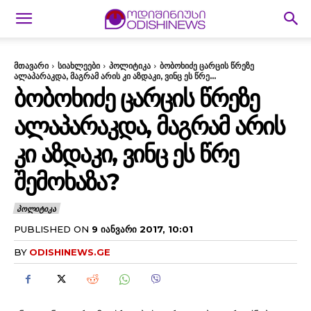
მთავარი
სიახლეები
პოლიტიკა
ბობოხიძე ცარცის წრეზე
ალაპარაკდა, მაგრამ არის კი აზდაკი, ვინც ეს წრე...
ᲑᲝᲑᲝᲮᲘᲫᲔ ᲪᲐᲠᲪᲘᲡ ᲬᲠᲔᲖᲔ
ᲐᲚᲐᲞᲐᲠᲐᲙᲓᲐ, ᲛᲐᲒᲠᲐᲛ ᲐᲠᲘᲡ
ᲙᲘ ᲐᲖᲓᲐᲙᲘ, ᲕᲘᲜᲪ ᲔᲡ ᲬᲠᲔ
ᲨᲔᲛᲝᲮᲐᲖᲐ?
ᲞᲝᲚᲘᲢᲘᲙᲐ
PUBLISHED ON
9 ᲘᲐᲜᲕᲐᲠᲘ 2017, 10:01
BY
ODISHINEWS.GE