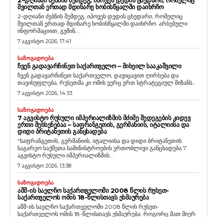
ᲨᲕᲘᲚᲗᲐᲜ ᲔᲠᲗᲐᲓ ᲛᲓᲘᲜᲐᲠᲔ ᲮᲝᲑᲘᲡᲬᲧᲐᲚᲨᲘ ᲓᲐᲘᲮᲠᲩᲝ
2-დღიანი ძებნის შემდეგ, იპოვეს დედის ცხედარი, რომელიც
შვილთან ერთად მდინარე ხობისწყალში დაიხრჩო. არსებული
ინფორმაციით, გუშინ,...
7 აგვისტო 2026, 17:41
ᲡᲐᲖᲝᲒᲐᲓᲝᲔᲑᲐ
ᲩᲕᲔᲜ ᲒᲐᲓᲐᲕᲐᲠᲩᲘᲜᲔᲗ ᲡᲐᲥᲐᲠᲗᲕᲔᲚᲝ – ᲛᲘᲮᲔᲘᲚ ᲡᲐᲐᲙᲐᲨᲕᲘᲚᲘ
ჩვენ გადავარჩინეთ საქართველო, დავიცავით ღირსება და
თავისუფლება, რუსეთმა კი ომის ვერც ერთ სტრატეგიულ მიზანს...
7 აგვისტო 2026, 14:33
ᲡᲐᲖᲝᲒᲐᲓᲝᲔᲑᲐ
7 ᲐᲒᲕᲘᲡᲢᲝ ᲠᲣᲡᲣᲚᲘ ᲘᲛᲞᲔᲠᲘᲐᲚᲘᲖᲛᲘᲡ ᲛᲫᲘᲛᲔ ᲨᲔᲓᲔᲒᲔᲑᲘᲡ ᲙᲘᲓᲔᲕ
ᲔᲠᲗᲘ ᲨᲔᲮᲡᲔᲜᲔᲑᲐᲐ – ᲡᲐᲤᲠᲐᲜᲒᲔᲗᲘᲡ, ᲒᲔᲠᲛᲐᲜᲘᲘᲡ, ᲘᲢᲐᲚᲘᲘᲡᲐ ᲓᲐ
ᲓᲘᲓᲘ ᲑᲠᲘᲢᲐᲜᲔᲗᲘᲡ ᲒᲐᲜᲪᲮᲐᲓᲔᲑᲐ
“საფრანგეთის, გერმანიის, იტალიისა და დიდი ბრიტანეთის
საგარეო საქმეთა სამინისტროების ერთობლივი განცხადება 7
აგვისტო რუსული იმპერიალიზმის...
7 აგვისტო 2026, 13:38
ᲡᲐᲖᲝᲒᲐᲓᲝᲔᲑᲐ
ᲐᲨᲨ-ᲘᲡ ᲡᲐᲔᲚᲩᲝ ᲡᲐᲥᲐᲠᲗᲕᲔᲚᲝᲨᲘ 2008 ᲬᲚᲘᲡ ᲠᲣᲡᲔᲗ-
ᲡᲐᲥᲐᲠᲗᲕᲔᲚᲝᲡ ᲝᲛᲘᲡ 18-ᲬᲚᲘᲡᲗᲐᲕᲡ ᲔᲮᲛᲐᲣᲠᲔᲑᲐ
აშშ-ის საელჩო საქართველოში 2008 წლის რუსეთ-
საქართველოს ომის 18-წლისთავს ეხმაურება. როგორც მათ მიერ