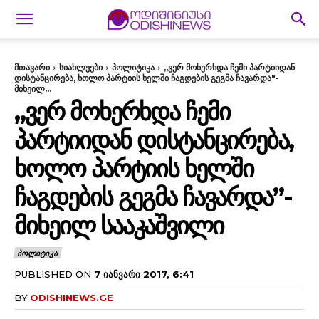
მთავარი
სიახლეები
პოლიტიკა
„ვერ მოხერხდა ჩემი პარტიიდან
დისტანცირება, ხოლო პარტიის ხელში ჩაგდების გეგმა ჩავარდა"-
მიხეილ...
„ᲕᲔᲠ ᲛᲝᲮᲔᲠᲮᲓᲐ ᲩᲔᲛᲘ
ᲞᲐᲠᲢᲘᲘᲓᲐᲜ ᲓᲘᲡᲢᲐᲜᲪᲘᲠᲔᲑᲐ,
ᲮᲝᲚᲝ ᲞᲐᲠᲢᲘᲘᲡ ᲮᲔᲚᲨᲘ
ᲩᲐᲒᲓᲔᲑᲘᲡ ᲒᲔᲒᲛᲐ ᲩᲐᲕᲐᲠᲓᲐ”-
ᲛᲘᲮᲔᲘᲚ ᲡᲐᲐᲙᲐᲨᲕᲘᲚᲘ
ᲞᲝᲚᲘᲢᲘᲙᲐ
PUBLISHED ON
7 ᲘᲐᲜᲕᲐᲠᲘ 2017, 6:41
BY
ODISHINEWS.GE