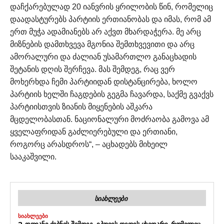
დაჩქარებულად 20 იანვრის ყრილობის წინ, რომელიც
დაადასტურებს პარტიის ერთიანობას და იმას, რომ ამ
ერთ მუჭა ადამიანებს არ აქვთ მხარდაჭერა. მე არც
მიზნების დამთხვევა მგონია შემთხვევითი და არც
ამორალური და ძალიან უსამართლო განაცხადის
შეტანის დღის შერჩევა. მას შემდეგ, რაც ვერ
მოხერხდა ჩემი პარტიიდან დისტანცირება, ხოლო
პარტიის ხელში ჩაგდების გეგმა ჩავარდა, საქმე გვაქვს
პარტიისთვის ზიანის მიყენების აშკარა
მცდელობასთან. ნაციონალური მოძრაობა გამოვა ამ
ყველაფრიდან გაძლიერებული და ერთიანი,
როგორც არასდროს“, – აცხადებს მიხეილ
სააკაშვილი.
ᲡᲘᲐᲮᲚᲔᲔᲑᲘ
ᲡᲘᲐᲮᲚᲔᲔᲑᲘ
2-ᲓᲦᲘᲐᲜᲘ ᲫᲔᲑᲜᲘᲡ ᲨᲔᲛᲓᲔᲒ, ᲘᲞᲝᲕᲔᲡ ᲓᲔᲓᲘᲡ ᲪᲮᲔᲓᲐᲠᲘ, ᲠᲝᲛᲔᲚᲘᲪ