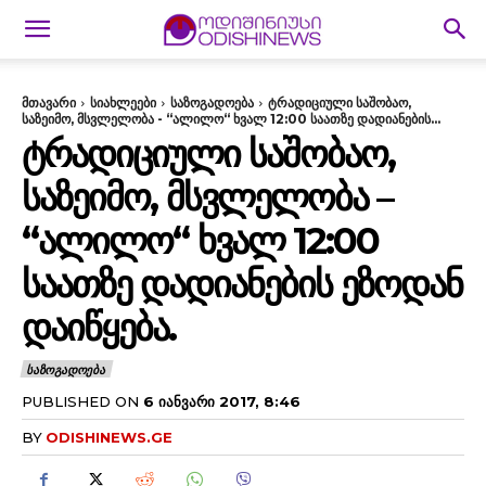
მთავარი
სიახლეები
საზოგადოება
ტრადიციული საშობაო,
საზეიმო, მსვლელობა - “ალილო“ ხვალ 12:00 საათზე დადიანების...
ᲢᲠᲐᲓᲘᲪᲘᲣᲚᲘ ᲡᲐᲨᲝᲑᲐᲝ,
ᲡᲐᲖᲔᲘᲛᲝ, ᲛᲡᲕᲚᲔᲚᲝᲑᲐ –
“ᲐᲚᲘᲚᲝ“ ᲮᲕᲐᲚ 12:00
ᲡᲐᲐᲗᲖᲔ ᲓᲐᲓᲘᲐᲜᲔᲑᲘᲡ ᲔᲖᲝᲓᲐᲜ
ᲓᲐᲘᲬᲧᲔᲑᲐ.
ᲡᲐᲖᲝᲒᲐᲓᲝᲔᲑᲐ
PUBLISHED ON
6 ᲘᲐᲜᲕᲐᲠᲘ 2017, 8:46
BY
ODISHINEWS.GE