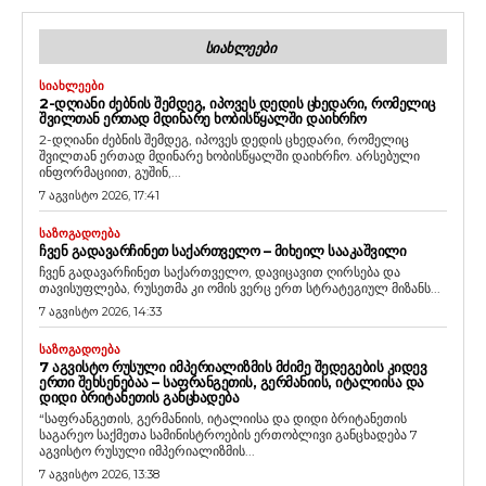
ᲡᲘᲐᲮᲚᲔᲔᲑᲘ
ᲡᲘᲐᲮᲚᲔᲔᲑᲘ
2-ᲓᲦᲘᲐᲜᲘ ᲫᲔᲑᲜᲘᲡ ᲨᲔᲛᲓᲔᲒ, ᲘᲞᲝᲕᲔᲡ ᲓᲔᲓᲘᲡ ᲪᲮᲔᲓᲐᲠᲘ, ᲠᲝᲛᲔᲚᲘᲪ
ᲨᲕᲘᲚᲗᲐᲜ ᲔᲠᲗᲐᲓ ᲛᲓᲘᲜᲐᲠᲔ ᲮᲝᲑᲘᲡᲬᲧᲐᲚᲨᲘ ᲓᲐᲘᲮᲠᲩᲝ
2-დღიანი ძებნის შემდეგ, იპოვეს დედის ცხედარი, რომელიც
შვილთან ერთად მდინარე ხობისწყალში დაიხრჩო. არსებული
ინფორმაციით, გუშინ,...
7 აგვისტო 2026, 17:41
ᲡᲐᲖᲝᲒᲐᲓᲝᲔᲑᲐ
ᲩᲕᲔᲜ ᲒᲐᲓᲐᲕᲐᲠᲩᲘᲜᲔᲗ ᲡᲐᲥᲐᲠᲗᲕᲔᲚᲝ – ᲛᲘᲮᲔᲘᲚ ᲡᲐᲐᲙᲐᲨᲕᲘᲚᲘ
ჩვენ გადავარჩინეთ საქართველო, დავიცავით ღირსება და
თავისუფლება, რუსეთმა კი ომის ვერც ერთ სტრატეგიულ მიზანს...
7 აგვისტო 2026, 14:33
ᲡᲐᲖᲝᲒᲐᲓᲝᲔᲑᲐ
7 ᲐᲒᲕᲘᲡᲢᲝ ᲠᲣᲡᲣᲚᲘ ᲘᲛᲞᲔᲠᲘᲐᲚᲘᲖᲛᲘᲡ ᲛᲫᲘᲛᲔ ᲨᲔᲓᲔᲒᲔᲑᲘᲡ ᲙᲘᲓᲔᲕ
ᲔᲠᲗᲘ ᲨᲔᲮᲡᲔᲜᲔᲑᲐᲐ – ᲡᲐᲤᲠᲐᲜᲒᲔᲗᲘᲡ, ᲒᲔᲠᲛᲐᲜᲘᲘᲡ, ᲘᲢᲐᲚᲘᲘᲡᲐ ᲓᲐ
ᲓᲘᲓᲘ ᲑᲠᲘᲢᲐᲜᲔᲗᲘᲡ ᲒᲐᲜᲪᲮᲐᲓᲔᲑᲐ
“საფრანგეთის, გერმანიის, იტალიისა და დიდი ბრიტანეთის
საგარეო საქმეთა სამინისტროების ერთობლივი განცხადება 7
აგვისტო რუსული იმპერიალიზმის...
7 აგვისტო 2026, 13:38