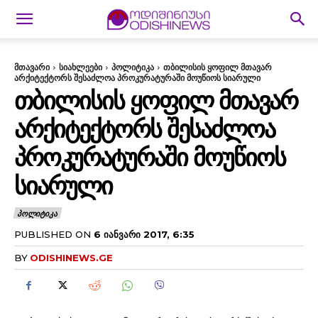
მთავარი
სიახლეები
პოლიტიკა
თბილისის ყოფილ მთავარ
არქიტექტორს შესაძლოა პროკურატურაში მოუწიოს სიარული
ᲗᲑᲘᲚᲘᲡᲘᲡ ᲧᲝᲤᲘᲚ ᲛᲗᲐᲕᲐᲠ
ᲐᲠᲥᲘᲢᲔᲥᲢᲝᲠᲡ ᲨᲔᲡᲐᲫᲚᲝᲐ
ᲞᲠᲝᲙᲣᲠᲐᲢᲣᲠᲐᲨᲘ ᲛᲝᲣᲬᲘᲝᲡ
ᲡᲘᲐᲠᲣᲚᲘ
ᲞᲝᲚᲘᲢᲘᲙᲐ
PUBLISHED ON
6 ᲘᲐᲜᲕᲐᲠᲘ 2017, 6:35
BY
ODISHINEWS.GE