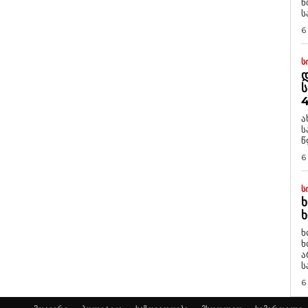
ნ
ს
6
Ს
Დ
Ს
4
ა
ს
წ
6
Ს
Ხ
Ხ
ხ
ხ
ა
ს
6