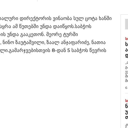
რალური დირექტორის ვინაობა სულ ცოტა ხანში
ისყრა ამ წუთებში უნდა დაიწყოს.საბჭოს
რის უნდა გააკეთონ. მეორე ტურში
Ს
ნინო ზაუტაშვილი, ზაალ ანჯაფარიძე, ნათია
Ს
Ა
ლი.გამარჯვებისთვის 8-დან 5 საბჭოს წევრის
„
გ
ე
მ
მ
6
Ს
Ნ
Უ
Თ
კ