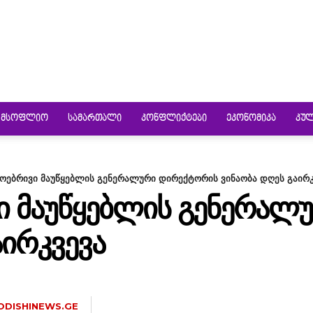
ᲛᲡᲝᲤᲚᲘᲝ
ᲡᲐᲛᲐᲠᲗᲐᲚᲘ
ᲙᲝᲜᲤᲚᲘᲥᲢᲔᲑᲘ
ᲔᲙᲝᲜᲝᲛᲘᲙᲐ
ᲙᲣ
ოებრივი მაუწყებლის გენერალური დირექტორის ვინაობა დღეს გაირკ
Ი ᲛᲐᲣᲬᲧᲔᲑᲚᲘᲡ ᲒᲔᲜᲔᲠᲐᲚ
ᲐᲘᲠᲙᲕᲔᲕᲐ
ODISHINEWS.GE