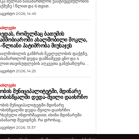
იკა მელიას სასამართლოს უპატივცემულობის
აქმეზე 1 წლით და 6 თვით...
 აგვისტო 2026, 14:49
ᲘᲐᲮᲚᲔᲔᲑᲘ
ᲔᲓᲐᲡ, ᲠᲝᲛᲔᲚᲛᲐᲪ ᲑᲐᲗᲣᲛᲘᲡ
ᲐᲛᲨᲝᲑᲘᲐᲠᲝᲨᲘ ᲐᲮᲐᲚᲨᲝᲑᲘᲚᲘ ᲛᲝᲙᲚᲐ,
-ᲬᲚᲘᲐᲜᲘ ᲞᲐᲢᲘᲛᲠᲝᲑᲐ ᲛᲘᲣᲡᲐᲯᲔᲡ
ხალშობილის განზრახ მკვლელობის ფაქტზე,
ასამართლომ დედა დამნაშვედ ცნო და 4
ლით თავისუფლების აღკვეთა განუსაზღვრა....
 აგვისტო 2026, 14:25
ᲘᲐᲮᲚᲔᲔᲑᲘ
ᲝᲑᲘᲡ ᲛᲣᲜᲘᲪᲘᲞᲐᲚᲘᲢᲔᲢᲨᲘ, ᲛᲓᲘᲜᲐᲠᲔ
ᲝᲑᲘᲡᲬᲧᲐᲚᲨᲘ ᲓᲔᲓᲐ-ᲨᲕᲘᲚᲘ ᲓᲐᲘᲮᲠᲩᲝ
ობის მუნიციპალიტეტში მდინარე
ობისწყალში დედა-შვილი დაიხრჩო.
რსებული ინფორმაციით, ისინი მდინარეში
აბანაოდ შევიდნენ, რა დროსაც...
 აგვისტო 2026, 13:37