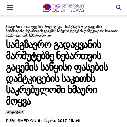
მთავარი
სიახლეები
პოლიტიკა
სამგზავრო გადაყვანის
მარშუტებზე ნებართვის გაცემის საწყისი ფასების დამტკიცების საკითხს
საკრებულოში ხმაური მოყვა
ᲡᲐᲛᲒᲖᲐᲕᲠᲝ ᲒᲐᲓᲐᲧᲕᲐᲜᲘᲡ
ᲛᲐᲠᲨᲣᲢᲔᲑᲖᲔ ᲜᲔᲑᲐᲠᲗᲕᲘᲡ
ᲒᲐᲪᲔᲛᲘᲡ ᲡᲐᲬᲧᲘᲡᲘ ᲤᲐᲡᲔᲑᲘᲡ
ᲓᲐᲛᲢᲙᲘᲪᲔᲑᲘᲡ ᲡᲐᲙᲘᲗᲮᲡ
ᲡᲐᲙᲠᲔᲑᲣᲚᲝᲨᲘ ᲮᲛᲐᲣᲠᲘ
ᲛᲝᲧᲕᲐ
ᲞᲝᲚᲘᲢᲘᲙᲐ
PUBLISHED ON
6 ᲘᲐᲜᲕᲐᲠᲘ 2017, 13:46