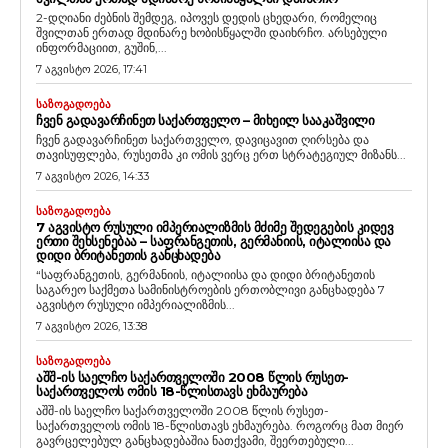
2-დღიანი ძებნის შემდეგ, იპოვეს დედის ცხედარი, რომელიც
შვილთან ერთად მდინარე ხობისწყალში დაიხრჩო. არსებული
ინფორმაციით, გუშინ,...
7 აგვისტო 2026, 17:41
ᲡᲐᲖᲝᲒᲐᲓᲝᲔᲑᲐ
ᲩᲕᲔᲜ ᲒᲐᲓᲐᲕᲐᲠᲩᲘᲜᲔᲗ ᲡᲐᲥᲐᲠᲗᲕᲔᲚᲝ – ᲛᲘᲮᲔᲘᲚ ᲡᲐᲐᲙᲐᲨᲕᲘᲚᲘ
ჩვენ გადავარჩინეთ საქართველო, დავიცავით ღირსება და
თავისუფლება, რუსეთმა კი ომის ვერც ერთ სტრატეგიულ მიზანს...
7 აგვისტო 2026, 14:33
ᲡᲐᲖᲝᲒᲐᲓᲝᲔᲑᲐ
7 ᲐᲒᲕᲘᲡᲢᲝ ᲠᲣᲡᲣᲚᲘ ᲘᲛᲞᲔᲠᲘᲐᲚᲘᲖᲛᲘᲡ ᲛᲫᲘᲛᲔ ᲨᲔᲓᲔᲒᲔᲑᲘᲡ ᲙᲘᲓᲔᲕ
ᲔᲠᲗᲘ ᲨᲔᲮᲡᲔᲜᲔᲑᲐᲐ – ᲡᲐᲤᲠᲐᲜᲒᲔᲗᲘᲡ, ᲒᲔᲠᲛᲐᲜᲘᲘᲡ, ᲘᲢᲐᲚᲘᲘᲡᲐ ᲓᲐ
ᲓᲘᲓᲘ ᲑᲠᲘᲢᲐᲜᲔᲗᲘᲡ ᲒᲐᲜᲪᲮᲐᲓᲔᲑᲐ
“საფრანგეთის, გერმანიის, იტალიისა და დიდი ბრიტანეთის
საგარეო საქმეთა სამინისტროების ერთობლივი განცხადება 7
აგვისტო რუსული იმპერიალიზმის...
7 აგვისტო 2026, 13:38
ᲡᲐᲖᲝᲒᲐᲓᲝᲔᲑᲐ
ᲐᲨᲨ-ᲘᲡ ᲡᲐᲔᲚᲩᲝ ᲡᲐᲥᲐᲠᲗᲕᲔᲚᲝᲨᲘ 2008 ᲬᲚᲘᲡ ᲠᲣᲡᲔᲗ-
ᲡᲐᲥᲐᲠᲗᲕᲔᲚᲝᲡ ᲝᲛᲘᲡ 18-ᲬᲚᲘᲡᲗᲐᲕᲡ ᲔᲮᲛᲐᲣᲠᲔᲑᲐ
აშშ-ის საელჩო საქართველოში 2008 წლის რუსეთ-
საქართველოს ომის 18-წლისთავს ეხმაურება. როგორც მათ მიერ
გავრცელებულ განცხადებაშია ნათქვამი, შეერთებული...