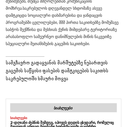
შენიშვნებს, თუმცა მძღოლებთან კომუნიკაციის
მომხრეა.საკრებულოს დღევანდელ სხდომაზე ასევე
დამტკიცდა სოციალური დახმარებისა და ჯანდაცვის
პროგრამებში ცვლილებები, შშმ პირთა საკითხებზე მომუშავე
საბჭოს შექმნისა და მესხიას ქუჩის მიმდებარე ტერიტორიაზე
არასასოფლო სამეურნეო დანიშნულების მიწის ნაკვეთზე
სპეციალური შეთანხმების გაცემის საკითხები.
სამგზავრო გადაყვანის მარშუტებზე ნებართვის
გაცემის საწყისი ფასების დამტკიცების საკითხს
საკრებულოში ხმაური მოყვა
ᲡᲘᲐᲮᲚᲔᲔᲑᲘ
ᲡᲘᲐᲮᲚᲔᲔᲑᲘ
2-ᲓᲦᲘᲐᲜᲘ ᲫᲔᲑᲜᲘᲡ ᲨᲔᲛᲓᲔᲒ, ᲘᲞᲝᲕᲔᲡ ᲓᲔᲓᲘᲡ ᲪᲮᲔᲓᲐᲠᲘ, ᲠᲝᲛᲔᲚᲘᲪ
ᲨᲕᲘᲚᲗᲐᲜ ᲔᲠᲗᲐᲓ ᲛᲓᲘᲜᲐᲠᲔ ᲮᲝᲑᲘᲡᲬᲧᲐᲚᲨᲘ ᲓᲐᲘᲮᲠᲩᲝ