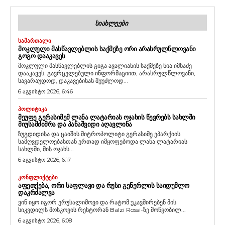
ᲡᲘᲐᲮᲚᲔᲔᲑᲘ
ᲡᲐᲛᲐᲠᲗᲐᲚᲘ
ᲛᲝᲙᲚᲣᲚᲘ ᲛᲐᲡᲬᲐᲕᲚᲔᲑᲚᲘᲡ ᲡᲐᲥᲛᲔᲖᲔ ᲝᲠᲘ ᲐᲠᲐᲡᲠᲣᲚᲬᲚᲝᲕᲐᲜᲘ
ᲒᲝᲒᲝ ᲓᲐᲐᲙᲐᲕᲔᲡ
მოკლული მასწავლებლის გიგა ავალიანის საქმეზე ნია იმნაძე
დააკავეს. გავრცელებული ინფორმაციით, არასრულწლოვანი,
სავარაუდოდ, დაკავებისას შეუძლოდ...
6 აგვისტო 2026, 6:46
ᲞᲝᲚᲘᲢᲘᲙᲐ
ᲛᲔᲣᲤᲔ ᲒᲔᲠᲐᲡᲘᲛᲔᲛ ᲚᲐᲜᲐ ᲚᲐᲢᲐᲠᲘᲐᲡ ᲝᲯᲐᲮᲘᲡ ᲬᲔᲕᲠᲔᲑᲡ ᲡᲐᲮᲚᲨᲘ
ᲛᲘᲣᲡᲐᲛᲫᲘᲛᲠᲐ ᲓᲐ ᲞᲐᲜᲐᲨᲕᲘᲓᲘ ᲐᲦᲐᲕᲚᲘᲜᲐ
ზუგდიდისა და ცაიშის მიტროპოლიტი გერასიმე ეპარქიის
სამღვდელოებასთან ერთად იმყოფებოდა ლანა ლატარიას
სახლში, მის ოჯახს...
6 აგვისტო 2026, 6:17
ᲙᲝᲜᲤᲚᲘᲥᲢᲔᲑᲘ
ᲐᲤᲔᲗᲥᲔᲑᲐ, ᲝᲠᲘ ᲡᲐᲤᲚᲐᲕᲘ ᲓᲐ ᲠᲣᲡᲘ ᲒᲔᲜᲔᲠᲚᲘᲡ ᲡᲐᲘᲓᲣᲛᲚᲝ
ᲓᲐᲙᲠᲫᲐᲚᲕᲐ
ვინ იყო იგორ ერუსალიმოვი და რატომ უკავშირებენ მის
სიკვდილს მოსკოვის რესტორან Balzi Rossi-ზე მოწყობილ...
6 აგვისტო 2026, 6:08