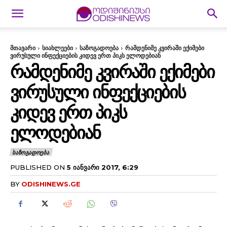
მთავარი
სიახლეები
საზოგადოება
რამდენიმე კვირაში ექიმები
ვირუსული ინფექციების კიდევ ერთ პიკს ელოდებიან
ᲠᲐᲛᲓᲔᲜᲘᲛᲔ ᲙᲕᲘᲠᲐᲨᲘ ᲔᲥᲘᲛᲔᲑᲘ
ᲕᲘᲠᲣᲡᲣᲚᲘ ᲘᲜᲤᲔᲥᲪᲘᲔᲑᲘᲡ
ᲙᲘᲓᲔᲕ ᲔᲠᲗ ᲞᲘᲙᲡ
ᲔᲚᲝᲓᲔᲑᲘᲐᲜ
ᲡᲐᲖᲝᲒᲐᲓᲝᲔᲑᲐ
PUBLISHED ON
5 ᲘᲐᲜᲕᲐᲠᲘ 2017, 6:29
BY
ODISHINEWS.GE