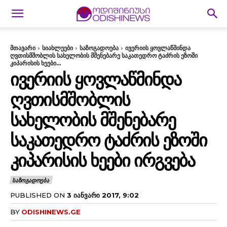
მთავარი
სიახლეები
საზოგადოება
ივერიის ყოვლაწმინდა
ღვთისმშობლის სახელობის მშენებარე საკათედრო ტაძრის ეზოში
კიპარისის ხეები...
ᲘᲕᲔᲠᲘᲘᲡ ᲧᲝᲕᲚᲐᲬᲛᲘᲜᲓᲐ
ᲦᲕᲗᲘᲡᲛᲨᲝᲑᲚᲘᲡ
ᲡᲐᲮᲔᲚᲝᲑᲘᲡ ᲛᲨᲔᲜᲔᲑᲐᲠᲔ
ᲡᲐᲙᲐᲗᲔᲓᲠᲝ ᲢᲐᲫᲠᲘᲡ ᲔᲖᲝᲨᲘ
ᲙᲘᲞᲐᲠᲘᲡᲘᲡ ᲮᲔᲔᲑᲘ ᲘᲠᲒᲕᲔᲑᲐ
ᲡᲐᲖᲝᲒᲐᲓᲝᲔᲑᲐ
PUBLISHED ON
3 ᲘᲐᲜᲕᲐᲠᲘ 2017, 9:02
BY
ODISHINEWS.GE