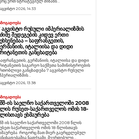
ერც ერთ სტრატეგიულ მიზანს...
 აგვისტო 2026, 14:33
ᲐᲖᲝᲒᲐᲓᲝᲔᲑᲐ
 ᲐᲒᲕᲘᲡᲢᲝ ᲠᲣᲡᲣᲚᲘ ᲘᲛᲞᲔᲠᲘᲐᲚᲘᲖᲛᲘᲡ
ᲫᲘᲛᲔ ᲨᲔᲓᲔᲒᲔᲑᲘᲡ ᲙᲘᲓᲔᲕ ᲔᲠᲗᲘ
ᲔᲮᲡᲔᲜᲔᲑᲐᲐ – ᲡᲐᲤᲠᲐᲜᲒᲔᲗᲘᲡ,
ᲔᲠᲛᲐᲜᲘᲘᲡ, ᲘᲢᲐᲚᲘᲘᲡᲐ ᲓᲐ ᲓᲘᲓᲘ
ᲠᲘᲢᲐᲜᲔᲗᲘᲡ ᲒᲐᲜᲪᲮᲐᲓᲔᲑᲐ
საფრანგეთის, გერმანიის, იტალიისა და დიდი
რიტანეთის საგარეო საქმეთა სამინისტროების
რთობლივი განცხადება 7 აგვისტო რუსული
მპერიალიზმის...
 აგვისტო 2026, 13:38
ᲐᲖᲝᲒᲐᲓᲝᲔᲑᲐ
ᲨᲨ-ᲘᲡ ᲡᲐᲔᲚᲩᲝ ᲡᲐᲥᲐᲠᲗᲕᲔᲚᲝᲨᲘ 2008
ᲚᲘᲡ ᲠᲣᲡᲔᲗ-ᲡᲐᲥᲐᲠᲗᲕᲔᲚᲝᲡ ᲝᲛᲘᲡ 18-
ᲚᲘᲡᲗᲐᲕᲡ ᲔᲮᲛᲐᲣᲠᲔᲑᲐ
შშ-ის საელჩო საქართველოში 2008 წლის
უსეთ-საქართველოს ომის 18-წლისთავს
რება. როგორც მათ მიერ გავრცელებულ
ანცხადებაშია ნათქვამი, შეერთებული...