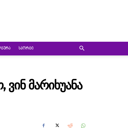
ᲚᲢᲣᲠᲐ
ᲡᲞᲝᲠᲢᲘ
, ᲕᲘᲜ ᲛᲐᲠᲘᲮᲣᲐᲜᲐ