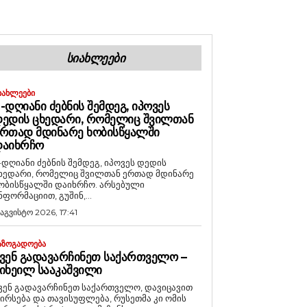
ᲡᲘᲐᲮᲚᲔᲔᲑᲘ
ᲘᲐᲮᲚᲔᲔᲑᲘ
-ᲓᲦᲘᲐᲜᲘ ᲫᲔᲑᲜᲘᲡ ᲨᲔᲛᲓᲔᲒ, ᲘᲞᲝᲕᲔᲡ
ᲔᲓᲘᲡ ᲪᲮᲔᲓᲐᲠᲘ, ᲠᲝᲛᲔᲚᲘᲪ ᲨᲕᲘᲚᲗᲐᲜ
ᲠᲗᲐᲓ ᲛᲓᲘᲜᲐᲠᲔ ᲮᲝᲑᲘᲡᲬᲧᲐᲚᲨᲘ
ᲓᲐᲘᲮᲠᲩᲝ
-დღიანი ძებნის შემდეგ, იპოვეს დედის
ხედარი, რომელიც შვილთან ერთად მდინარე
ობისწყალში დაიხრჩო. არსებული
ნფორმაციით, გუშინ,...
 აგვისტო 2026, 17:41
ᲐᲖᲝᲒᲐᲓᲝᲔᲑᲐ
ᲕᲔᲜ ᲒᲐᲓᲐᲕᲐᲠᲩᲘᲜᲔᲗ ᲡᲐᲥᲐᲠᲗᲕᲔᲚᲝ –
ᲘᲮᲔᲘᲚ ᲡᲐᲐᲙᲐᲨᲕᲘᲚᲘ
ვენ გადავარჩინეთ საქართველო, დავიცავით
ირსება და თავისუფლება, რუსეთმა კი ომის