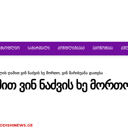
ᲛᲡᲝᲤᲚᲘᲝ
ᲡᲐᲛᲐᲠᲗᲐᲚᲘ
ᲙᲝᲜᲤᲚᲘᲥᲢᲔᲑᲘ
ᲔᲙᲝᲜᲝᲛᲘᲙᲐ
ᲙᲣ
ის ღამით ვინ ნაძვის ხე მორთო, ვინ მარიხუანა დათესა
Თ ᲕᲘᲜ ᲜᲐᲫᲕᲘᲡ ᲮᲔ ᲛᲝᲠᲗᲝ
ODISHINEWS.GE