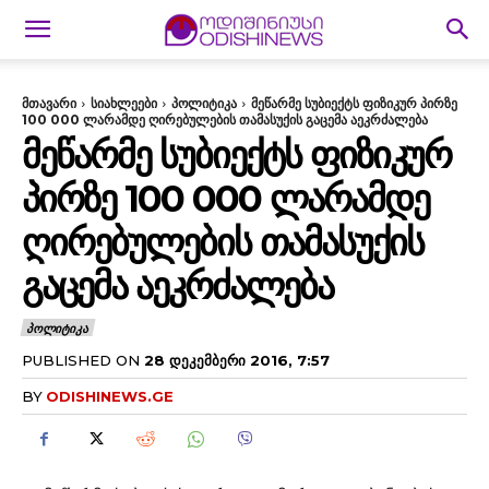
მთავარი
სიახლეები
პოლიტიკა
მეწარმე სუბიექტს ფიზიკურ პირზე
100 000 ლარამდე ღირებულების თამასუქის გაცემა აეკრძალება
ᲛᲔᲬᲐᲠᲛᲔ ᲡᲣᲑᲘᲔᲥᲢᲡ ᲤᲘᲖᲘᲙᲣᲠ
ᲞᲘᲠᲖᲔ 100 000 ᲚᲐᲠᲐᲛᲓᲔ
ᲦᲘᲠᲔᲑᲣᲚᲔᲑᲘᲡ ᲗᲐᲛᲐᲡᲣᲥᲘᲡ
ᲒᲐᲪᲔᲛᲐ ᲐᲔᲙᲠᲫᲐᲚᲔᲑᲐ
ᲞᲝᲚᲘᲢᲘᲙᲐ
PUBLISHED ON
28 ᲓᲔᲙᲔᲛᲑᲔᲠᲘ 2016, 7:57
BY
ODISHINEWS.GE