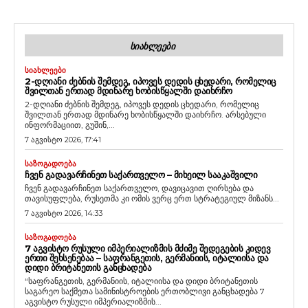
ᲡᲘᲐᲮᲚᲔᲔᲑᲘ
ᲡᲘᲐᲮᲚᲔᲔᲑᲘ
2-ᲓᲦᲘᲐᲜᲘ ᲫᲔᲑᲜᲘᲡ ᲨᲔᲛᲓᲔᲒ, ᲘᲞᲝᲕᲔᲡ ᲓᲔᲓᲘᲡ ᲪᲮᲔᲓᲐᲠᲘ, ᲠᲝᲛᲔᲚᲘᲪ
ᲨᲕᲘᲚᲗᲐᲜ ᲔᲠᲗᲐᲓ ᲛᲓᲘᲜᲐᲠᲔ ᲮᲝᲑᲘᲡᲬᲧᲐᲚᲨᲘ ᲓᲐᲘᲮᲠᲩᲝ
2-დღიანი ძებნის შემდეგ, იპოვეს დედის ცხედარი, რომელიც
შვილთან ერთად მდინარე ხობისწყალში დაიხრჩო. არსებული
ინფორმაციით, გუშინ,...
7 აგვისტო 2026, 17:41
ᲡᲐᲖᲝᲒᲐᲓᲝᲔᲑᲐ
ᲩᲕᲔᲜ ᲒᲐᲓᲐᲕᲐᲠᲩᲘᲜᲔᲗ ᲡᲐᲥᲐᲠᲗᲕᲔᲚᲝ – ᲛᲘᲮᲔᲘᲚ ᲡᲐᲐᲙᲐᲨᲕᲘᲚᲘ
ჩვენ გადავარჩინეთ საქართველო, დავიცავით ღირსება და
თავისუფლება, რუსეთმა კი ომის ვერც ერთ სტრატეგიულ მიზანს...
7 აგვისტო 2026, 14:33
ᲡᲐᲖᲝᲒᲐᲓᲝᲔᲑᲐ
7 ᲐᲒᲕᲘᲡᲢᲝ ᲠᲣᲡᲣᲚᲘ ᲘᲛᲞᲔᲠᲘᲐᲚᲘᲖᲛᲘᲡ ᲛᲫᲘᲛᲔ ᲨᲔᲓᲔᲒᲔᲑᲘᲡ ᲙᲘᲓᲔᲕ
ᲔᲠᲗᲘ ᲨᲔᲮᲡᲔᲜᲔᲑᲐᲐ – ᲡᲐᲤᲠᲐᲜᲒᲔᲗᲘᲡ, ᲒᲔᲠᲛᲐᲜᲘᲘᲡ, ᲘᲢᲐᲚᲘᲘᲡᲐ ᲓᲐ
ᲓᲘᲓᲘ ᲑᲠᲘᲢᲐᲜᲔᲗᲘᲡ ᲒᲐᲜᲪᲮᲐᲓᲔᲑᲐ
“საფრანგეთის, გერმანიის, იტალიისა და დიდი ბრიტანეთის
საგარეო საქმეთა სამინისტროების ერთობლივი განცხადება 7
აგვისტო რუსული იმპერიალიზმის...