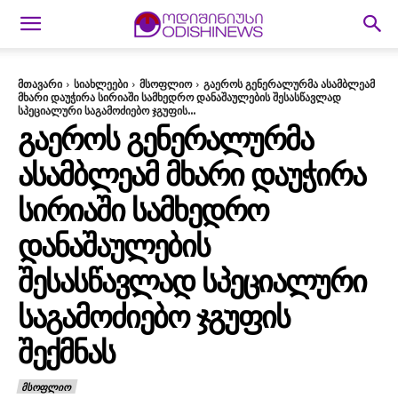
მთავარი
სიახლეები
მსოფლიო
გაეროს გენერალურმა ასამბლეამ
მხარი დაუჭირა სირიაში სამხედრო დანაშაულების შესასწავლად
სპეციალური საგამოძიებო ჯგუფის...
ᲒᲐᲔᲠᲝᲡ ᲒᲔᲜᲔᲠᲐᲚᲣᲠᲛᲐ
ᲐᲡᲐᲛᲑᲚᲔᲐᲛ ᲛᲮᲐᲠᲘ ᲓᲐᲣᲭᲘᲠᲐ
ᲡᲘᲠᲘᲐᲨᲘ ᲡᲐᲛᲮᲔᲓᲠᲝ
ᲓᲐᲜᲐᲨᲐᲣᲚᲔᲑᲘᲡ
ᲨᲔᲡᲐᲡᲬᲐᲕᲚᲐᲓ ᲡᲞᲔᲪᲘᲐᲚᲣᲠᲘ
ᲡᲐᲒᲐᲛᲝᲫᲘᲔᲑᲝ ᲯᲒᲣᲤᲘᲡ
ᲨᲔᲥᲛᲜᲐᲡ
ᲛᲡᲝᲤᲚᲘᲝ