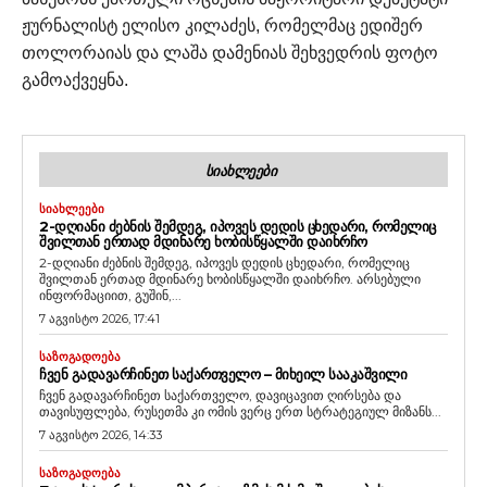
ჟურნალისტ ელისო კილაძეს, რომელმაც ედიშერ
თოლორაიას და ლაშა დამენიას შეხვედრის ფოტო
გამოაქვეყნა.
ᲡᲘᲐᲮᲚᲔᲔᲑᲘ
ᲡᲘᲐᲮᲚᲔᲔᲑᲘ
2-ᲓᲦᲘᲐᲜᲘ ᲫᲔᲑᲜᲘᲡ ᲨᲔᲛᲓᲔᲒ, ᲘᲞᲝᲕᲔᲡ ᲓᲔᲓᲘᲡ ᲪᲮᲔᲓᲐᲠᲘ, ᲠᲝᲛᲔᲚᲘᲪ
ᲨᲕᲘᲚᲗᲐᲜ ᲔᲠᲗᲐᲓ ᲛᲓᲘᲜᲐᲠᲔ ᲮᲝᲑᲘᲡᲬᲧᲐᲚᲨᲘ ᲓᲐᲘᲮᲠᲩᲝ
2-დღიანი ძებნის შემდეგ, იპოვეს დედის ცხედარი, რომელიც
შვილთან ერთად მდინარე ხობისწყალში დაიხრჩო. არსებული
ინფორმაციით, გუშინ,...
7 აგვისტო 2026, 17:41
ᲡᲐᲖᲝᲒᲐᲓᲝᲔᲑᲐ
ᲩᲕᲔᲜ ᲒᲐᲓᲐᲕᲐᲠᲩᲘᲜᲔᲗ ᲡᲐᲥᲐᲠᲗᲕᲔᲚᲝ – ᲛᲘᲮᲔᲘᲚ ᲡᲐᲐᲙᲐᲨᲕᲘᲚᲘ
ჩვენ გადავარჩინეთ საქართველო, დავიცავით ღირსება და
თავისუფლება, რუსეთმა კი ომის ვერც ერთ სტრატეგიულ მიზანს...
7 აგვისტო 2026, 14:33
ᲡᲐᲖᲝᲒᲐᲓᲝᲔᲑᲐ