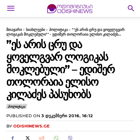
მთავარი
სიახლეები
პოლიტიკა
''ეს არის ცრუ და ყოველგვარ
ლოგიკას მოკლებული'' - ედიშერ თოლორაია ელისო კილაძეს...
”ᲔᲡ ᲐᲠᲘᲡ ᲪᲠᲣ ᲓᲐ
ᲧᲝᲕᲔᲚᲒᲕᲐᲠ ᲚᲝᲒᲘᲙᲐᲡ
ᲛᲝᲙᲚᲔᲑᲣᲚᲘ” – ᲔᲓᲘᲨᲔᲠ
ᲗᲝᲚᲝᲠᲐᲘᲐ ᲔᲚᲘᲡᲝ
ᲙᲘᲚᲐᲫᲔᲡ ᲞᲐᲡᲣᲮᲝᲑᲡ
ᲞᲝᲚᲘᲢᲘᲙᲐ
PUBLISHED ON
3 ᲓᲔᲙᲔᲛᲑᲔᲠᲘ 2016, 16:12
BY
ODISHINEWS.GE