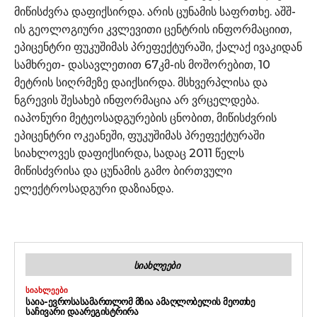
მიწისძვრა დაფიქსირდა. არის ცუნამის საფრთხე. აშშ-
ის გეოლოგიური კვლევითი ცენტრის ინფორმაციით,
ეპიცენტრი ფუკუშიმას პრეფექტურაში, ქალაქ ივაკიდან
სამხრეთ- დასავლეთით 67კმ-ის მოშორებით, 10
მეტრის სიღრმეზე დაიქსირდა. მსხვერპლისა და
ნგრევის შესახებ ინფორმაცია არ ვრცელდება.
იაპონური მეტეოსადგურების ცნობით, მიწისძვრის
ეპიცენტრი ოკეანეში, ფუკუშიმას პრეფექტურაში
სიახლოვეს დაფიქსირდა, სადაც 2011 წელს
მიწისძვრისა და ცუნამის გამო ბირთვული
ელექტროსადგური დაზიანდა.
ᲡᲘᲐᲮᲚᲔᲔᲑᲘ
ᲡᲘᲐᲮᲚᲔᲔᲑᲘ
ᲡᲐᲘᲐ-ᲔᲕᲠᲝᲡᲐᲡᲐᲛᲐᲠᲗᲚᲝᲛ ᲛᲖᲘᲐ ᲐᲛᲐᲦᲚᲝᲑᲔᲚᲘᲡ ᲛᲔᲝᲗᲮᲔ
ᲡᲐᲩᲘᲕᲐᲠᲘ ᲓᲐᲐᲠᲔᲒᲘᲡᲢᲠᲘᲠᲐ