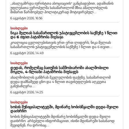
„ახალგაზრდა იურისტთა ასოციაციის“ განცხადებით, ადამიანის
უფლებათა ევროპულმა სასამართლომ მზია ამაღლობელის
მიმართ წარმოებულ პოლიტიკურად მოტივირებულ...
6 აგვისტო 2026, 16:56
ᲡᲘᲐᲮᲚᲔᲔᲑᲘ
ᲜᲘᲙᲐ ᲛᲔᲚᲘᲐᲡ ᲡᲐᲡᲐᲛᲐᲠᲗᲚᲝᲡ ᲣᲞᲐᲢᲘᲕᲪᲔᲛᲚᲝᲑᲘᲡ ᲡᲐᲥᲛᲔᲖᲔ 1 ᲬᲚᲘᲗ
ᲓᲐ 6 ᲗᲕᲘᲗ ᲞᲐᲢᲘᲛᲠᲝᲑᲐ ᲛᲘᲔᲡᲐᲯᲐ
კოალიცია ცვლილებისთვის ერთ-ერთ ლიდერს, ნიკა მელიას
სასამართლოს უპატივცემულობის საქმეზე 1 წლით და 6 თვით...
6 აგვისტო 2026, 14:49
ᲡᲘᲐᲮᲚᲔᲔᲑᲘ
ᲓᲔᲓᲐᲡ, ᲠᲝᲛᲔᲚᲛᲐᲪ ᲑᲐᲗᲣᲛᲘᲡ ᲡᲐᲛᲨᲝᲑᲘᲐᲠᲝᲨᲘ ᲐᲮᲐᲚᲨᲝᲑᲘᲚᲘ
ᲛᲝᲙᲚᲐ, 4-ᲬᲚᲘᲐᲜᲘ ᲞᲐᲢᲘᲛᲠᲝᲑᲐ ᲛᲘᲣᲡᲐᲯᲔᲡ
ახალშობილის განზრახ მკვლელობის ფაქტზე, სასამართლომ
დედა დამნაშვედ ცნო და 4 წლით თავისუფლების აღკვეთა
განუსაზღვრა....
6 აგვისტო 2026, 14:25
ᲡᲘᲐᲮᲚᲔᲔᲑᲘ
ᲮᲝᲑᲘᲡ ᲛᲣᲜᲘᲪᲘᲞᲐᲚᲘᲢᲔᲢᲨᲘ, ᲛᲓᲘᲜᲐᲠᲔ ᲮᲝᲑᲘᲡᲬᲧᲐᲚᲨᲘ ᲓᲔᲓᲐ-ᲨᲕᲘᲚᲘ
ᲓᲐᲘᲮᲠᲩᲝ
ხობის მუნიციპალიტეტში მდინარე ხობისწყალში დედა-შვილი
დაიხრჩო. არსებული ინფორმაციით, ისინი მდინარეში საბანაოდ
შევიდნენ, რა დროსაც...