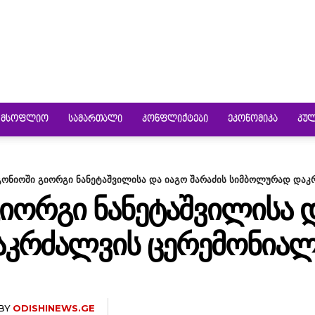
ᲛᲡᲝᲤᲚᲘᲝ
ᲡᲐᲛᲐᲠᲗᲐᲚᲘ
ᲙᲝᲜᲤᲚᲘᲥᲢᲔᲑᲘ
ᲔᲙᲝᲜᲝᲛᲘᲙᲐ
ᲙᲣ
გონიოში გიორგი ნანეტაშვილისა და იაგო შარაძის სიმბოლურად დაკ
ᲘᲝᲠᲒᲘ ᲜᲐᲜᲔᲢᲐᲨᲕᲘᲚᲘᲡᲐ Დ
ᲙᲠᲫᲐᲚᲕᲘᲡ ᲪᲔᲠᲔᲛᲝᲜᲘᲐᲚ
BY
ODISHINEWS.GE