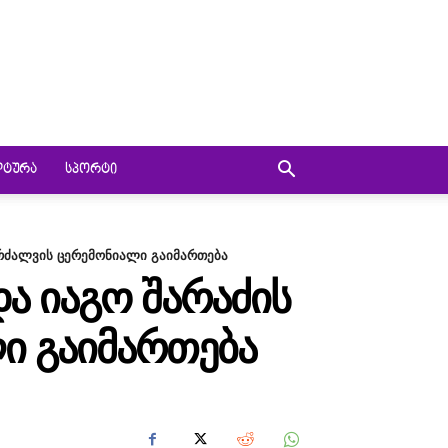
ᲚᲢᲣᲠᲐ
ᲡᲞᲝᲠᲢᲘ
რძალვის ცერემონიალი გაიმართება
Ა ᲘᲐᲒᲝ ᲨᲐᲠᲐᲫᲘᲡ
Ი ᲒᲐᲘᲛᲐᲠᲗᲔᲑᲐ