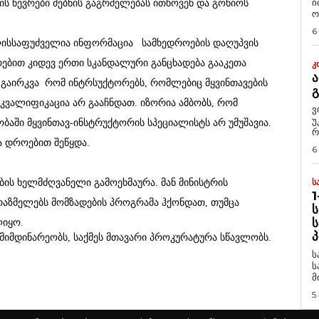
ი
ის წევრები ძებნის გაგრძელებას ითხოვენ და გონიოს
ო
6
ისსაფუძველია ინფორმაცია
სამხედროების
დაღუპვის
ირებით კიდევ ერთი სკანდალური განცხადება
გააკეთა
Კ
Ა
, გაირკვა რომ
ინტრსუქტორებს
, რომლებიც მყვინთავების
ი კვალიფიკაცია არ გააჩნდათ. იზორია ამბობს, რომ
ვ
უ
ობაში
მყვინთავ-ინსტრუქტორის
სპეციალისტს არ უმუშავია.
რ
ბა დროებით შეწყდა.
6
Ს
ბის ხელმძღვანელი გამოეხმაურა. მან მინისტრის
1
ცრაზმელებს მომზადების პროგრამა ჰქონდათ, თუმცა
Ს
Ს
ლიყო.
Პ
 მიმდინარეობს, საქმეს მთავარი პროკურატურა სწავლობს.
ს
ს
მ
5