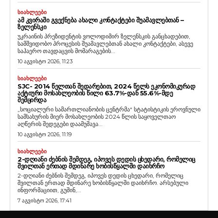
ᲡᲘᲐᲮᲚᲔᲔᲑᲘ
ᲐᲛ ᲙᲕᲘᲠᲐᲨᲘ ᲒᲕᲔᲥᲜᲔᲑᲐ ᲐᲮᲐᲚᲘ ᲙᲝᲜᲢᲐᲥᲢᲔᲑᲘ ᲨᲣᲐᲛᲐᲕᲚᲔᲑᲗᲐᲜ –
ᲖᲔᲚᲔᲜᲡᲙᲘ
უკრაინის პრეზიდენტის ვოლოდიმირ ზელენსკის განცხადებით,
სამშვიდობო პროცესის შუამავლებთან ახალი კონტაქტები, ასევე
საჰაერო თავდაცვის მომარაგების...
10 აგვისტო 2026, 11:23
ᲡᲘᲐᲮᲚᲔᲔᲑᲘ
SJC- 2014 ᲬᲔᲚᲗᲐᲜ ᲨᲔᲓᲐᲠᲔᲑᲘᲗ, 2024 ᲬᲔᲚᲡ ᲔᲙᲝᲜᲝᲛᲘᲙᲣᲠᲐᲓ
ᲐᲥᲢᲘᲣᲠᲘ ᲛᲝᲡᲐᲮᲚᲔᲝᲑᲘᲡ ᲬᲘᲚᲘ 63.7%-ᲓᲐᲜ 55.6%-ᲛᲓᲔ
ᲨᲔᲛᲪᲘᲠᲓᲐ
„სოციალური სამართლიანობის ცენტრმა“ სტატისტიკის ეროვნული
სამსახურის მიერ მოსახლეობის 2024 წლის საყოველთაო
აღწერის შედეგები დაამუშავა...
10 აგვისტო 2026, 11:19
ᲡᲘᲐᲮᲚᲔᲔᲑᲘ
2-ᲓᲦᲘᲐᲜᲘ ᲫᲔᲑᲜᲘᲡ ᲨᲔᲛᲓᲔᲒ, ᲘᲞᲝᲕᲔᲡ ᲓᲔᲓᲘᲡ ᲪᲮᲔᲓᲐᲠᲘ, ᲠᲝᲛᲔᲚᲘᲪ
ᲨᲕᲘᲚᲗᲐᲜ ᲔᲠᲗᲐᲓ ᲛᲓᲘᲜᲐᲠᲔ ᲮᲝᲑᲘᲡᲬᲧᲐᲚᲨᲘ ᲓᲐᲘᲮᲠᲩᲝ
2-დღიანი ძებნის შემდეგ, იპოვეს დედის ცხედარი, რომელიც
შვილთან ერთად მდინარე ხობისწყალში დაიხრჩო. არსებული
ინფორმაციით, გუშინ,...
7 აგვისტო 2026, 17:41