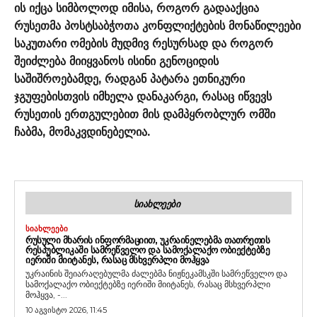
ის იქცა სიმბოლოდ იმისა, როგორ გადააქცია
რუსეთმა პოსტსაბჭოთა კონფლიქტების მონაწილეები
საკუთარი ომების მუდმივ რესურსად და როგორ
შეიძლება მიიყვანოს ისინი გენოციდის
საშიშროებამდე, რადგან პატარა ეთნიკური
ჯგუფებისთვის იმხელა დანაკარგი, რასაც იწვევს
რუსეთის ერთგულებით მის დამპყრობლურ ომში
ჩაბმა, მომაკვდინებელია.
ᲡᲘᲐᲮᲚᲔᲔᲑᲘ
ᲡᲘᲐᲮᲚᲔᲔᲑᲘ
ᲠᲣᲡᲣᲚᲘ ᲛᲮᲐᲠᲘᲡ ᲘᲜᲤᲝᲠᲛᲐᲪᲘᲘᲗ, ᲣᲙᲠᲐᲘᲜᲔᲚᲔᲑᲛᲐ ᲗᲐᲗᲠᲔᲗᲘᲡ
ᲠᲔᲡᲞᲣᲑᲚᲘᲙᲐᲨᲘ ᲡᲐᲛᲠᲔᲬᲕᲔᲚᲝ ᲓᲐ ᲡᲐᲛᲝᲥᲐᲚᲐᲥᲝ ᲝᲑᲘᲔᲥᲢᲔᲑᲖᲔ
ᲘᲔᲠᲘᲨᲘ ᲛᲘᲘᲢᲐᲜᲔᲡ, ᲠᲐᲡᲐᲪ ᲛᲡᲮᲕᲔᲠᲞᲚᲘ ᲛᲝᲰᲧᲕᲐ
უკრაინის შეიარაღებულმა ძალებმა ნიჟნეკამსკში სამრეწველო და
სამოქალაქო ობიექტებზე იერიში მიიტანეს, რასაც მსხვერპლი
მოჰყვა, -...
10 აგვისტო 2026, 11:45