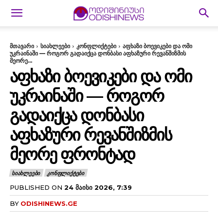
მთავარი
სიახლეები
კონფლიქტები
აფხაზი ბოევიკები და ომი
უკრაინაში — როგორ გადაიქცა დონბასი აფხაზური რევანშიზმის
მეორე...
ᲐᲤᲮᲐᲖᲘ ᲑᲝᲔᲕᲘᲙᲔᲑᲘ ᲓᲐ ᲝᲛᲘ
ᲣᲙᲠᲐᲘᲜᲐᲨᲘ — ᲠᲝᲒᲝᲠ
ᲒᲐᲓᲐᲘᲥᲪᲐ ᲓᲝᲜᲑᲐᲡᲘ
ᲐᲤᲮᲐᲖᲣᲠᲘ ᲠᲔᲕᲐᲜᲨᲘᲖᲛᲘᲡ
ᲛᲔᲝᲠᲔ ᲤᲠᲝᲜᲢᲐᲓ
ᲡᲘᲐᲮᲚᲔᲔᲑᲘ
ᲙᲝᲜᲤᲚᲘᲥᲢᲔᲑᲘ
PUBLISHED ON
24 ᲛᲐᲘᲡᲘ 2026, 7:39
BY
ODISHINEWS.GE