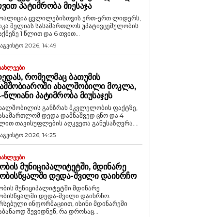
ᲕᲘᲗ ᲞᲐᲢᲘᲛᲠᲝᲑᲐ ᲛᲘᲔᲡᲐᲯᲐ
ოალიცია ცვლილებისთვის ერთ-ერთ ლიდერს,
იკა მელიას სასამართლოს უპატივცემულობის
აქმეზე 1 წლით და 6 თვით...
 აგვისტო 2026, 14:49
ᲘᲐᲮᲚᲔᲔᲑᲘ
ᲔᲓᲐᲡ, ᲠᲝᲛᲔᲚᲛᲐᲪ ᲑᲐᲗᲣᲛᲘᲡ
ᲐᲛᲨᲝᲑᲘᲐᲠᲝᲨᲘ ᲐᲮᲐᲚᲨᲝᲑᲘᲚᲘ ᲛᲝᲙᲚᲐ,
-ᲬᲚᲘᲐᲜᲘ ᲞᲐᲢᲘᲛᲠᲝᲑᲐ ᲛᲘᲣᲡᲐᲯᲔᲡ
ხალშობილის განზრახ მკვლელობის ფაქტზე,
ასამართლომ დედა დამნაშვედ ცნო და 4
ლით თავისუფლების აღკვეთა განუსაზღვრა....
 აგვისტო 2026, 14:25
ᲘᲐᲮᲚᲔᲔᲑᲘ
ᲝᲑᲘᲡ ᲛᲣᲜᲘᲪᲘᲞᲐᲚᲘᲢᲔᲢᲨᲘ, ᲛᲓᲘᲜᲐᲠᲔ
ᲝᲑᲘᲡᲬᲧᲐᲚᲨᲘ ᲓᲔᲓᲐ-ᲨᲕᲘᲚᲘ ᲓᲐᲘᲮᲠᲩᲝ
ობის მუნიციპალიტეტში მდინარე
ობისწყალში დედა-შვილი დაიხრჩო.
რსებული ინფორმაციით, ისინი მდინარეში
აბანაოდ შევიდნენ, რა დროსაც...