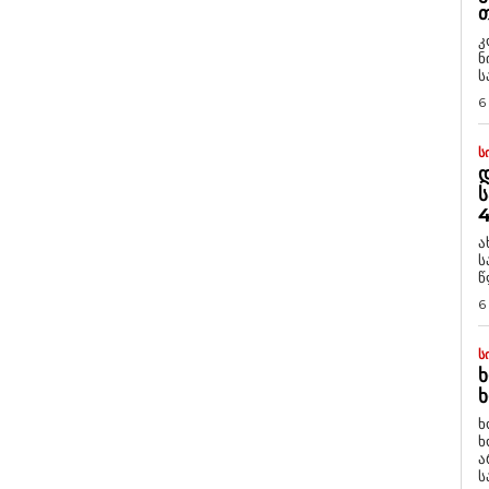
Თ
კ
ნ
ს
6
Ს
Დ
Ს
4
ა
ს
წ
6
Ს
Ხ
Ხ
ხ
ხ
ა
ს