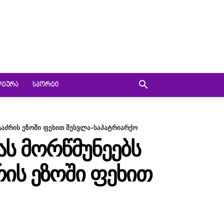
ᲚᲢᲣᲠᲐ
ᲡᲞᲝᲠᲢᲘ
ტაძრის ეზოში ფეხით შესვლა-საპატრიარქო
Ს ᲛᲝᲠᲬᲛᲣᲜᲔᲔᲑᲡ
ᲠᲘᲡ ᲔᲖᲝᲨᲘ ᲤᲔᲮᲘᲗ