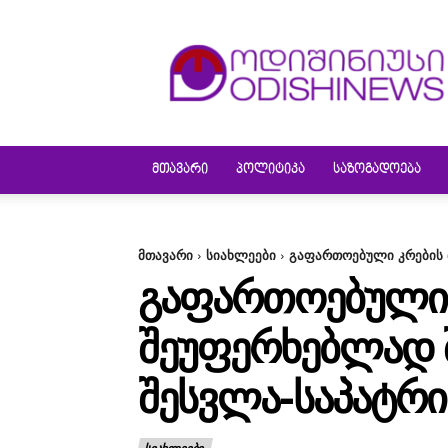
ODISHINEWS
ᲛᲗᲐᲕᲐᲠᲘ
ᲞᲝᲚᲘᲢᲘᲙᲐ
ᲡᲐᲖᲝᲒᲐᲓᲝᲔᲑᲐ
მთავარი
სიახლეები
გაფართოებული კრების 
ᲒᲐᲤᲐᲠᲗᲝᲔᲑᲣᲚᲘ Კ
ᲨᲔᲣᲤᲔᲠᲮᲔᲑᲚᲐᲓ Შ
ᲨᲔᲡᲕᲚᲐ-ᲡᲐᲞᲐᲢᲠ