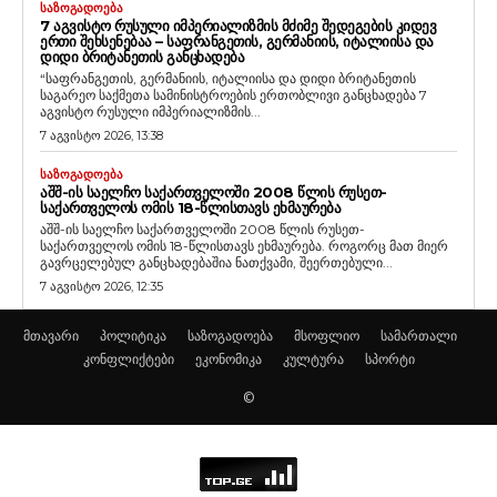
ᲡᲐᲖᲝᲒᲐᲓᲝᲔᲑᲐ
7 ᲐᲒᲕᲘᲡᲢᲝ ᲠᲣᲡᲣᲚᲘ ᲘᲛᲞᲔᲠᲘᲐᲚᲘᲖᲛᲘᲡ ᲛᲫᲘᲛᲔ ᲨᲔᲓᲔᲒᲔᲑᲘᲡ ᲙᲘᲓᲔᲕ
ᲔᲠᲗᲘ ᲨᲔᲮᲡᲔᲜᲔᲑᲐᲐ – ᲡᲐᲤᲠᲐᲜᲒᲔᲗᲘᲡ, ᲒᲔᲠᲛᲐᲜᲘᲘᲡ, ᲘᲢᲐᲚᲘᲘᲡᲐ ᲓᲐ
ᲓᲘᲓᲘ ᲑᲠᲘᲢᲐᲜᲔᲗᲘᲡ ᲒᲐᲜᲪᲮᲐᲓᲔᲑᲐ
“საფრანგეთის, გერმანიის, იტალიისა და დიდი ბრიტანეთის
საგარეო საქმეთა სამინისტროების ერთობლივი განცხადება 7
აგვისტო რუსული იმპერიალიზმის...
7 აგვისტო 2026, 13:38
ᲡᲐᲖᲝᲒᲐᲓᲝᲔᲑᲐ
ᲐᲨᲨ-ᲘᲡ ᲡᲐᲔᲚᲩᲝ ᲡᲐᲥᲐᲠᲗᲕᲔᲚᲝᲨᲘ 2008 ᲬᲚᲘᲡ ᲠᲣᲡᲔᲗ-
ᲡᲐᲥᲐᲠᲗᲕᲔᲚᲝᲡ ᲝᲛᲘᲡ 18-ᲬᲚᲘᲡᲗᲐᲕᲡ ᲔᲮᲛᲐᲣᲠᲔᲑᲐ
აშშ-ის საელჩო საქართველოში 2008 წლის რუსეთ-
საქართველოს ომის 18-წლისთავს ეხმაურება. როგორც მათ მიერ
გავრცელებულ განცხადებაშია ნათქვამი, შეერთებული...
7 აგვისტო 2026, 12:35
მთავარი
პოლიტიკა
საზოგადოება
მსოფლიო
სამართალი
კონფლიქტები
ეკონომიკა
კულტურა
სპორტი
©