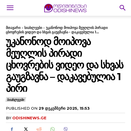
მთავარი
სიახლეები
უკანონოდ მოიპოვა მეუღლის პირადი
ცხოვრების ვიდეო და სხვას გაუგზავნა - დაკავებულია 1...
ᲣᲙᲐᲜᲝᲜᲝᲓ ᲛᲝᲘᲞᲝᲕᲐ
ᲛᲔᲣᲦᲚᲘᲡ ᲞᲘᲠᲐᲓᲘ
ᲪᲮᲝᲕᲠᲔᲑᲘᲡ ᲕᲘᲓᲔᲝ ᲓᲐ ᲡᲮᲕᲐᲡ
ᲒᲐᲣᲒᲖᲐᲕᲜᲐ – ᲓᲐᲙᲐᲕᲔᲑᲣᲚᲘᲐ 1
ᲞᲘᲠᲘ
ᲡᲘᲐᲮᲚᲔᲔᲑᲘ
PUBLISHED ON
29 ᲓᲔᲙᲔᲛᲑᲔᲠᲘ 2025, 15:53
BY
ODISHINEWS.GE