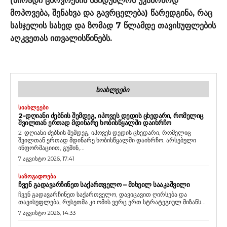
(პირადი ცხოვრების საიდუმლოს უკანონოდ
მოპოვება, შენახვა და გავრცელება) წარედგინა, რაც
სასჯელის სახედ და ზომად 7 წლამდე თავისუფლების
აღკვეთას ითვალისწინებს.
ᲡᲘᲐᲮᲚᲔᲔᲑᲘ
ᲡᲘᲐᲮᲚᲔᲔᲑᲘ
2-ᲓᲦᲘᲐᲜᲘ ᲫᲔᲑᲜᲘᲡ ᲨᲔᲛᲓᲔᲒ, ᲘᲞᲝᲕᲔᲡ ᲓᲔᲓᲘᲡ ᲪᲮᲔᲓᲐᲠᲘ, ᲠᲝᲛᲔᲚᲘᲪ
ᲨᲕᲘᲚᲗᲐᲜ ᲔᲠᲗᲐᲓ ᲛᲓᲘᲜᲐᲠᲔ ᲮᲝᲑᲘᲡᲬᲧᲐᲚᲨᲘ ᲓᲐᲘᲮᲠᲩᲝ
2-დღიანი ძებნის შემდეგ, იპოვეს დედის ცხედარი, რომელიც
შვილთან ერთად მდინარე ხობისწყალში დაიხრჩო. არსებული
ინფორმაციით, გუშინ,...
7 აგვისტო 2026, 17:41
ᲡᲐᲖᲝᲒᲐᲓᲝᲔᲑᲐ
ᲩᲕᲔᲜ ᲒᲐᲓᲐᲕᲐᲠᲩᲘᲜᲔᲗ ᲡᲐᲥᲐᲠᲗᲕᲔᲚᲝ – ᲛᲘᲮᲔᲘᲚ ᲡᲐᲐᲙᲐᲨᲕᲘᲚᲘ
ჩვენ გადავარჩინეთ საქართველო, დავიცავით ღირსება და
თავისუფლება, რუსეთმა კი ომის ვერც ერთ სტრატეგიულ მიზანს...
7 აგვისტო 2026, 14:33