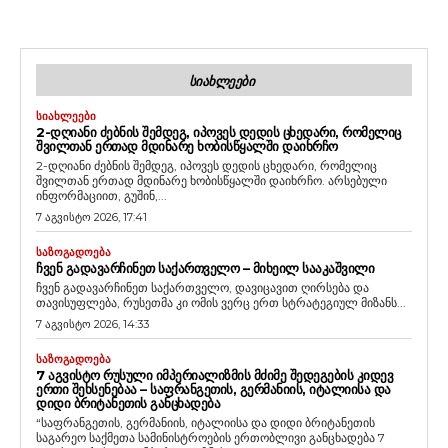
ᲡᲘᲐᲮᲚᲔᲔᲑᲘ
ᲡᲘᲐᲮᲚᲔᲔᲑᲘ
2-ᲓᲦᲘᲐᲜᲘ ᲫᲔᲑᲜᲘᲡ ᲨᲔᲛᲓᲔᲒ, ᲘᲞᲝᲕᲔᲡ ᲓᲔᲓᲘᲡ ᲪᲮᲔᲓᲐᲠᲘ, ᲠᲝᲛᲔᲚᲘᲪ
ᲨᲕᲘᲚᲗᲐᲜ ᲔᲠᲗᲐᲓ ᲛᲓᲘᲜᲐᲠᲔ ᲮᲝᲑᲘᲡᲬᲧᲐᲚᲨᲘ ᲓᲐᲘᲮᲠᲩᲝ
2-დღიანი ძებნის შემდეგ, იპოვეს დედის ცხედარი, რომელიც
შვილთან ერთად მდინარე ხობისწყალში დაიხრჩო. არსებული
ინფორმაციით, გუშინ,...
7 აგვისტო 2026, 17:41
ᲡᲐᲖᲝᲒᲐᲓᲝᲔᲑᲐ
ᲩᲕᲔᲜ ᲒᲐᲓᲐᲕᲐᲠᲩᲘᲜᲔᲗ ᲡᲐᲥᲐᲠᲗᲕᲔᲚᲝ – ᲛᲘᲮᲔᲘᲚ ᲡᲐᲐᲙᲐᲨᲕᲘᲚᲘ
ჩვენ გადავარჩინეთ საქართველო, დავიცავით ღირსება და
თავისუფლება, რუსეთმა კი ომის ვერც ერთ სტრატეგიულ მიზანს...
7 აგვისტო 2026, 14:33
ᲡᲐᲖᲝᲒᲐᲓᲝᲔᲑᲐ
7 ᲐᲒᲕᲘᲡᲢᲝ ᲠᲣᲡᲣᲚᲘ ᲘᲛᲞᲔᲠᲘᲐᲚᲘᲖᲛᲘᲡ ᲛᲫᲘᲛᲔ ᲨᲔᲓᲔᲒᲔᲑᲘᲡ ᲙᲘᲓᲔᲕ
ᲔᲠᲗᲘ ᲨᲔᲮᲡᲔᲜᲔᲑᲐᲐ – ᲡᲐᲤᲠᲐᲜᲒᲔᲗᲘᲡ, ᲒᲔᲠᲛᲐᲜᲘᲘᲡ, ᲘᲢᲐᲚᲘᲘᲡᲐ ᲓᲐ
ᲓᲘᲓᲘ ᲑᲠᲘᲢᲐᲜᲔᲗᲘᲡ ᲒᲐᲜᲪᲮᲐᲓᲔᲑᲐ
“საფრანგეთის, გერმანიის, იტალიისა და დიდი ბრიტანეთის
საგარეო საქმეთა სამინისტროების ერთობლივი განცხადება 7