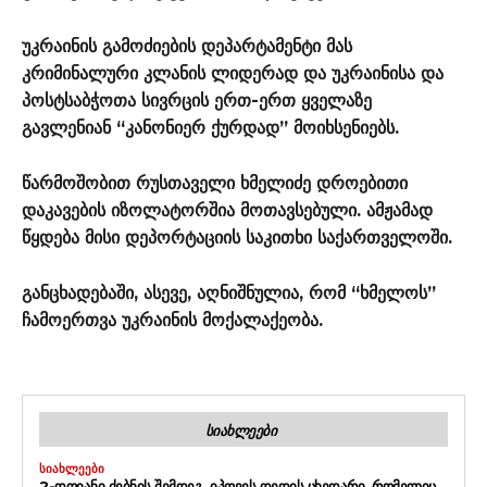
უკრაინის გამოძიების დეპარტამენტი მას
კრიმინალური კლანის ლიდერად და უკრაინისა და
პოსტსაბჭოთა სივრცის ერთ-ერთ ყველაზე
გავლენიან “კანონიერ ქურდად” მოიხსენიებს.
წარმოშობით რუსთაველი ხმელიძე დროებითი
დაკავების იზოლატორშია მოთავსებული. ამჟამად
წყდება მისი დეპორტაციის საკითხი საქართველოში.
განცხადებაში, ასევე, აღნიშნულია, რომ “ხმელოს”
ჩამოერთვა უკრაინის მოქალაქეობა.
ᲡᲘᲐᲮᲚᲔᲔᲑᲘ
ᲡᲘᲐᲮᲚᲔᲔᲑᲘ
2-ᲓᲦᲘᲐᲜᲘ ᲫᲔᲑᲜᲘᲡ ᲨᲔᲛᲓᲔᲒ, ᲘᲞᲝᲕᲔᲡ ᲓᲔᲓᲘᲡ ᲪᲮᲔᲓᲐᲠᲘ, ᲠᲝᲛᲔᲚᲘᲪ