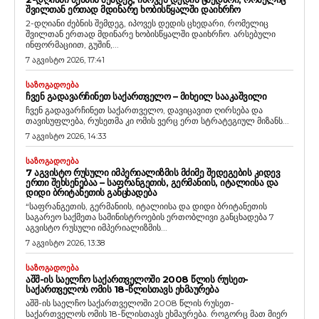
ᲨᲕᲘᲚᲗᲐᲜ ᲔᲠᲗᲐᲓ ᲛᲓᲘᲜᲐᲠᲔ ᲮᲝᲑᲘᲡᲬᲧᲐᲚᲨᲘ ᲓᲐᲘᲮᲠᲩᲝ
2-დღიანი ძებნის შემდეგ, იპოვეს დედის ცხედარი, რომელიც
შვილთან ერთად მდინარე ხობისწყალში დაიხრჩო. არსებული
ინფორმაციით, გუშინ,...
7 აგვისტო 2026, 17:41
ᲡᲐᲖᲝᲒᲐᲓᲝᲔᲑᲐ
ᲩᲕᲔᲜ ᲒᲐᲓᲐᲕᲐᲠᲩᲘᲜᲔᲗ ᲡᲐᲥᲐᲠᲗᲕᲔᲚᲝ – ᲛᲘᲮᲔᲘᲚ ᲡᲐᲐᲙᲐᲨᲕᲘᲚᲘ
ჩვენ გადავარჩინეთ საქართველო, დავიცავით ღირსება და
თავისუფლება, რუსეთმა კი ომის ვერც ერთ სტრატეგიულ მიზანს...
7 აგვისტო 2026, 14:33
ᲡᲐᲖᲝᲒᲐᲓᲝᲔᲑᲐ
7 ᲐᲒᲕᲘᲡᲢᲝ ᲠᲣᲡᲣᲚᲘ ᲘᲛᲞᲔᲠᲘᲐᲚᲘᲖᲛᲘᲡ ᲛᲫᲘᲛᲔ ᲨᲔᲓᲔᲒᲔᲑᲘᲡ ᲙᲘᲓᲔᲕ
ᲔᲠᲗᲘ ᲨᲔᲮᲡᲔᲜᲔᲑᲐᲐ – ᲡᲐᲤᲠᲐᲜᲒᲔᲗᲘᲡ, ᲒᲔᲠᲛᲐᲜᲘᲘᲡ, ᲘᲢᲐᲚᲘᲘᲡᲐ ᲓᲐ
ᲓᲘᲓᲘ ᲑᲠᲘᲢᲐᲜᲔᲗᲘᲡ ᲒᲐᲜᲪᲮᲐᲓᲔᲑᲐ
“საფრანგეთის, გერმანიის, იტალიისა და დიდი ბრიტანეთის
საგარეო საქმეთა სამინისტროების ერთობლივი განცხადება 7
აგვისტო რუსული იმპერიალიზმის...
7 აგვისტო 2026, 13:38
ᲡᲐᲖᲝᲒᲐᲓᲝᲔᲑᲐ
ᲐᲨᲨ-ᲘᲡ ᲡᲐᲔᲚᲩᲝ ᲡᲐᲥᲐᲠᲗᲕᲔᲚᲝᲨᲘ 2008 ᲬᲚᲘᲡ ᲠᲣᲡᲔᲗ-
ᲡᲐᲥᲐᲠᲗᲕᲔᲚᲝᲡ ᲝᲛᲘᲡ 18-ᲬᲚᲘᲡᲗᲐᲕᲡ ᲔᲮᲛᲐᲣᲠᲔᲑᲐ
აშშ-ის საელჩო საქართველოში 2008 წლის რუსეთ-
საქართველოს ომის 18-წლისთავს ეხმაურება. როგორც მათ მიერ