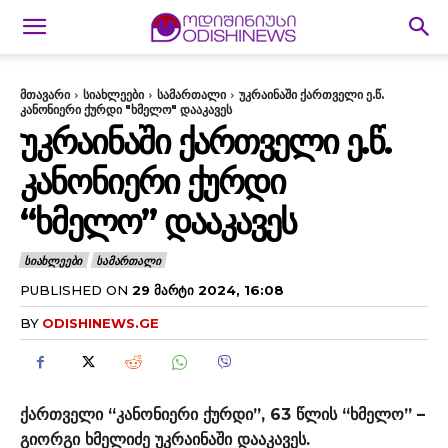
მთავარი
სიახლეები
სამართალი
უკრაინაში ქართველი ე.წ.
კანონიერი ქურდი "ხმელო" დააკავეს
ᲣᲙᲠᲐᲘᲜᲐᲨᲘ ᲥᲐᲠᲗᲕᲔᲚᲘ Ე.Წ.
ᲙᲐᲜᲝᲜᲘᲔᲠᲘ ᲥᲣᲠᲓᲘ
“ᲮᲛᲔᲚᲝ” ᲓᲐᲐᲙᲐᲕᲔᲡ
ᲡᲘᲐᲮᲚᲔᲔᲑᲘ
ᲡᲐᲛᲐᲠᲗᲐᲚᲘ
PUBLISHED ON
29 ᲛᲐᲠᲢᲘ 2024, 16:08
BY
ODISHINEWS.GE
ქართველი “კანონიერი ქურდი”, 63 წლის “ხმელო” –
გიორგი ხმელიძე უკრაინაში დააკავეს.