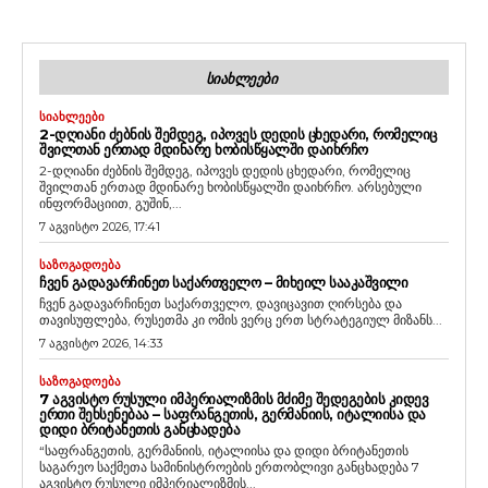
ᲡᲘᲐᲮᲚᲔᲔᲑᲘ
ᲡᲘᲐᲮᲚᲔᲔᲑᲘ
2-ᲓᲦᲘᲐᲜᲘ ᲫᲔᲑᲜᲘᲡ ᲨᲔᲛᲓᲔᲒ, ᲘᲞᲝᲕᲔᲡ ᲓᲔᲓᲘᲡ ᲪᲮᲔᲓᲐᲠᲘ, ᲠᲝᲛᲔᲚᲘᲪ
ᲨᲕᲘᲚᲗᲐᲜ ᲔᲠᲗᲐᲓ ᲛᲓᲘᲜᲐᲠᲔ ᲮᲝᲑᲘᲡᲬᲧᲐᲚᲨᲘ ᲓᲐᲘᲮᲠᲩᲝ
2-დღიანი ძებნის შემდეგ, იპოვეს დედის ცხედარი, რომელიც
შვილთან ერთად მდინარე ხობისწყალში დაიხრჩო. არსებული
ინფორმაციით, გუშინ,...
7 აგვისტო 2026, 17:41
ᲡᲐᲖᲝᲒᲐᲓᲝᲔᲑᲐ
ᲩᲕᲔᲜ ᲒᲐᲓᲐᲕᲐᲠᲩᲘᲜᲔᲗ ᲡᲐᲥᲐᲠᲗᲕᲔᲚᲝ – ᲛᲘᲮᲔᲘᲚ ᲡᲐᲐᲙᲐᲨᲕᲘᲚᲘ
ჩვენ გადავარჩინეთ საქართველო, დავიცავით ღირსება და
თავისუფლება, რუსეთმა კი ომის ვერც ერთ სტრატეგიულ მიზანს...
7 აგვისტო 2026, 14:33
ᲡᲐᲖᲝᲒᲐᲓᲝᲔᲑᲐ
7 ᲐᲒᲕᲘᲡᲢᲝ ᲠᲣᲡᲣᲚᲘ ᲘᲛᲞᲔᲠᲘᲐᲚᲘᲖᲛᲘᲡ ᲛᲫᲘᲛᲔ ᲨᲔᲓᲔᲒᲔᲑᲘᲡ ᲙᲘᲓᲔᲕ
ᲔᲠᲗᲘ ᲨᲔᲮᲡᲔᲜᲔᲑᲐᲐ – ᲡᲐᲤᲠᲐᲜᲒᲔᲗᲘᲡ, ᲒᲔᲠᲛᲐᲜᲘᲘᲡ, ᲘᲢᲐᲚᲘᲘᲡᲐ ᲓᲐ
ᲓᲘᲓᲘ ᲑᲠᲘᲢᲐᲜᲔᲗᲘᲡ ᲒᲐᲜᲪᲮᲐᲓᲔᲑᲐ
“საფრანგეთის, გერმანიის, იტალიისა და დიდი ბრიტანეთის
საგარეო საქმეთა სამინისტროების ერთობლივი განცხადება 7
აგვისტო რუსული იმპერიალიზმის...