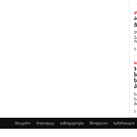
Კ
Ა
ვ
უ
რ
6
Ს
1
Ს
Ს
Პ
ს
ს
მ
5
მთავარი
პოლიტიკა
საზოგადოება
მსოფლიო
სამართალი