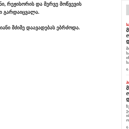
ენი, რეჟისორის და მერვე მოწვევის
ნი გარდაიცვალა.
Ს
ანი მძიმე დაავადებას ებრძოდა.
Მ
Დ
მ
ს
ი
ს
6
Პ
Მ
Ო
Დ
ზ
ე
ი
ო
6