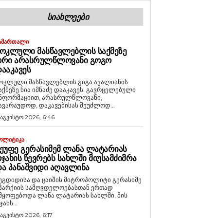
ᲡᲘᲐᲮᲚᲔᲔᲑᲘ
ᲐᲛᲐᲠᲗᲐᲚᲘ
ᲝᲙᲚᲣᲚᲘ ᲛᲐᲡᲬᲐᲕᲚᲔᲑᲚᲘᲡ ᲡᲐᲥᲛᲔᲖᲔ
ᲝᲠᲘ ᲐᲠᲐᲡᲠᲣᲚᲬᲚᲝᲕᲐᲜᲘ ᲒᲝᲒᲝ
ᲐᲐᲙᲐᲕᲔᲡ
ოკლული მასწავლებლის გიგა ავალიანის
აქმეზე ნია იმნაძე დააკავეს. გავრცელებული
ნფორმაციით, არასრულწლოვანი,
ავარაუდოდ, დაკავებისას შეუძლოდ...
 აგვისტო 2026, 6:46
ᲝᲚᲘᲢᲘᲙᲐ
ᲔᲣᲤᲔ ᲒᲔᲠᲐᲡᲘᲛᲔᲛ ᲚᲐᲜᲐ ᲚᲐᲢᲐᲠᲘᲐᲡ
ᲯᲐᲮᲘᲡ ᲬᲔᲕᲠᲔᲑᲡ ᲡᲐᲮᲚᲨᲘ ᲛᲘᲣᲡᲐᲛᲫᲘᲛᲠᲐ
Ა ᲞᲐᲜᲐᲨᲕᲘᲓᲘ ᲐᲦᲐᲕᲚᲘᲜᲐ
უგდიდისა და ცაიშის მიტროპოლიტი გერასიმე
პარქიის სამღვდელოებასთან ერთად
მყოფებოდა ლანა ლატარიას სახლში, მის
ჯახს...
 აგვისტო 2026, 6:17