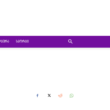
ᲚᲢᲣᲠᲐ
ᲡᲞᲝᲠᲢᲘ