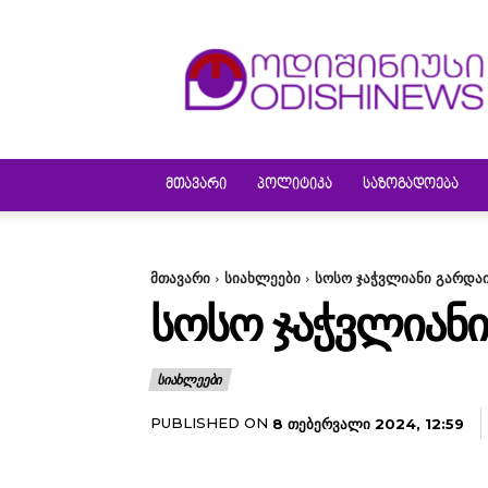
ODISHINEWS
ᲛᲗᲐᲕᲐᲠᲘ
ᲞᲝᲚᲘᲢᲘᲙᲐ
ᲡᲐᲖᲝᲒᲐᲓᲝᲔᲑᲐ
მთავარი
სიახლეები
სოსო ჯაჭვლიანი გარდა
ᲡᲝᲡᲝ ᲯᲐᲭᲕᲚᲘᲐᲜ
ᲡᲘᲐᲮᲚᲔᲔᲑᲘ
PUBLISHED ON
8 ᲗᲔᲑᲔᲠᲕᲐᲚᲘ 2024, 12:59