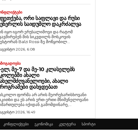
ᲝᲜᲤᲚᲘᲥᲢᲔᲑᲘ
ᲤᲔᲗᲥᲔᲑᲐ, ᲝᲠᲘ ᲡᲐᲤᲚᲐᲕᲘ ᲓᲐ ᲠᲣᲡᲘ
ᲒᲔᲜᲔᲠᲚᲘᲡ ᲡᲐᲘᲓᲣᲛᲚᲝ ᲓᲐᲙᲠᲫᲐᲚᲕᲐ
ინ იყო იგორ ერუსალიმოვი და რატომ
კავშირებენ მის სიკვდილს მოსკოვის
ესტორან Balzi Rossi-ზე მოწყობილ...
 აგვისტო 2026, 6:08
ᲐᲖᲝᲒᲐᲓᲝᲔᲑᲐ
-ᲔᲚ, ᲛᲔ-7 ᲓᲐ ᲛᲔ-10 ᲙᲚᲐᲡᲔᲚᲔᲑᲡ
ᲙᲝᲚᲔᲑᲨᲘ ᲐᲮᲐᲚᲘ
ᲐᲮᲔᲚᲛᲫᲦᲕᲐᲜᲔᲚᲝᲔᲑᲘ, ᲐᲮᲐᲚᲘ
ᲠᲝᲒᲠᲐᲛᲔᲑᲘ ᲓᲐᲮᲕᲓᲔᲑᲐᲗ
ასკოლო ფორმა არ არის მეორეხარისხოვანი
აკითხი და ეს არის ერთ-ერთი მნიშვნელოვანი
იმართულება იქიდან გამომდინარე,...
 აგვისტო 2026, 16:49
კონფლიქტები
ეკონომიკა
კულტურა
სპორტი