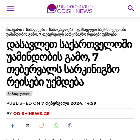
მთავარი
სიახლეები
საზოგადოება
დასავლეთ საქართველოში
უამინდობის გამო, 7 თებერვალს სარკინიგზო რეისები უქმდება
ᲓᲐᲡᲐᲕᲚᲔᲗ ᲡᲐᲥᲐᲠᲗᲕᲔᲚᲝᲨᲘ
ᲣᲐᲛᲘᲜᲓᲝᲑᲘᲡ ᲒᲐᲛᲝ, 7
ᲗᲔᲑᲔᲠᲕᲐᲚᲡ ᲡᲐᲠᲙᲘᲜᲘᲒᲖᲝ
ᲠᲔᲘᲡᲔᲑᲘ ᲣᲥᲛᲓᲔᲑᲐ
ᲡᲐᲖᲝᲒᲐᲓᲝᲔᲑᲐ
PUBLISHED ON
7 ᲗᲔᲑᲔᲠᲕᲐᲚᲘ 2024, 14:59
BY
ODISHINEWS.GE