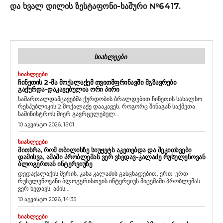
და ხვალ დილის ზესტაფონი-ხაშური №6417.
ᲡᲘᲐᲮᲚᲔᲔᲑᲘ
ᲡᲘᲐᲮᲚᲔᲔᲑᲘ
ᲩᲘᲜᲔᲗᲘᲡ 2-ᲛᲐ ᲛᲝᲥᲐᲚᲐᲥᲔᲛ ᲗᲕᲘᲗᲛᲤᲠᲘᲜᲐᲕᲨᲘ ᲛᲒᲖᲐᲕᲠᲔᲑᲘ
ᲒᲐᲥᲣᲠᲓᲐ-ᲓᲐᲙᲐᲕᲔᲑᲣᲚᲘᲐ ᲝᲠᲘ ᲞᲘᲠᲘ
სამართალდამცავებმა ქურდობის ბრალდებით ჩინეთის სახალხო
რესპუბლიკის 2 მოქალაქე დააკავეს. როგორც შინაგან საქმეთა
სამინისტროს მიერ გავრცელებულ...
10 აგვისტო 2026, 15:01
ᲡᲘᲐᲮᲚᲔᲔᲑᲘ
ᲛᲘᲗᲮᲠᲐ, ᲠᲝᲛ ᲗᲑᲘᲚᲘᲡᲖᲔ ᲡᲘᲣᲟᲔᲢᲡ ᲐᲙᲔᲗᲔᲑᲓᲐ ᲓᲐ ᲨᲔᲙᲘᲗᲮᲕᲔᲑᲘ
ᲓᲐᲛᲘᲡᲕᲐ, ᲐᲛᲐᲨᲘ ᲞᲠᲝᲑᲚᲔᲛᲐᲡ ᲕᲔᲠ ᲕᲮᲔᲓᲐᲕ-ᲙᲐᲚᲐᲫᲔ ᲠᲣᲡᲣᲚᲔᲜᲝᲕᲐᲜ
ᲑᲚᲝᲒᲔᲠᲗᲐᲜ ᲘᲜᲢᲔᲠᲕᲘᲣᲖᲔ
დედაქალაქის მერის, კახა კალაძის განცხადებით, ერთ-ერთ
რუსულენოვანი ბლოგერისთვის ინტერვიუს მიცემაში პრობლემას
ვერ ხედავს. ამის...
10 აგვისტო 2026, 14:35
ᲡᲘᲐᲮᲚᲔᲔᲑᲘ