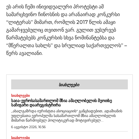
ეს არის ჩემი ინივიდუალური პროტესტი ამ
სამარცხვინო ჩინოსნის და არანაირად კონკურსი
“ლიტერას” მიმართ, რომლის 2017 წლის ამაყი
გამარჯვებულიც თვითონ ვარ. გულით ვუსურვებ
წარმატებებს კონკურსის სხვა ნომინანტებსა და
“მწერალთა სახლს” და სრულიად საქართველოს” –
წერს ავალიანი.
ᲡᲘᲐᲮᲚᲔᲔᲑᲘ
ᲡᲘᲐᲮᲚᲔᲔᲑᲘ
ᲡᲐᲘᲐ-ᲔᲕᲠᲝᲡᲐᲡᲐᲛᲐᲠᲗᲚᲝᲛ ᲛᲖᲘᲐ ᲐᲛᲐᲦᲚᲝᲑᲔᲚᲘᲡ ᲛᲔᲝᲗᲮᲔ
ᲡᲐᲩᲘᲕᲐᲠᲘ ᲓᲐᲐᲠᲔᲒᲘᲡᲢᲠᲘᲠᲐ
„ახალგაზრდა იურისტთა ასოციაციის“ განცხადებით, ადამიანის
უფლებათა ევროპულმა სასამართლომ მზია ამაღლობელის
მიმართ წარმოებულ პოლიტიკურად მოტივირებულ...
6 აგვისტო 2026, 16:56
ᲡᲘᲐᲮᲚᲔᲔᲑᲘ