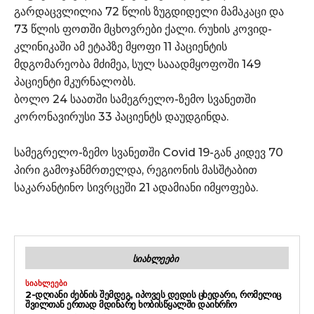
გარდაცვლილია 72 წლის ზუგდიდელი მამაკაცი და
73 წლის ფოთში მცხოვრები ქალი. რუხის კოვიდ-
კლინიკაში ამ ეტაპზე მყოფი 11 პაციენტის
მდგომარეობა მძიმეა, სულ სააადმყოფოში 149
პაციენტი მკურნალობს.
ბოლო 24 საათში სამეგრელო-ზემო სვანეთში
კორონავირუსი 33 პაციენტს დაუდგინდა.
სამეგრელო-ზემო სვანეთში Covid 19-გან კიდევ 70
პირი გამოჯანმრთელდა, რეგიონის მასშტაბით
საკარანტინო სივრცეში 21 ადამიანი იმყოფება.
ᲡᲘᲐᲮᲚᲔᲔᲑᲘ
ᲡᲘᲐᲮᲚᲔᲔᲑᲘ
2-ᲓᲦᲘᲐᲜᲘ ᲫᲔᲑᲜᲘᲡ ᲨᲔᲛᲓᲔᲒ, ᲘᲞᲝᲕᲔᲡ ᲓᲔᲓᲘᲡ ᲪᲮᲔᲓᲐᲠᲘ, ᲠᲝᲛᲔᲚᲘᲪ
ᲨᲕᲘᲚᲗᲐᲜ ᲔᲠᲗᲐᲓ ᲛᲓᲘᲜᲐᲠᲔ ᲮᲝᲑᲘᲡᲬᲧᲐᲚᲨᲘ ᲓᲐᲘᲮᲠᲩᲝ