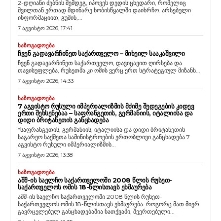
2-დღიანი ძებნის შემდეგ, იპოვეს დედის ცხედარი, რომელიც
შვილთან ერთად მდინარე ხობისწყალში დაიხრჩო. არსებული
ინფორმაციით, გუშინ,...
7 აგვისტო 2026, 17:41
ᲡᲐᲖᲝᲒᲐᲓᲝᲔᲑᲐ
ᲩᲕᲔᲜ ᲒᲐᲓᲐᲕᲐᲠᲩᲘᲜᲔᲗ ᲡᲐᲥᲐᲠᲗᲕᲔᲚᲝ – ᲛᲘᲮᲔᲘᲚ ᲡᲐᲐᲙᲐᲨᲕᲘᲚᲘ
ჩვენ გადავარჩინეთ საქართველო, დავიცავით ღირსება და
თავისუფლება, რუსეთმა კი ომის ვერც ერთ სტრატეგიულ მიზანს...
7 აგვისტო 2026, 14:33
ᲡᲐᲖᲝᲒᲐᲓᲝᲔᲑᲐ
7 ᲐᲒᲕᲘᲡᲢᲝ ᲠᲣᲡᲣᲚᲘ ᲘᲛᲞᲔᲠᲘᲐᲚᲘᲖᲛᲘᲡ ᲛᲫᲘᲛᲔ ᲨᲔᲓᲔᲒᲔᲑᲘᲡ ᲙᲘᲓᲔᲕ
ᲔᲠᲗᲘ ᲨᲔᲮᲡᲔᲜᲔᲑᲐᲐ – ᲡᲐᲤᲠᲐᲜᲒᲔᲗᲘᲡ, ᲒᲔᲠᲛᲐᲜᲘᲘᲡ, ᲘᲢᲐᲚᲘᲘᲡᲐ ᲓᲐ
ᲓᲘᲓᲘ ᲑᲠᲘᲢᲐᲜᲔᲗᲘᲡ ᲒᲐᲜᲪᲮᲐᲓᲔᲑᲐ
“საფრანგეთის, გერმანიის, იტალიისა და დიდი ბრიტანეთის
საგარეო საქმეთა სამინისტროების ერთობლივი განცხადება 7
აგვისტო რუსული იმპერიალიზმის...
7 აგვისტო 2026, 13:38
ᲡᲐᲖᲝᲒᲐᲓᲝᲔᲑᲐ
ᲐᲨᲨ-ᲘᲡ ᲡᲐᲔᲚᲩᲝ ᲡᲐᲥᲐᲠᲗᲕᲔᲚᲝᲨᲘ 2008 ᲬᲚᲘᲡ ᲠᲣᲡᲔᲗ-
ᲡᲐᲥᲐᲠᲗᲕᲔᲚᲝᲡ ᲝᲛᲘᲡ 18-ᲬᲚᲘᲡᲗᲐᲕᲡ ᲔᲮᲛᲐᲣᲠᲔᲑᲐ
აშშ-ის საელჩო საქართველოში 2008 წლის რუსეთ-
საქართველოს ომის 18-წლისთავს ეხმაურება. როგორც მათ მიერ
გავრცელებულ განცხადებაშია ნათქვამი, შეერთებული...