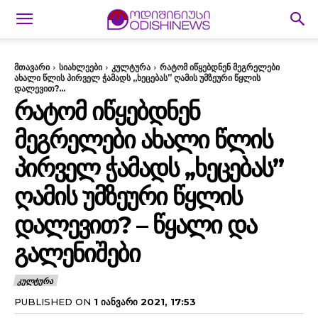
მთავარი
სიახლეები
კულტურა
რატომ იწყებდნენ მეგრელები
ახალი წლის პირველ ჭამადს ,,ხეცებას” ღამის უმზეური წყლის
დალევით?...
ᲠᲐᲢᲝᲛ ᲘᲬᲧᲔᲑᲓᲜᲔᲜ
ᲛᲔᲒᲠᲔᲚᲔᲑᲘ ᲐᲮᲐᲚᲘ ᲬᲚᲘᲡ
ᲞᲘᲠᲕᲔᲚ ᲭᲐᲛᲐᲓᲡ ,,ᲮᲔᲪᲔᲑᲐᲡ”
ᲦᲐᲛᲘᲡ ᲣᲛᲖᲔᲣᲠᲘ ᲬᲧᲚᲘᲡ
ᲓᲐᲚᲔᲕᲘᲗ? – ᲬᲧᲐᲚᲘ ᲓᲐ
ᲒᲐᲚᲔᲜᲘᲨᲔᲑᲘ
ᲙᲣᲚᲢᲣᲠᲐ
PUBLISHED ON
1 ᲘᲐᲜᲕᲐᲠᲘ 2021, 17:53