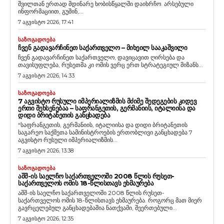
შვილთან ერთად მდინარე ხობისწყალში დაიხრჩო. არსებული
ინფორმაციით, გუშინ,...
7 აგვისტო 2026, 17:41
ᲡᲐᲖᲝᲒᲐᲓᲝᲔᲑᲐ
ᲩᲕᲔᲜ ᲒᲐᲓᲐᲕᲐᲠᲩᲘᲜᲔᲗ ᲡᲐᲥᲐᲠᲗᲕᲔᲚᲝ – ᲛᲘᲮᲔᲘᲚ ᲡᲐᲐᲙᲐᲨᲕᲘᲚᲘ
ჩვენ გადავარჩინეთ საქართველო, დავიცავით ღირსება და
თავისუფლება, რუსეთმა კი ომის ვერც ერთ სტრატეგიულ მიზანს...
7 აგვისტო 2026, 14:33
ᲡᲐᲖᲝᲒᲐᲓᲝᲔᲑᲐ
7 ᲐᲒᲕᲘᲡᲢᲝ ᲠᲣᲡᲣᲚᲘ ᲘᲛᲞᲔᲠᲘᲐᲚᲘᲖᲛᲘᲡ ᲛᲫᲘᲛᲔ ᲨᲔᲓᲔᲒᲔᲑᲘᲡ ᲙᲘᲓᲔᲕ
ᲔᲠᲗᲘ ᲨᲔᲮᲡᲔᲜᲔᲑᲐᲐ – ᲡᲐᲤᲠᲐᲜᲒᲔᲗᲘᲡ, ᲒᲔᲠᲛᲐᲜᲘᲘᲡ, ᲘᲢᲐᲚᲘᲘᲡᲐ ᲓᲐ
ᲓᲘᲓᲘ ᲑᲠᲘᲢᲐᲜᲔᲗᲘᲡ ᲒᲐᲜᲪᲮᲐᲓᲔᲑᲐ
“საფრანგეთის, გერმანიის, იტალიისა და დიდი ბრიტანეთის
საგარეო საქმეთა სამინისტროების ერთობლივი განცხადება 7
აგვისტო რუსული იმპერიალიზმის...
7 აგვისტო 2026, 13:38
ᲡᲐᲖᲝᲒᲐᲓᲝᲔᲑᲐ
ᲐᲨᲨ-ᲘᲡ ᲡᲐᲔᲚᲩᲝ ᲡᲐᲥᲐᲠᲗᲕᲔᲚᲝᲨᲘ 2008 ᲬᲚᲘᲡ ᲠᲣᲡᲔᲗ-
ᲡᲐᲥᲐᲠᲗᲕᲔᲚᲝᲡ ᲝᲛᲘᲡ 18-ᲬᲚᲘᲡᲗᲐᲕᲡ ᲔᲮᲛᲐᲣᲠᲔᲑᲐ
აშშ-ის საელჩო საქართველოში 2008 წლის რუსეთ-
საქართველოს ომის 18-წლისთავს ეხმაურება. როგორც მათ მიერ
გავრცელებულ განცხადებაშია ნათქვამი, შეერთებული...
7 აგვისტო 2026, 12:35