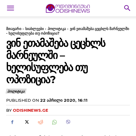
მთავარი
სიახლეები
პოლიტიკა
ვინ ეთამაშება ცეცხლს მარნეულში
- ხელისუფლება თუ ოპოზიცია?
ᲕᲘᲜ ᲔᲗᲐᲛᲐᲨᲔᲑᲐ ᲪᲔᲪᲮᲚᲡ
ᲛᲐᲠᲜᲔᲣᲚᲨᲘ –
ᲮᲔᲚᲘᲡᲣᲤᲚᲔᲑᲐ ᲗᲣ
ᲝᲞᲝᲖᲘᲪᲘᲐ?
ᲞᲝᲚᲘᲢᲘᲙᲐ
PUBLISHED ON
22 ᲐᲞᲠᲘᲚᲘ 2020, 16:11
BY
ODISHINEWS.GE