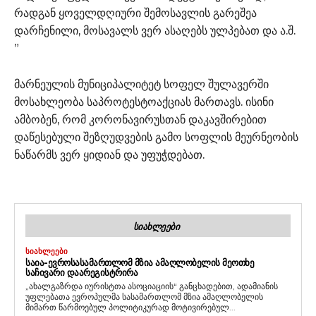
რადგან ყოველდღიური შემოსავლის გარეშეა
დარჩენილი, მოსავალს ვერ ასაღებს ულპებათ და ა.შ.
”
მარნეულის მუნიციპალიტეტ სოფელ შულავერში
მოსახლეობა საპროტესტოაქციას მართავს. ისინი
ამბობენ, რომ კორონავირუსთან დაკავშირებით
დაწესებული შეზღუდვების გამო სოფლის მეურნეობის
ნაწარმს ვერ ყიდიან და უფუჭდებათ.
ᲡᲘᲐᲮᲚᲔᲔᲑᲘ
ᲡᲘᲐᲮᲚᲔᲔᲑᲘ
ᲡᲐᲘᲐ-ᲔᲕᲠᲝᲡᲐᲡᲐᲛᲐᲠᲗᲚᲝᲛ ᲛᲖᲘᲐ ᲐᲛᲐᲦᲚᲝᲑᲔᲚᲘᲡ ᲛᲔᲝᲗᲮᲔ
ᲡᲐᲩᲘᲕᲐᲠᲘ ᲓᲐᲐᲠᲔᲒᲘᲡᲢᲠᲘᲠᲐ
„ახალგაზრდა იურისტთა ასოციაციის“ განცხადებით, ადამიანის
უფლებათა ევროპულმა სასამართლომ მზია ამაღლობელის
მიმართ წარმოებულ პოლიტიკურად მოტივირებულ...