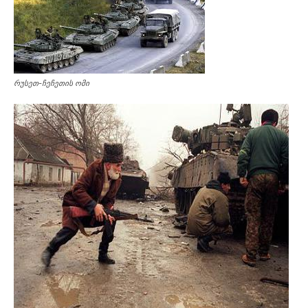
რუსეთ-ჩეჩეთის ომი