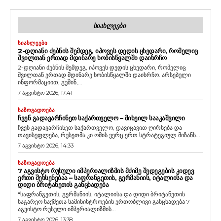
ᲡᲘᲐᲮᲚᲔᲔᲑᲘ
ᲡᲘᲐᲮᲚᲔᲔᲑᲘ
2-ᲓᲦᲘᲐᲜᲘ ᲫᲔᲑᲜᲘᲡ ᲨᲔᲛᲓᲔᲒ, ᲘᲞᲝᲕᲔᲡ ᲓᲔᲓᲘᲡ ᲪᲮᲔᲓᲐᲠᲘ, ᲠᲝᲛᲔᲚᲘᲪ
ᲨᲕᲘᲚᲗᲐᲜ ᲔᲠᲗᲐᲓ ᲛᲓᲘᲜᲐᲠᲔ ᲮᲝᲑᲘᲡᲬᲧᲐᲚᲨᲘ ᲓᲐᲘᲮᲠᲩᲝ
2-დღიანი ძებნის შემდეგ, იპოვეს დედის ცხედარი, რომელიც
შვილთან ერთად მდინარე ხობისწყალში დაიხრჩო. არსებული
ინფორმაციით, გუშინ,...
7 აგვისტო 2026, 17:41
ᲡᲐᲖᲝᲒᲐᲓᲝᲔᲑᲐ
ᲩᲕᲔᲜ ᲒᲐᲓᲐᲕᲐᲠᲩᲘᲜᲔᲗ ᲡᲐᲥᲐᲠᲗᲕᲔᲚᲝ – ᲛᲘᲮᲔᲘᲚ ᲡᲐᲐᲙᲐᲨᲕᲘᲚᲘ
ჩვენ გადავარჩინეთ საქართველო, დავიცავით ღირსება და
თავისუფლება, რუსეთმა კი ომის ვერც ერთ სტრატეგიულ მიზანს...
7 აგვისტო 2026, 14:33
ᲡᲐᲖᲝᲒᲐᲓᲝᲔᲑᲐ
7 ᲐᲒᲕᲘᲡᲢᲝ ᲠᲣᲡᲣᲚᲘ ᲘᲛᲞᲔᲠᲘᲐᲚᲘᲖᲛᲘᲡ ᲛᲫᲘᲛᲔ ᲨᲔᲓᲔᲒᲔᲑᲘᲡ ᲙᲘᲓᲔᲕ
ᲔᲠᲗᲘ ᲨᲔᲮᲡᲔᲜᲔᲑᲐᲐ – ᲡᲐᲤᲠᲐᲜᲒᲔᲗᲘᲡ, ᲒᲔᲠᲛᲐᲜᲘᲘᲡ, ᲘᲢᲐᲚᲘᲘᲡᲐ ᲓᲐ
ᲓᲘᲓᲘ ᲑᲠᲘᲢᲐᲜᲔᲗᲘᲡ ᲒᲐᲜᲪᲮᲐᲓᲔᲑᲐ
“საფრანგეთის, გერმანიის, იტალიისა და დიდი ბრიტანეთის
საგარეო საქმეთა სამინისტროების ერთობლივი განცხადება 7
აგვისტო რუსული იმპერიალიზმის...
7 აგვისტო 2026, 13:38