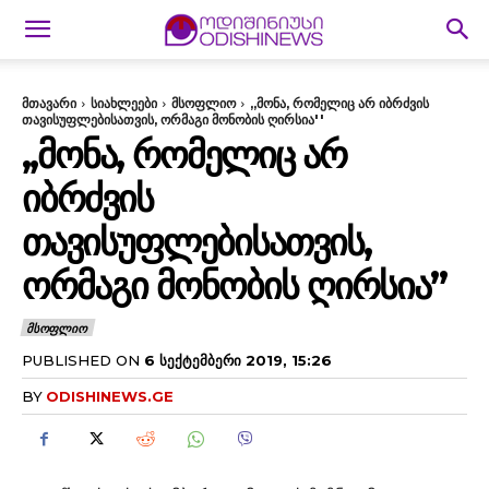
მთავარი
სიახლეები
მსოფლიო
,,მონა, რომელიც არ იბრძვის
თავისუფლებისათვის, ორმაგი მონობის ღირსია''
,,ᲛᲝᲜᲐ, ᲠᲝᲛᲔᲚᲘᲪ ᲐᲠ
ᲘᲑᲠᲫᲕᲘᲡ
ᲗᲐᲕᲘᲡᲣᲤᲚᲔᲑᲘᲡᲐᲗᲕᲘᲡ,
ᲝᲠᲛᲐᲒᲘ ᲛᲝᲜᲝᲑᲘᲡ ᲦᲘᲠᲡᲘᲐ”
ᲛᲡᲝᲤᲚᲘᲝ
PUBLISHED ON
6 ᲡᲔᲥᲢᲔᲛᲑᲔᲠᲘ 2019, 15:26
BY
ODISHINEWS.GE